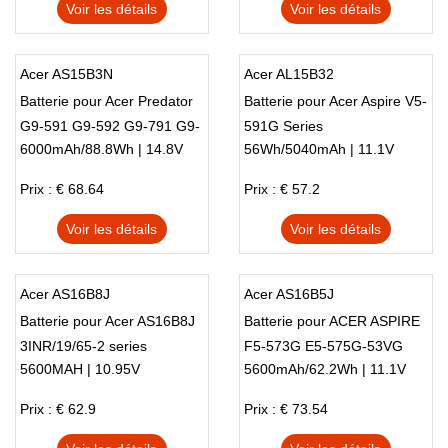
Voir les détails
Voir les détails
Acer AS15B3N
Acer AL15B32
Batterie pour Acer Predator
Batterie pour Acer Aspire V5-
G9-591 G9-592 G9-791 G9-
591G Series
6000mAh/88.8Wh | 14.8V
56Wh/5040mAh | 11.1V
792 GX-791
Prix : € 68.64
Prix : € 57.2
Voir les détails
Voir les détails
Acer AS16B8J
Acer AS16B5J
Batterie pour Acer AS16B8J
Batterie pour ACER ASPIRE
3INR/19/65-2 series
F5-573G E5-575G-53VG
5600MAH | 10.95V
5600mAh/62.2Wh | 11.1V
Prix : € 62.9
Prix : € 73.54