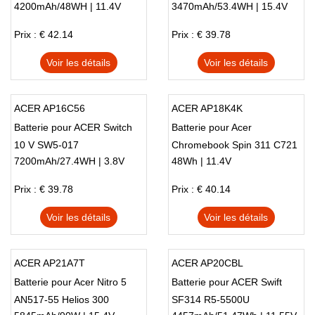
4200mAh/48WH | 11.4V
3470mAh/53.4WH | 15.4V
311/C721/R721T
Prix : € 42.14
Prix : € 39.78
Voir les détails
Voir les détails
ACER AP16C56
ACER AP18K4K
Batterie pour ACER Switch
Batterie pour Acer
10 V SW5-017
Chromebook Spin 311 C721
7200mAh/27.4WH | 3.8V
48Wh | 11.4V
R721T KT.0030.4013
Prix : € 39.78
Prix : € 40.14
Voir les détails
Voir les détails
ACER AP21A7T
ACER AP20CBL
Batterie pour Acer Nitro 5
Batterie pour ACER Swift
AN517-55 Helios 300
SF314 R5-5500U