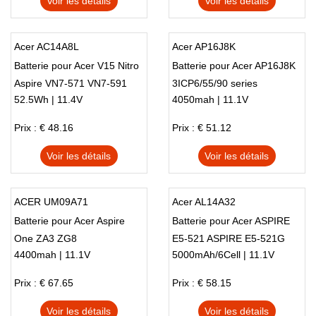
Voir les détails
Voir les détails
Acer AC14A8L
Acer AP16J8K
Batterie pour Acer V15 Nitro
Batterie pour Acer AP16J8K
Aspire VN7-571 VN7-591
3ICP6/55/90 series
52.5Wh | 11.4V
4050mah | 11.1V
VN7-791
Prix : € 48.16
Prix : € 51.12
Voir les détails
Voir les détails
ACER UM09A71
Acer AL14A32
Batterie pour Acer Aspire
Batterie pour Acer ASPIRE
One ZA3 ZG8
E5-521 ASPIRE E5-521G
4400mah | 11.1V
5000mAh/6Cell | 11.1V
ASPIRE E5-531
Prix : € 67.65
Prix : € 58.15
Voir les détails
Voir les détails