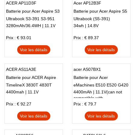
ACER AP11D3F
Acer AP12B3F
Batterie pour Acer Aspire S3
Batterie pour Acer Aspire S5
Ultrabook S3-391 S3-951
Ultrabook (S5-391)
3280mAh/36.4WH | 11.1V
34wh | 14.8V
Prix : € 93.01
Prix : € 89.37
Voir les détails
Voir les détails
ACER AS11A3E
acer AS07BX1
Batterie pour ACER Aspire
Batterie pour Acer
TimelineX 3830T 4830T
eMachines E510 E520 G420
4400mah | 11.1V
4400mAh | 11.1V(can not
5830T Series
G520 G620 G720 Series
compatible with
Prix : € 92.27
Prix : € 79.7
Voir les détails
Voir les détails