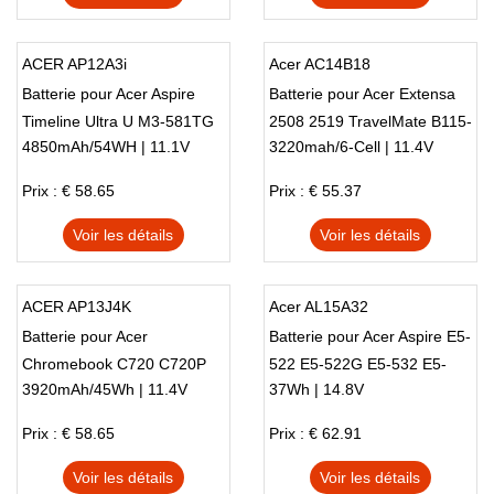
ACER AP12A3i
Acer AC14B18
Batterie pour Acer Aspire
Batterie pour Acer Extensa
Timeline Ultra U M3-581TG
2508 2519 TravelMate B115-
4850mAh/54WH | 11.1V
3220mah/6-Cell | 11.4V
M5-481TG AP12A4i
M B115-MP
Prix : € 58.65
Prix : € 55.37
Voir les détails
Voir les détails
ACER AP13J4K
Acer AL15A32
Batterie pour Acer
Batterie pour Acer Aspire E5-
Chromebook C720 C720P
522 E5-522G E5-532 E5-
3920mAh/45Wh | 11.4V
37Wh | 14.8V
C740
532T E5-573
Prix : € 58.65
Prix : € 62.91
Voir les détails
Voir les détails