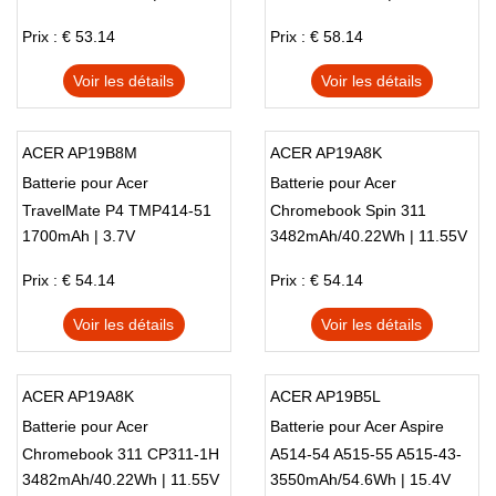
Prix : € 53.14
Prix : € 58.14
Voir les détails
Voir les détails
ACER AP19B8M
ACER AP19A8K
Batterie pour Acer
Batterie pour Acer
TravelMate P4 TMP414-51
Chromebook Spin 311
1700mAh | 3.7V
3482mAh/40.22Wh | 11.55V
Swift 3 SF314-59
cp311-1hn-c2dv cp311-2h-
c679
Prix : € 54.14
Prix : € 54.14
Voir les détails
Voir les détails
ACER AP19A8K
ACER AP19B5L
Batterie pour Acer
Batterie pour Acer Aspire
Chromebook 311 CP311-1H
A514-54 A515-55 A515-43-
3482mAh/40.22Wh | 11.55V
3550mAh/54.6Wh | 15.4V
CP311-1HN-C2DV CP311-
R5RE A515-43-R19L