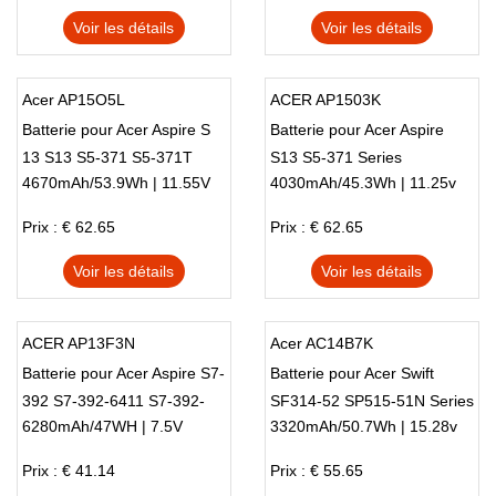
Voir les détails
Voir les détails
Acer AP15O5L
ACER AP1503K
Batterie pour Acer Aspire S
Batterie pour Acer Aspire
13 S13 S5-371 S5-371T
S13 S5-371 Series
4670mAh/53.9Wh | 11.55V
4030mAh/45.3Wh | 11.25v
Series Swift 5
Prix : € 62.65
Prix : € 62.65
Voir les détails
Voir les détails
ACER AP13F3N
Acer AC14B7K
Batterie pour Acer Aspire S7-
Batterie pour Acer Swift
392 S7-392-6411 S7-392-
SF314-52 SP515-51N Series
6280mAh/47WH | 7.5V
3320mAh/50.7Wh | 15.28v
6832 Ultrabook
Laptop
Prix : € 41.14
Prix : € 55.65