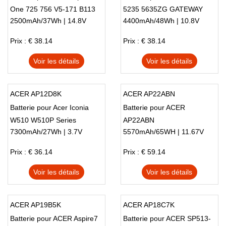
One 725 756 V5-171 B113
5235 5635ZG GATEWAY
2500mAh/37Wh | 14.8V
4400mAh/48Wh | 10.8V
B113M AL12X32
NV4400
Prix : € 38.14
Prix : € 38.14
Voir les détails
Voir les détails
ACER AP12D8K
ACER AP22ABN
Batterie pour Acer Iconia
Batterie pour ACER
W510 W510P Series
AP22ABN
7300mAh/27Wh | 3.7V
5570mAh/65WH | 11.67V
Prix : € 36.14
Prix : € 59.14
Voir les détails
Voir les détails
ACER AP19B5K
ACER AP18C7K
Batterie pour ACER Aspire7
Batterie pour ACER SP513-