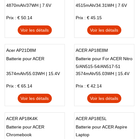
4870mAh/37WH | 7.6V
4515mAh/34.31WH | 7.6V
A317-33
A314-32-C087 32-P542
Prix : € 50.14
Prix : € 45.15
Voir les détails
Voir les détails
Acer AP21D8M
ACER AP18E8M
Batterie pour ACER
Batterie pour For ACER Nitro
5/AN515-54/AN517-51
3574mAh/55.03WH | 15.4V
3574mAh/55.03WH | 15.4V
Prix : € 65.14
Prix : € 42.14
Voir les détails
Voir les détails
ACER AP18K4K
ACER AP18E5L
Batterie pour ACER
Batterie pour ACER Aspire
Chromebook
Laptop