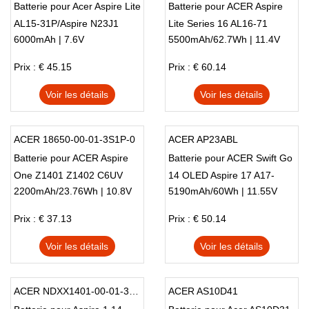
Batterie pour Acer Aspire Lite
Batterie pour ACER Aspire
AL15-31P/Aspire N23J1
Lite Series 16 AL16-71
6000mAh | 7.6V
5500mAh/62.7Wh | 11.4V
N23J4
Prix : € 45.15
Prix : € 60.14
Voir les détails
Voir les détails
ACER 18650-00-01-3S1P-0
ACER AP23ABL
Batterie pour ACER Aspire
Batterie pour ACER Swift Go
One Z1401 Z1402 C6UV
14 OLED Aspire 17 A17-
2200mAh/23.76Wh | 10.8V
5190mAh/60Wh | 11.55V
C6YW
51GM
Prix : € 37.13
Prix : € 50.14
Voir les détails
Voir les détails
ACER NDXX1401-00-01-3S1P-0
ACER AS10D41