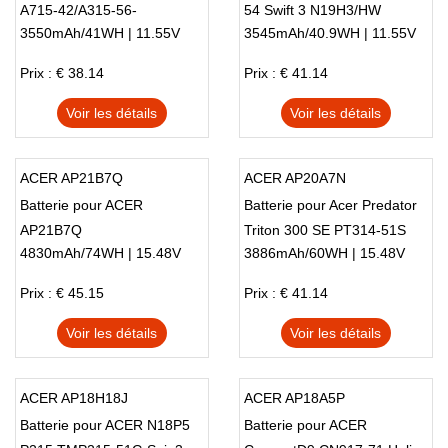
A715-42/A315-56-
54 Swift 3 N19H3/HW
3550mAh/41WH | 11.55V
3545mAh/40.9WH | 11.55V
57/CB315-3H
SF313-52
Prix : € 38.14
Prix : € 41.14
Voir les détails
Voir les détails
ACER AP21B7Q
ACER AP20A7N
Batterie pour ACER
Batterie pour Acer Predator
AP21B7Q
Triton 300 SE PT314-51S
4830mAh/74WH | 15.48V
3886mAh/60WH | 15.48V
PT314-51S-76QN
Prix : € 45.15
Prix : € 41.14
Voir les détails
Voir les détails
ACER AP18H18J
ACER AP18A5P
Batterie pour ACER N18P5
Batterie pour ACER