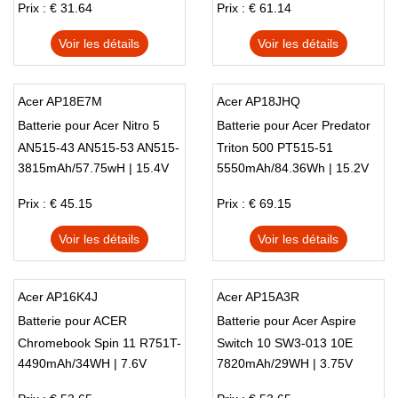
Prix : € 31.64
Prix : € 61.14
Voir les détails
Voir les détails
Acer AP18E7M
Acer AP18JHQ
Batterie pour Acer Nitro 5
Batterie pour Acer Predator
AN515-43 AN515-53 AN515-
Triton 500 PT515-51
3815mAh/57.75wH | 15.4V
5550mAh/84.36Wh | 15.2V
54 AN517-51
ConceptD 7 CN715-71
Prix : € 45.15
Prix : € 69.15
Voir les détails
Voir les détails
Acer AP16K4J
Acer AP15A3R
Batterie pour ACER
Batterie pour Acer Aspire
Chromebook Spin 11 R751T-
Switch 10 SW3-013 10E
4490mAh/34WH | 7.6V
7820mAh/29WH | 3.75V
C4XP R751TN-C5P3
SW3-013P