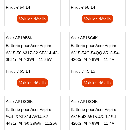
2H
Prix : € 54.14
Prix : € 58.14
Voir les détails
Voir les détails
Acer AP19B8K
Acer AP18C4K
Batterie pour Acer Aspire
Batterie pour Acer Aspire
A315-56 A317-52 SF314-42-
A515-54G-54QQ A515-54-
3831mAh/43Wh | 11.25V
4200mAh/48Wh | 11.4V
R33B SF314-42
54XP A515-54G-52T9
Prix : € 65.14
Prix : € 45.15
Voir les détails
Voir les détails
Acer AP18C8K
Acer AP18C4K
Batterie pour Acer Aspire
Batterie pour Acer Aspire
Swift 3 SF314 A514-52
A515-43 A515-43-R-19-L
4471mAh/50.29Wh | 11.25V
4200mAh/48Wh | 11.4V
A515-54 A515-43,Acer
A515-43-R057