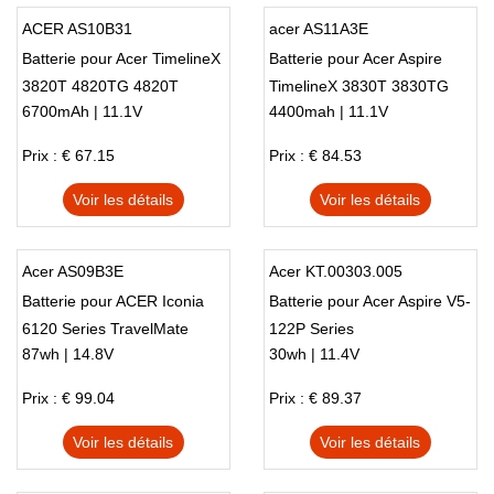
ACER AS10B31
acer AS11A3E
Batterie pour Acer TimelineX
Batterie pour Acer Aspire
3820T 4820TG 4820T
TimelineX 3830T 3830TG
6700mAh | 11.1V
4400mah | 11.1V
5820T series
Series
Prix : € 67.15
Prix : € 84.53
Voir les détails
Voir les détails
Acer AS09B3E
Acer KT.00303.005
Batterie pour ACER Iconia
Batterie pour Acer Aspire V5-
6120 Series TravelMate
122P Series
87wh | 14.8V
30wh | 11.4V
8372 Series
Prix : € 99.04
Prix : € 89.37
Voir les détails
Voir les détails