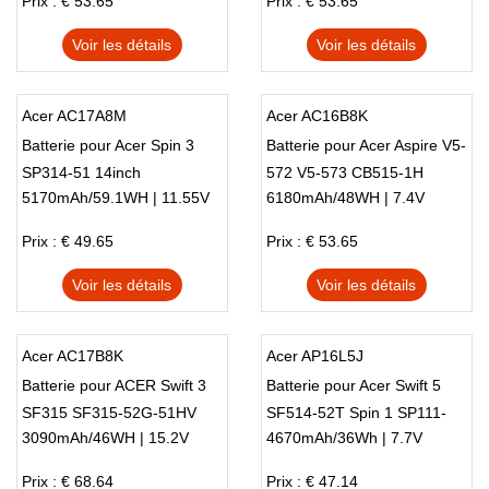
Prix : € 53.65
Prix : € 53.65
Voir les détails
Voir les détails
Acer AC17A8M
Acer AC16B8K
Batterie pour Acer Spin 3
Batterie pour Acer Aspire V5-
SP314-51 14inch
572 V5-573 CB515-1H
5170mAh/59.1WH | 11.55V
6180mAh/48WH | 7.4V
CB515-1HT
Prix : € 49.65
Prix : € 53.65
Voir les détails
Voir les détails
Acer AC17B8K
Acer AP16L5J
Batterie pour ACER Swift 3
Batterie pour Acer Swift 5
SF315 SF315-52G-51HV
SF514-52T Spin 1 SP111-
3090mAh/46WH | 15.2V
4670mAh/36Wh | 7.7V
SF315-52G-58R7
32N GW312-31 SW312-31
Prix : € 68.64
Prix : € 47.14