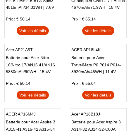
P215 TMP215-51G Spin3
ConceptD9 CN917-71 Helios
4515mAh/34.31WH | 7.6V
4670mAh/71.9WH | 15.4V
SP314-53
Prix : € 50.14
Prix : € 65.14
Voir les détails
Voir les détails
Acer AP21A5T
ACER AP18L4K
Batterie pour Acer Nitro
Batterie pour Acer
16/Nitro 17/AN16 41/AN16
TravelMate P6 P614 P614-
5850mAh/90WH | 15.4V
3920mAh/45WH | 11.4V
51
51-G2 TMP614-51-G2
Prix : € 50.14
Prix : € 55.04
Voir les détails
Voir les détails
ACER AP16M4J
Acer AP18B18J
Batterie pour Acer Aspire 3
Batterie pour Acer Aspire 3
A315-41 A315-42 A315-54
A314-32 A314-32-C00A