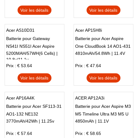
Voir les détails
Voir les détails
Acer AS10D31
Acer AP15H8i
Batterie pour Gateway
Batterie pour Acer Aspire
NS41I NS51I Acer Aspire
One CloudBook 14 AO1-431
5200MAH/57WH(6 Cells) |
4810mAh/54.8Wh | 11.4V
4551 4741 5750
10.8v/11.1v
Prix : € 53.64
Prix : € 47.64
Voir les détails
Voir les détails
Acer AP16A4K
ACER AP12A3i
Batterie pour Acer SF113-31
Batterie pour Acer Aspire M3
AO1-132 NE132
M5 Timeline Ultra M3 M5 U
3770mAh/42Wh | 11.25v
4850mAh | 11.1V
M5-481TG-6814
Prix : € 57.64
Prix : € 58.65