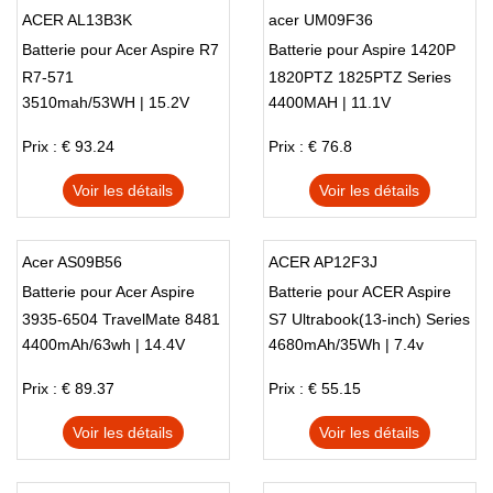
ACER AL13B3K
acer UM09F36
Batterie pour Acer Aspire R7
Batterie pour Aspire 1420P
R7-571
1820PTZ 1825PTZ Series
3510mah/53WH | 15.2V
4400MAH | 11.1V
Prix : € 93.24
Prix : € 76.8
Voir les détails
Voir les détails
Acer AS09B56
ACER AP12F3J
Batterie pour Acer Aspire
Batterie pour ACER Aspire
3935-6504 TravelMate 8481
S7 Ultrabook(13-inch) Series
4400mAh/63wh | 14.4V
4680mAh/35Wh | 7.4v
8481G
Prix : € 89.37
Prix : € 55.15
Voir les détails
Voir les détails