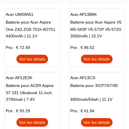
Acer UM09A51
Acer AP13B8K
Batterie pour Acer Aspire
Batterie pour Acer Aspire V5
One ZA3 ZG8 751h AO751
M5-583P V5-572P V5-572G
4400mAh | 11.1V
3560mAh | 15.2V
531
Prix : € 72.49
Prix : € 86.02
Voir les détails
Voir les détails
Acer AP12E3K
Acer AP13C3i
Batterie pour ACER Aspire
Batterie pour 3ICP7/67/90
S7 191 Ultrabook 11-inch
3790mah | 7.4V
4850mah/54wh | 11.1V
11CP5/42/61-2
Prix : € 93.29
Prix : € 61.84
Voir les détails
Voir les détails