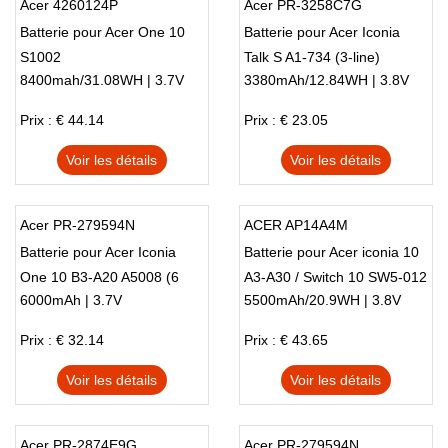
Acer 4260124P
Acer PR-3258C7G
Batterie pour Acer One 10
Batterie pour Acer Iconia
S1002
Talk S A1-734 (3-line)
8400mah/31.08WH | 3.7V
3380mAh/12.84WH | 3.8V
Prix : € 44.14
Prix : € 23.05
Voir les détails
Voir les détails
Acer PR-279594N
ACER AP14A4M
Batterie pour Acer Iconia
Batterie pour Acer iconia 10
One 10 B3-A20 A5008 (6
A3-A30 / Switch 10 SW5-012
6000mAh | 3.7V
5500mAh/20.9WH | 3.8V
pins)
Prix : € 32.14
Prix : € 43.65
Voir les détails
Voir les détails
Acer PR-2874E9G
Acer PR-279594N