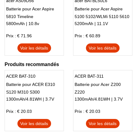
acer AS09D56
acer BATBL50L6
Batterie pour Acer Aspire
Batterie pour Acer Aspire
5810 Timeline
5100 5102/WLMi 5110 5610
5800mAh | 10.8v
5200mAh | 11.1V
5612/WLMi
Prix : € 71.96
Prix : € 60.89
Voir les détails
Voir les détails
Produits recommandés
ACER BAT-310
ACER BAT-311
Batterie pour ACER E310
Batterie pour Acer Z200
S120 M310 S300
Z220
1300mAh/4.81WH | 3.7V
1300mAh/4.81WH | 3.7V
Prix : € 20.03
Prix : € 20.03
Voir les détails
Voir les détails