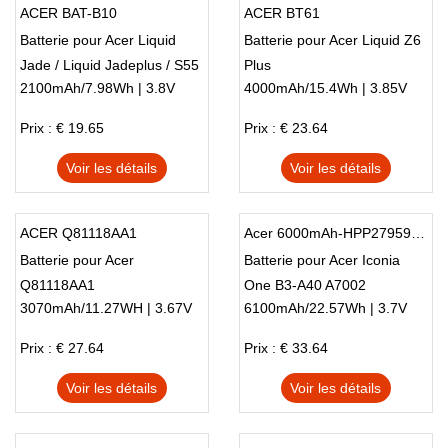
ACER BAT-B10
ACER BT61
Batterie pour Acer Liquid
Batterie pour Acer Liquid Z6
Jade / Liquid Jadeplus / S55
Plus
2100mAh/7.98Wh | 3.8V
4000mAh/15.4Wh | 3.85V
Prix : € 19.65
Prix : € 23.64
Voir les détails
Voir les détails
ACER Q81118AA1
Acer 6000mAh-HPP279594AB-Iconia-B3-A40
Batterie pour Acer
Batterie pour Acer Iconia
Q81118AA1
One B3-A40 A7002
3070mAh/11.27WH | 3.67V
6100mAh/22.57Wh | 3.7V
Prix : € 27.64
Prix : € 33.64
Voir les détails
Voir les détails