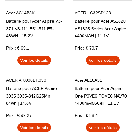
Acer AC14B8K
ACER LC32SD128
Batterie pour Acer Aspire V3-
Batterie pour Acer AS1820
371 V3-111 ES1-511 E5-
AS1825 Series Acer Aspire
48WH | 15.2V
4400MAH | 11.1V
771G P276 B115-M
TimeLine 1825 Series
Prix : € 69.1
Prix : € 79.7
Voir les détails
Voir les détails
ACER AK.008BT.090
Acer AL10A31
Batterie pour ACER Aspire
Batterie pour Acer Aspire
3935 3935-842G25Mn
One P0VE6 POVE6 NAV70
84wh | 14.8V
4400mAh/6Cell | 11.1V
Series
ZE6
Prix : € 92.27
Prix : € 88.4
Voir les détails
Voir les détails