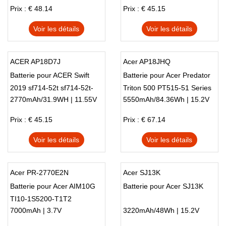
Chromebook Spin CP713-
Prix : € 48.14
Prix : € 45.15
2W 5 slim A515-54 A515-43
Voir les détails
Voir les détails
ACER AP18D7J
Acer AP18JHQ
Batterie pour ACER Swift
Batterie pour Acer Predator
2019 sf714-52t sf714-52t-
Triton 500 PT515-51 Series
2770mAh/31.9WH | 11.55V
5550mAh/84.36Wh | 15.2V
71jw sf714-52t-74at
Laptop
Prix : € 45.15
Prix : € 67.14
Voir les détails
Voir les détails
Acer PR-2770E2N
Acer SJ13K
Batterie pour Acer AIM10G
Batterie pour Acer SJ13K
TI10-1S5200-T1T2
7000mAh | 3.7V
3220mAh/48Wh | 15.2V