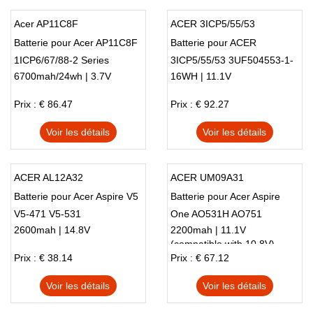
Acer AP11C8F
ACER 3ICP5/55/53
Batterie pour Acer AP11C8F
Batterie pour ACER
1ICP6/67/88-2 Series
3ICP5/55/53 3UF504553-1-
6700mah/24wh | 3.7V
16WH | 11.1V
T0686 Series
Prix : € 86.47
Prix : € 92.27
Voir les détails
Voir les détails
ACER AL12A32
ACER UM09A31
Batterie pour Acer Aspire V5
Batterie pour Acer Aspire
V5-471 V5-531
One AO531H AO751
2600mah | 14.8V
2200mah | 11.1V
(compatible with 10.8V)
Prix : € 38.14
Prix : € 67.12
Voir les détails
Voir les détails