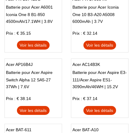
Batterie pour Acer A6001
Batterie pour Acer Iconia
Iconia One 8 B1-850
One 10 B3-A20 A5008
4500mAh/17.1WH | 3.8V
6000mAh | 3.7V
Prix : € 35.15
Prix : € 32.14
Voir les détails
Voir les détails
Acer AP16B4J
Acer AC14B3K
Batterie pour Acer Aspire
Batterie pour Acer Aspire E3-
Switch Alpha 12 SA5-27
111/Acer Aspire ES1-
37Wh | 7.6V
3090mAh/46WH | 15.2V
Series
511/Acer Aspire ES1-
512/Acer Aspire V3-371/Acer
Prix : € 38.14
Prix : € 37.14
Aspire E5-771G
Voir les détails
Voir les détails
Acer BAT-611
Acer BAT-A10