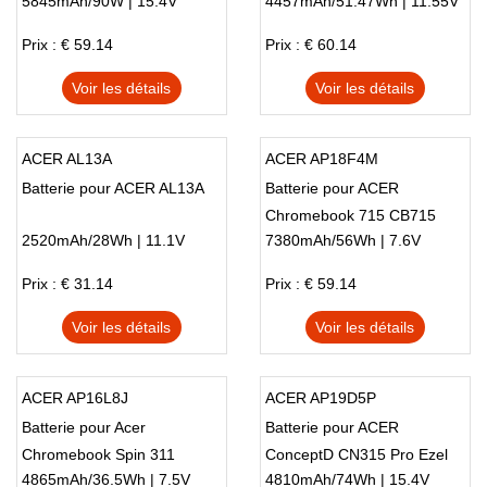
5845mAh/90W | 15.4V
4457mAh/51.47Wh | 11.55V
PH317-56, Acer Predator
Helios 300 ph315-55 ph315-
Prix : € 59.14
Prix : € 60.14
54-760s
Voir les détails
Voir les détails
ACER AL13A
ACER AP18F4M
Batterie pour ACER AL13A
Batterie pour ACER
Chromebook 715 CB715
2520mAh/28Wh | 11.1V
7380mAh/56Wh | 7.6V
CB714
Prix : € 31.14
Prix : € 59.14
Voir les détails
Voir les détails
ACER AP16L8J
ACER AP19D5P
Batterie pour Acer
Batterie pour ACER
Chromebook Spin 311
ConceptD CN315 Pro Ezel
4865mAh/36.5Wh | 7.5V
4810mAh/74Wh | 15.4V
CP311-3H-K2RJ
CC314