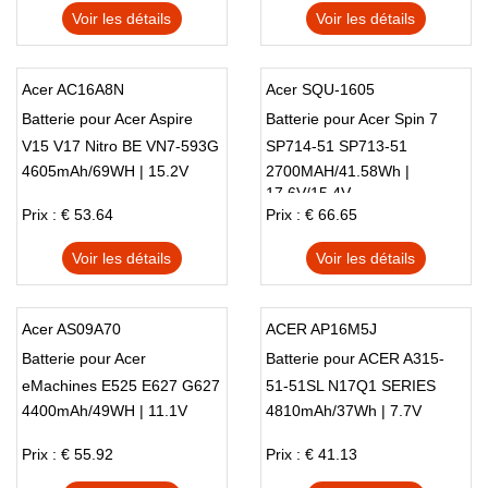
Voir les détails
Voir les détails
Acer AC16A8N
Acer SQU-1605
Batterie pour Acer Aspire
Batterie pour Acer Spin 7
V15 V17 Nitro BE VN7-593G
SP714-51 SP713-51
4605mAh/69WH | 15.2V
2700MAH/41.58Wh |
VN7-793G
KT0040B001
17.6V/15.4V
Prix : € 53.64
Prix : € 66.65
Voir les détails
Voir les détails
Acer AS09A70
ACER AP16M5J
Batterie pour Acer
Batterie pour ACER A315-
eMachines E525 E627 G627
51-51SL N17Q1 SERIES
4400mAh/49WH | 11.1V
4810mAh/37Wh | 7.7V
E725 D525 G620 TJ66
MS2273
Prix : € 55.92
Prix : € 41.13