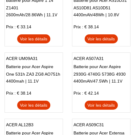
Batterie pour Aspire 1 14
Batterie pour Acer AS10D31
Z1401
AS10D81 AS10D51
2600mAh/28.86Wh | 11.1V
4400mAh/48Wh | 10.8V
AS10D41 AS10D61
AS10D73 5733
Prix : € 33.14
Prix : € 38.14
Voir les détails
Voir les détails
ACER UM09A31
ACER AS07A31
Batterie pour Acer Aspire
Batterie pour Acer Aspire
One 531h ZA3 ZG8 AO751h
2930G 4740G 5738G 4930
4400mah | 11.1V
4400mAh/47.5Wh | 11.1V
5735 5740 AS07A32
AS07A41
Prix : € 38.14
Prix : € 42.14
Voir les détails
Voir les détails
ACER AL12B3
ACER AS09C31
Batterie pour Acer Aspire
Batterie pour Acer Extensa