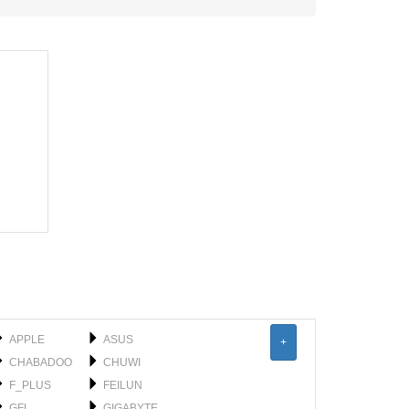
APPLE
ASUS
+
CHABADOO
CHUWI
F_PLUS
FEILUN
GFL
GIGABYTE