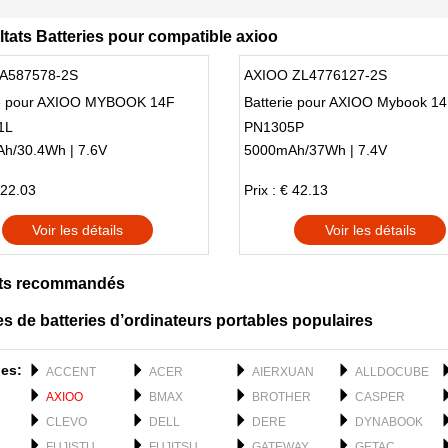
ltats Batteries pour compatible axioo
A587578-2S
AXIOO ZL4776127-2S
ie pour AXIOO MYBOOK 14F
Batterie pour AXIOO Mybook 14
1L
PN1305P
h/30.4Wh | 7.6V
5000mAh/37Wh | 7.4V
 22.03
Prix : € 42.13
Voir les détails
Voir les détails
ts recommandés
s de batteries d’ordinateurs portables populaires
es:
ACCENT
ACER
AIERXUAN
ALLDOCUBE
AXIOO
BMAX
BROTHER
CASPER
CLEVO
DELL
DERE
DYNABOOK
FUJISTU
FUJITSU
GATEWAY
GETAC