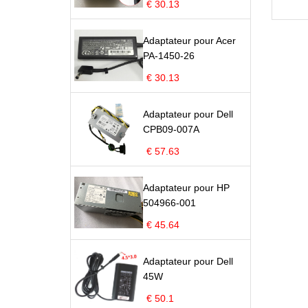
€ 30.13
Adaptateur pour Acer
PA-1450-26
€ 30.13
Adaptateur pour Dell
CPB09-007A
€ 57.63
Adaptateur pour HP
504966-001
€ 45.64
Adaptateur pour Dell
45W
€ 50.1