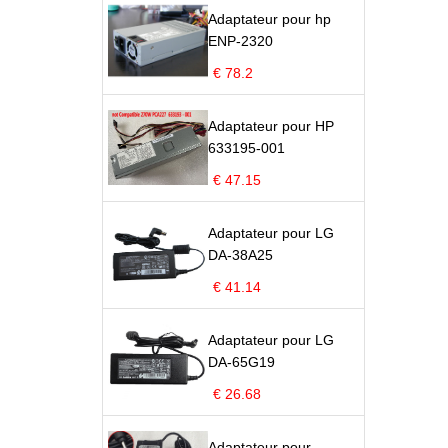
Adaptateur pour hp
ENP-2320
€ 78.2
Adaptateur pour HP
633195-001
€ 47.15
Adaptateur pour LG
DA-38A25
€ 41.14
Adaptateur pour LG
DA-65G19
€ 26.68
Adaptateur pour