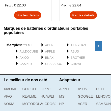
Prix : € 22.03
Prix : € 22.64
Voir les détails
Voir les détails
Marques de batteries d’ordinateurs portables
populaires
Marques:
ACCENT
ACER
AIERXUAN
+
ALLDOCUBE
APPLE
ASUS
AXIOO
BMAX
BROTHER
CASPER
CHABADOO
CHUWI
CLEVO
DELL
DERE
DYNABOOK
F_PLUS
FEILUN
Le meilleur de nos catégories
Adaptateur
FUJISTU
FUJITSU
GATEWAY
XIAOMI
GETAC
GOOGLE
OPPO
GFL
APPLE
GIGABYTE
ASUS
DELL
H3C
HAIER
HASEE
VIVO
REALME
HUAWEI
MSI
GOOGLE
LENOVO
HIPAA
HONOR
HP
NOKIA
MOTOROLA
MICROSOFT
HP
ACER
SAMSU