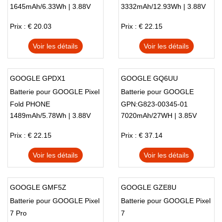
1645mAh/6.33Wh | 3.88V
3332mAh/12.93Wh | 3.88V
Prix : € 20.03
Prix : € 22.15
Voir les détails
Voir les détails
GOOGLE GPDX1
GOOGLE GQ6UU
Batterie pour GOOGLE Pixel
Batterie pour GOOGLE
Fold PHONE
GPN:G823-00345-01
1489mAh/5.78Wh | 3.88V
7020mAh/27WH | 3.85V
MPN:GS35
Prix : € 22.15
Prix : € 37.14
Voir les détails
Voir les détails
GOOGLE GMF5Z
GOOGLE GZE8U
Batterie pour GOOGLE Pixel
Batterie pour GOOGLE Pixel
7 Pro
7