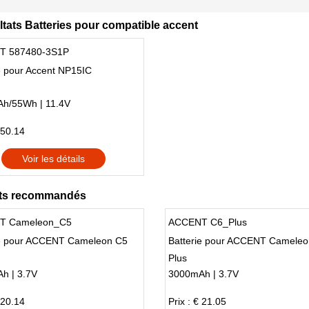
ltats Batteries pour compatible accent
T 587480-3S1P
e pour Accent NP15IC
h/55Wh | 11.4V
 50.14
Voir les détails
ts recommandés
T Cameleon_C5
ACCENT C6_Plus
ie pour ACCENT Cameleon C5
Batterie pour ACCENT Cameleo
Plus
h | 3.7V
3000mAh | 3.7V
 20.14
Prix : € 21.05