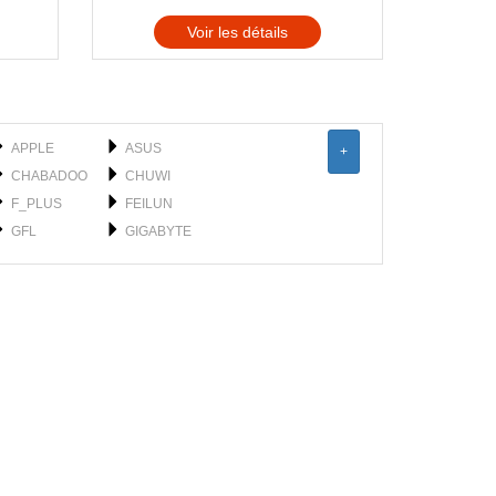
Voir les détails
APPLE
ASUS
+
CHABADOO
CHUWI
F_PLUS
FEILUN
GFL
GIGABYTE
HONOR
HP