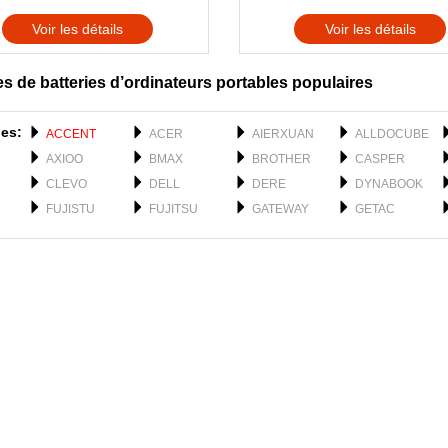
Voir les détails
Voir les détails
s de batteries d’ordinateurs portables populaires
es:
ACCENT
ACER
AIERXUAN
ALLDOCUBE
AXIOO
BMAX
BROTHER
CASPER
CLEVO
DELL
DERE
DYNABOOK
FUJISTU
FUJITSU
GATEWAY
GETAC
H3C
HAIER
HASEE
HIPAA