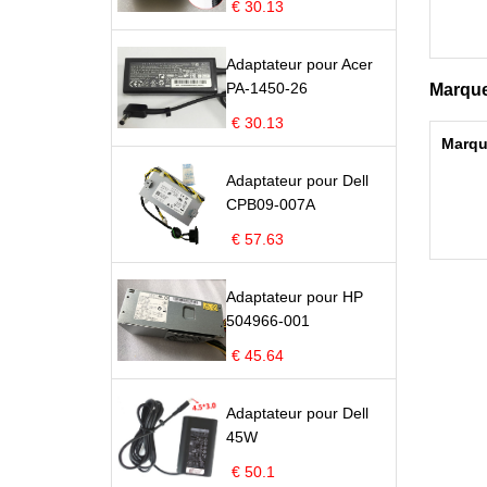
€ 30.13
Adaptateur pour Acer
PA-1450-26
Marque
€ 30.13
Marqu
Adaptateur pour Dell
CPB09-007A
€ 57.63
Adaptateur pour HP
504966-001
€ 45.64
Adaptateur pour Dell
45W
€ 50.1