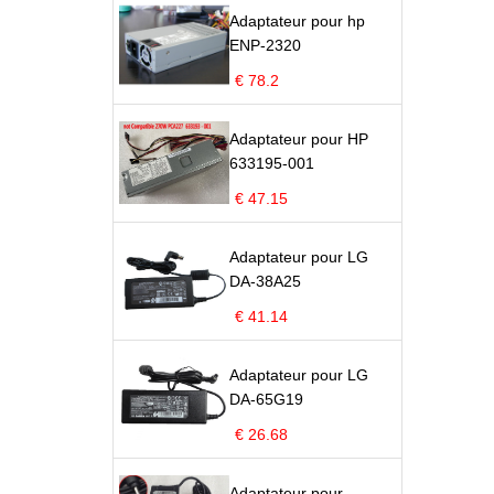
Adaptateur pour hp
ENP-2320
€ 78.2
Adaptateur pour HP
633195-001
€ 47.15
Adaptateur pour LG
DA-38A25
€ 41.14
Adaptateur pour LG
DA-65G19
€ 26.68
Adaptateur pour