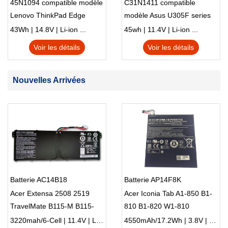
45N1094 compatible modèle
C31N1411 compatible
Lenovo ThinkPad Edge
modèle Asus U305F series
S230u Twist
43Wh | 14.8V | Li-ion ...
45wh | 11.4V | Li-ion ...
Voir les détails
Voir les détails
Nouvelles Arrivées
Batterie AC14B18
Batterie AP14F8K
Acer Extensa 2508 2519
Acer Iconia Tab A1-850 B1-
TravelMate B115-M B115-
810 B1-820 W1-810
MP
3220mah/6-Cell | 11.4V | Li-ion ...
4550mAh/17.2Wh | 3.8V | Li-ion ...