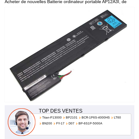
Acheter de nouvelles Batterie ordinateur portable AP12A3I, de
haute qualité et à bas prix!
TOP DES VENTES
Titan-P13000
BP2101
BCR-1P6S-4000HS
LT60
BN200
FY-17
D07
BP-6S1P-5000A