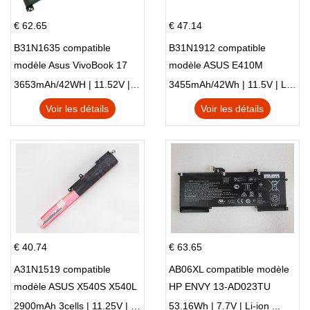
€ 62.65
€ 47.14
B31N1635 compatible
B31N1912 compatible
modèle Asus VivoBook 17
modèle ASUS E410M
X705NC X705UA X705UV
E410MA L410MA
3653mAh/42WH | 11.52V | Li-ion ...
3455mAh/42Wh | 11.5V | Li-ion ...
X705UN X705UD
Voir les détails
Voir les détails
€ 40.74
€ 63.65
A31N1519 compatible
AB06XL compatible modèle
modèle ASUS X540S X540L
HP ENVY 13-AD023TU
X540LA-SI302 X540SA
HSTNN-DB8C 921438-855
2900mAh 3cells | 11.25V | Li-ion ...
53.16Wh | 7.7V | Li-ion ...