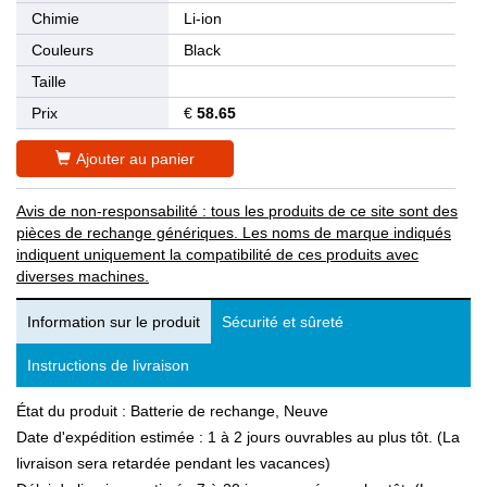
Chimie
Li-ion
Couleurs
Black
Taille
Prix
€
58.65
Ajouter au panier
Avis de non-responsabilité : tous les produits de ce site sont des
pièces de rechange génériques. Les noms de marque indiqués
indiquent uniquement la compatibilité de ces produits avec
diverses machines.
Information sur le produit
Sécurité et sûreté
Instructions de livraison
État du produit : Batterie de rechange, Neuve
Date d'expédition estimée : 1 à 2 jours ouvrables au plus tôt. (La
livraison sera retardée pendant les vacances)