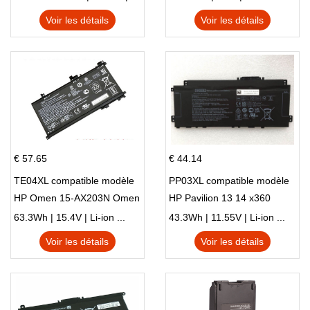
X540S
TPN-I128
Voir les détails
Voir les détails
€ 57.65
€ 44.14
TE04XL compatible modèle
PP03XL compatible modèle
HP Omen 15-AX203N Omen
HP Pavilion 13 14 x360
15 Series Pavilion 15 Series
L83388-AC1 L83388-421
63.3Wh | 15.4V | Li-ion ...
43.3Wh | 11.55V | Li-ion ...
HSTNN-LB8S M01118-421
Voir les détails
Voir les détails
M01144-005 13-BB 14-DV
14-DK 15-EH HSTNN-DB9X