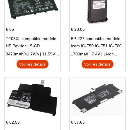
€ 55
€ 23.05
TF03XL compatible modèle
BP-227 compatible modèle
HP Pavilion 15-CD
Icom IC-F50 IC-F51 IC-F60
IC-F61 IC-M87
3470mAh/41.7Wh | 11.55V | Li-ion ...
1700mah | 7.4V | Li-ion ...
Voir les détails
Voir les détails
€ 62.55
€ 57.65