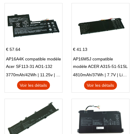
€ 57.64
€ 41.13
AP16A4K compatible modèle
AP16M5J compatible
Acer SF113-31 AO1-132
modèle ACER A315-51-51SL
NE132
N17Q1 SERIES
3770mAh/42Wh | 11.25v | Li-ion ...
4810mAh/37Wh | 7.7V | Li-ion ...
Voir les détails
Voir les détails