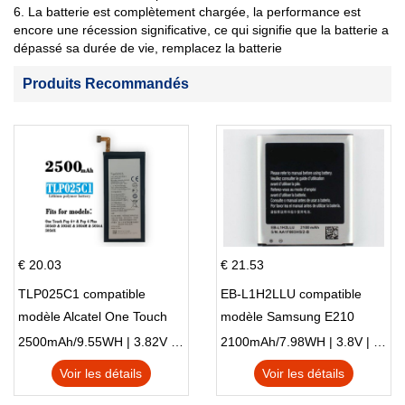
6. La batterie est complètement chargée, la performance est
encore une récession significative, ce qui signifie que la batterie a
dépassé sa durée de vie, remplacez la batterie
Produits Recommandés
€ 20.03
€ 21.53
TLP025C1 compatible
EB-L1H2LLU compatible
modèle Alcatel One Touch
modèle Samsung E210
Pop 4 Plus OT-5056D
E210K i939
2500mAh/9.55WH | 3.82V | Li-ion ...
2100mAh/7.98WH | 3.8V | Li-ion ...
Voir les détails
Voir les détails