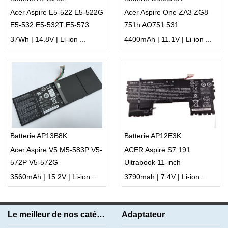
Acer Aspire E5-522 E5-522G
Acer Aspire One ZA3 ZG8
E5-532 E5-532T E5-573
751h AO751 531
37Wh | 14.8V | Li-ion ...
4400mAh | 11.1V | Li-ion ...
Batterie AP13B8K
Batterie AP12E3K
Acer Aspire V5 M5-583P V5-
ACER Aspire S7 191
572P V5-572G
Ultrabook 11-inch
11CP5/42/61-2
3560mAh | 15.2V | Li-ion ...
3790mah | 7.4V | Li-ion ...
Le meilleur de nos catégories
Adaptateur