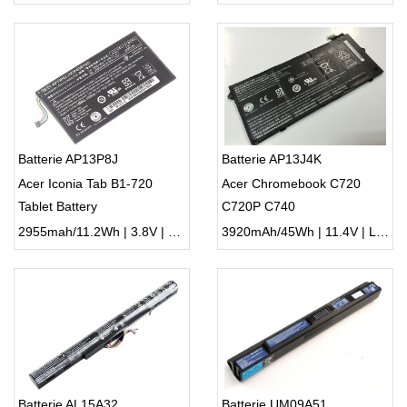
Batterie AP13P8J
Batterie AP13J4K
Acer Iconia Tab B1-720
Acer Chromebook C720
Tablet Battery
C720P C740
2955mah/11.2Wh | 3.8V | Li-ion ...
3920mAh/45Wh | 11.4V | Li-ion ...
Batterie AL15A32
Batterie UM09A51