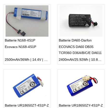
Batterie N168-4S1P
Batterie DA60-Darfon
Ecovacs N168-4S1P
ECOVACS DA60 DB35
TCR360 D36A/B/C/E DA611
2500mAh/36Wh | 14.4V | Li-ion ...
2400mAh/25.92Wh | 10.8V | Li-ion ...
Batterie UR18650ZT-4S1P-Z
Batterie UR18650ZY-4S1P-Z