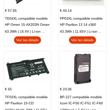
€ 57.65
€ 44.14
TE04XL compatible modèle
PP03XL compatible modèle
HP Omen 15-AX203N Omen
HP Pavilion 13 14 x360
15 Series Pavilion 15 Series
L83388-AC1 L83388-421
63.3Wh | 15.4V | Li-ion ...
43.3Wh | 11.55V | Li-ion ...
HSTNN-LB8S M01118-421
Voir les détails
Voir les détails
M01144-005 13-BB 14-DV
14-DK 15-EH HSTNN-DB9X
€ 55
€ 23.05
TF03XL compatible modèle
BP-227 compatible modèle
HP Pavilion 15-CD
Icom IC-F50 IC-F51 IC-F60
IC-F61 IC-M87