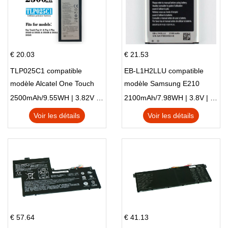
€ 20.03
€ 21.53
TLP025C1 compatible
EB-L1H2LLU compatible
modèle Alcatel One Touch
modèle Samsung E210
Pop 4 Plus OT-5056D
E210K i939
2500mAh/9.55WH | 3.82V | Li-ion ...
2100mAh/7.98WH | 3.8V | Li-ion ...
Voir les détails
Voir les détails
€ 57.64
€ 41.13