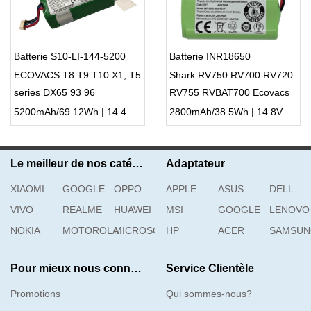
Batterie S10-LI-144-5200
Batterie INR18650
ECOVACS T8 T9 T10 X1, T5
Shark RV750 RV700 RV720
series DX65 93 96
RV755 RVBAT700 Ecovacs
Deebot CEN360 CEN361
5200mAh/69.12Wh | 14.4V | Li-ion ...
2800mAh/38.5Wh | 14.8V | Li-ion ...
N79 DN622 T560H TAB-
T550WSC DH35 DH43
DH45 BFD-Wsq
Le meilleur de nos catégories
Adaptateur
XIAOMI
GOOGLE
OPPO
APPLE
ASUS
DELL
VIVO
REALME
HUAWEI
MSI
GOOGLE
LENOVO
NOKIA
MOTOROLA
MICROSOFT
HP
ACER
SAMSU
Pour mieux nous connaître
Service Clientèle
Promotions
Qui sommes-nous?