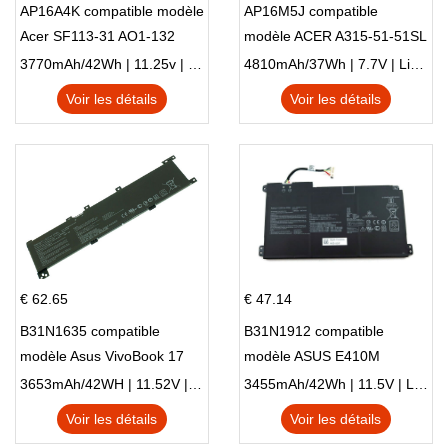
AP16A4K compatible modèle
AP16M5J compatible
Acer SF113-31 AO1-132
modèle ACER A315-51-51SL
NE132
N17Q1 SERIES
3770mAh/42Wh | 11.25v | Li-ion ...
4810mAh/37Wh | 7.7V | Li-ion ...
Voir les détails
Voir les détails
€ 62.65
€ 47.14
B31N1635 compatible
B31N1912 compatible
modèle Asus VivoBook 17
modèle ASUS E410M
X705NC X705UA X705UV
E410MA L410MA
3653mAh/42WH | 11.52V | Li-ion ...
3455mAh/42Wh | 11.5V | Li-ion ...
X705UN X705UD
Voir les détails
Voir les détails