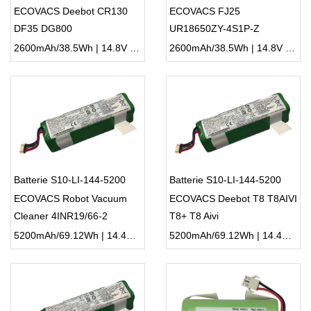
ECOVACS Deebot CR130
ECOVACS FJ25
DF35 DG800
UR18650ZY-4S1P-Z
DL33/DL35
2600mAh/38.5Wh | 14.8V | Li-ion ...
2600mAh/38.5Wh | 14.8V | Li-ion ...
Batterie S10-LI-144-5200
Batterie S10-LI-144-5200
ECOVACS Robot Vacuum
ECOVACS Deebot T8 T8AIVI
Cleaner 4INR19/66-2
T8+ T8 Aivi
5200mAh/69.12Wh | 14.4V | Li-ion ...
5200mAh/69.12Wh | 14.4V | Li-ion ...