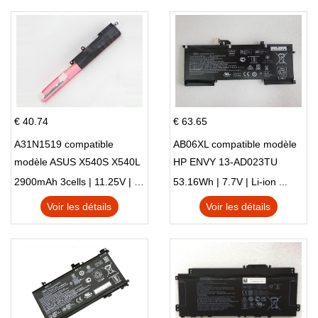
€ 40.74
€ 63.65
A31N1519 compatible
AB06XL compatible modèle
modèle ASUS X540S X540L
HP ENVY 13-AD023TU
X540LA-SI302 X540SA
HSTNN-DB8C 921438-855
2900mAh 3cells | 11.25V | Li-ion ...
53.16Wh | 7.7V | Li-ion ...
X540S
TPN-I128
Voir les détails
Voir les détails