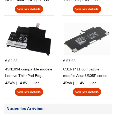
3470mAh/41.7Wh | 11.55V | Li-ion ...
1700mah | 7.4V | Li-ion ...
Voir les détails
Voir les détails
€ 62.55
€ 57.65
45N1094 compatible modèle
C31N1411 compatible
Lenovo ThinkPad Edge
modèle Asus U305F series
S230u Twist
43Wh | 14.8V | Li-ion ...
45wh | 11.4V | Li-ion ...
Voir les détails
Voir les détails
Nouvelles Arrivées