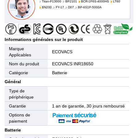
Titan-P13000
BP2101
BCR-1P6S-4000HS
LT60
BN200
FY-17
D07
BP-6S1P-5000A
Informations générales sur le produit
Marque
ECOVACS
Applicables
Nom du produit
ECOVACS INR18650
Catégorie
Batterie
Général
Type de
périphérique
Garantie
1 an de garantie, 30 jours remboursé
Options de
paiement
Batterie