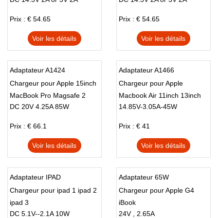
PHILIPS
RAZER
RESMED
SAMSUNG
SEGWAY
SEPURA
Prix : € 54.65
Prix : € 54.65
SHUTTLE
SOKKIA
SONY
Voir les détails
Voir les détails
SOUTH
STONEX
SYSTEM
THUNDEROBOT
TIANBAO
TOPCON
TOSHIBA
TRIMBLE
TT
Adaptateur A1424
Adaptateur A1466
VIZIO
WACOM
XGIMI
Chargeur pour Apple 15inch
Chargeur pour Apple
XPG
ZEBRA
ZHONGWEI
MacBook Pro Magsafe 2
Macbook Air 11inch 13inch
DC 20V 4.25A 85W
14.85V-3.05A-45W
45W 14.85V
Prix : € 66.1
Prix : € 41
Voir les détails
Voir les détails
Adaptateur IPAD
Adaptateur 65W
Chargeur pour ipad 1 ipad 2
Chargeur pour Apple G4
ipad 3
iBook
DC 5.1V--2.1A 10W
24V , 2.65A