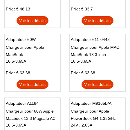
Prix : € 48.13
Prix : € 33.7
Voir les détails
Voir les détails
Adaptateur 60W
Adaptateur 611-0443
Chargeur pour Apple
Chargeur pour Apple MAC
MacBook
MacBook 13.3 inch
16.5-3.65A
16.5-3.65A
(ALL)Series
Prix : € 63.68
Prix : € 63.68
Voir les détails
Voir les détails
Adaptateur A1184
Adaptateur M9165B/A
Chargeur pour 60W Apple
Chargeur pour Apple
Macbook 13.3 Magsafe AC
PowerBook G4 1.33GHz
16.5-3.65A
24V , 2.65A
Adapter A1184
12.1inch DVI FW800