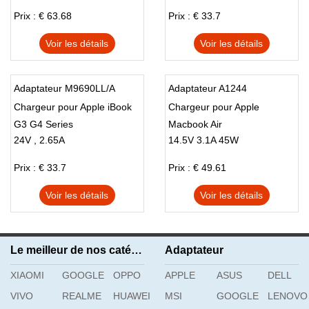
M9183LL/A
Prix : € 63.68
Prix : € 33.7
Voir les détails
Voir les détails
Adaptateur M9690LL/A
Adaptateur A1244
Chargeur pour Apple iBook
Chargeur pour Apple
G3 G4 Series
Macbook Air
24V , 2.65A
14.5V 3.1A 45W
Prix : € 33.7
Prix : € 49.61
Voir les détails
Voir les détails
Le meilleur de nos catégories
Adaptateur
XIAOMI
GOOGLE
OPPO
APPLE
ASUS
DELL
VIVO
REALME
HUAWEI
MSI
GOOGLE
LENOVO