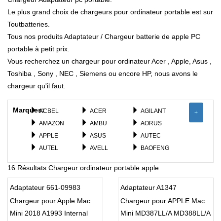
Le plus grand choix de chargeurs pour ordinateur portable est sur
Toutbatteries.
Tous nos produits Adaptateur / Chargeur batterie de apple PC
portable à petit prix.
Vous recherchez un chargeur pour ordinateur Acer , Apple, Asus ,
Toshiba , Sony , NEC , Siemens ou encore HP, nous avons le
chargeur qu'il faut.
Marques:
ACBEL
ACER
AGILANT
+
AMAZON
AMBU
AORUS
APPLE
ASUS
AUTEC
AUTEL
AVELL
BAOFENG
BEATS
BENQ
BESTEC
16 Résultats Chargeur ordinateur portable apple
BOSE
CGSW
CHCNAV
CHICONY
CISCO
CLEVO
Adaptateur 661-09983
Adaptateur A1347
COMPAQ
DARFON
DELL
Chargeur pour Apple Mac
Chargeur pour APPLE Mac
DELTA
DJI
DYSON
Mini 2018 A1993 Internal
Mini MD387LL/A MD388LL/A