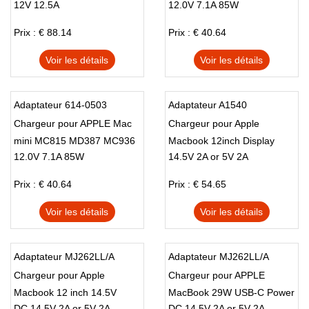
EHANCE
EPSON
FORTINET
12V 12.5A
12.0V 7.1A 85W
Power Supply PSU
ADP-85AF U 614-0515
FPS
FSP
FSP_GROUP
Prix : € 88.14
Prix : € 40.64
FUJIKURA
FUJITSU
GATEWAY
GE
GEMAX
GETAC
Voir les détails
Voir les détails
GIGABYTE
GOOGLE
GOWIN
HAEMAN
HBC
HETRONIC
Adaptateur 614-0503
Adaptateur A1540
HIGH
HIKVISION
HOIOTO
HP
HUAWEI
HUNTKEY
Chargeur pour APPLE Mac
Chargeur pour Apple
HYTERA
IBM
ICOM
mini MC815 MD387 MC936
Macbook 12inch Display
12.0V 7.1A 85W
14.5V 2A or 5V 2A
ICONIA
INTEL
ITE
JBL
JUNIPER
JVC
Prix : € 40.64
Prix : € 54.65
KDOAK
KENWOOD
LEICA
LENOVO
LG
LI_SHIN
Voir les détails
Voir les détails
LITEON
LOGITECH
MAXKON
MEMOREXC
MICROSOFT
MOTOROLA
Adaptateur MJ262LL/A
Adaptateur MJ262LL/A
MSI
NEC
NETGEAR
Chargeur pour Apple
Chargeur pour APPLE
NIKON
NINTENDO
NOKIA
Macbook 12 inch 14.5V
MacBook 29W USB-C Power
OTHER
PANASONIC
PELOTON
DC 14.5V 2A or 5V 2A
DC 14.5V 2A or 5V 2A