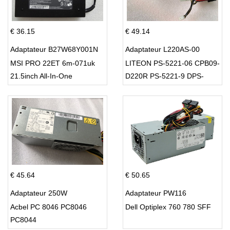
€ 36.15
€ 49.14
Adaptateur B27W68Y001N
Adaptateur L220AS-00
MSI PRO 22ET 6m-071uk
LITEON PS-5221-06 CPB09-
21.5inch All-In-One
D220R PS-5221-9 DPS-
220UB-A
€ 45.64
€ 50.65
Adaptateur 250W
Adaptateur PW116
Acbel PC 8046 PC8046
Dell Optiplex 760 780 SFF
PC8044