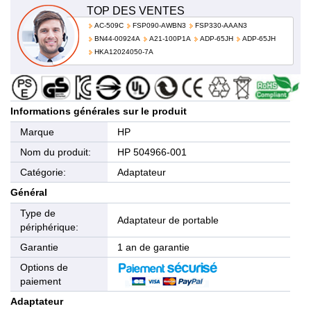
TOP DES VENTES
AC-509C
FSP090-AWBN3
FSP330-AAAN3
BN44-00924A
A21-100P1A
ADP-65JH
ADP-65JH
HKA12024050-7A
Informations générales sur le produit
Marque
HP
Nom du produit:
HP 504966-001
Catégorie:
Adaptateur
Général
Type de
Adaptateur de portable
périphérique:
Garantie
1 an de garantie
Options de
paiement
Adaptateur