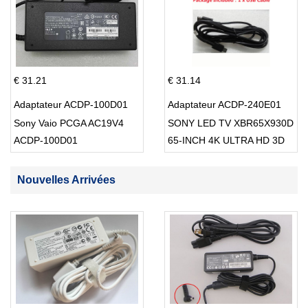
€ 31.21
€ 31.14
Adaptateur ACDP-100D01
Adaptateur ACDP-240E01
Sony Vaio PCGA AC19V4
SONY LED TV XBR65X930D
ACDP-100D01
65-INCH 4K ULTRA HD 3D
SMART TV USB Cable
Nouvelles Arrivées