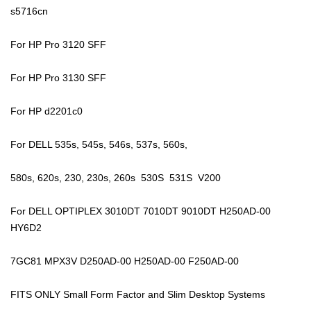
s5716cn
For HP Pro 3120 SFF
For HP Pro 3130 SFF
For HP d2201c0
For DELL 535s, 545s, 546s, 537s, 560s,
580s, 620s, 230, 230s, 260s 530S 531S V200
For DELL OPTIPLEX 3010DT 7010DT 9010DT H250AD-00
HY6D2
7GC81 MPX3V D250AD-00 H250AD-00 F250AD-00
FITS ONLY Small Form Factor and Slim Desktop Systems