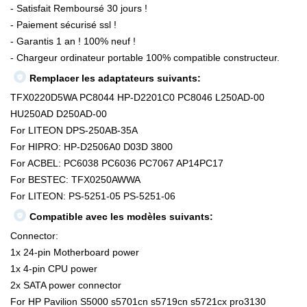
- Satisfait Remboursé 30 jours !
- Paiement sécurisé ssl !
- Garantis 1 an ! 100% neuf !
- Chargeur ordinateur portable 100% compatible constructeur.
Remplacer les adaptateurs suivants:
TFX0220D5WA PC8044 HP-D2201C0 PC8046 L250AD-00
HU250AD D250AD-00
For LITEON DPS-250AB-35A
For HIPRO: HP-D2506A0 D03D 3800
For ACBEL: PC6038 PC6036 PC7067 AP14PC17
For BESTEC: TFX0250AWWA
For LITEON: PS-5251-05 PS-5251-06
Compatible avec les modèles suivants:
Connector:
1x 24-pin Motherboard power
1x 4-pin CPU power
2x SATA power connector
For HP Pavilion S5000 s5701cn s5719cn s5721cx pro3130