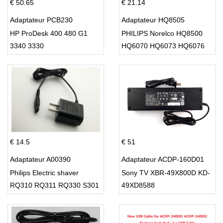
€ 50.65
€ 21.14
Adaptateur PCB230
Adaptateur HQ8505
HP ProDesk 400 480 G1
PHILIPS Norelco HQ8500
3340 3330
HQ6070 HQ6073 HQ6076
PT860 HQ8
€ 14.5
€ 51
Adaptateur A00390
Adaptateur ACDP-160D01
Philips Electric shaver
Sony TV XBR-49X800D KD-
RQ310 RQ311 RQ330 S301
49XD8588
S512