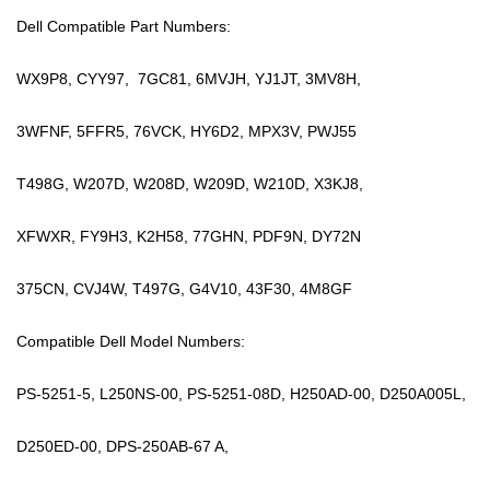
Dell Compatible Part Numbers:
WX9P8, CYY97, 7GC81, 6MVJH, YJ1JT, 3MV8H,
3WFNF, 5FFR5, 76VCK, HY6D2, MPX3V, PWJ55
T498G, W207D, W208D, W209D, W210D, X3KJ8,
XFWXR, FY9H3, K2H58, 77GHN, PDF9N, DY72N
375CN, CVJ4W, T497G, G4V10, 43F30, 4M8GF
Compatible Dell Model Numbers:
PS-5251-5, L250NS-00, PS-5251-08D, H250AD-00, D250A005L,
D250ED-00, DPS-250AB-67 A,