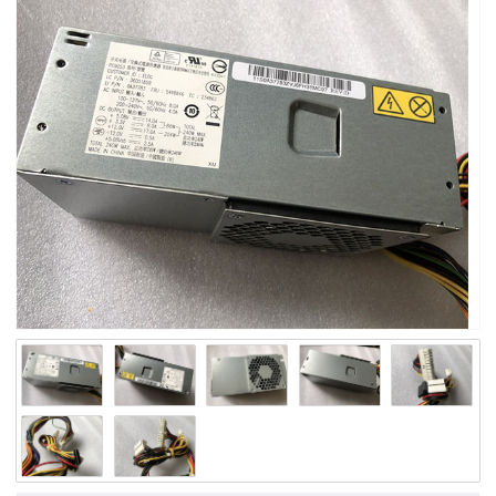
Slimline SFF Bestec 100-127V~8A/200-240V~4A 50-60Hz
504966-001 TFX0220D5WA