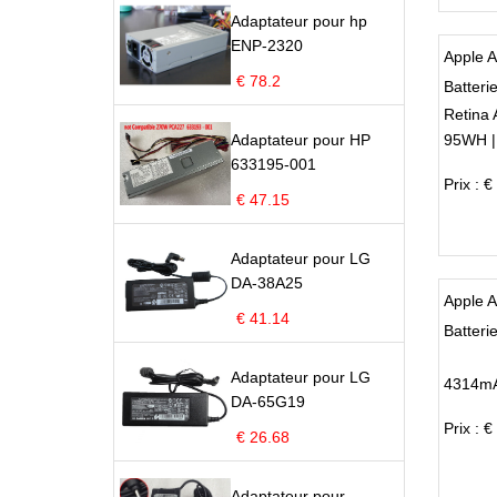
Adaptateur pour hp
ENP-2320
Apple 
€ 78.2
Batteri
Retina
Adaptateur pour HP
95WH |
633195-001
Prix : €
€ 47.15
Adaptateur pour LG
DA-38A25
Apple 
€ 41.14
Batteri
Adaptateur pour LG
4314mA
DA-65G19
Prix : €
€ 26.68
Adaptateur pour