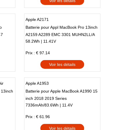
Voir les détails
Apple A2171
o
Batterie pour Appl MacBook Pro 13inch
47
A2159 A2289 EMC 3301 MUHN2LL/A
58.2Wh | 11.41V
MUHP2LL/A
Prix : € 97.14
Voir les détails
ir
Apple A1953
 13inch
Batterie pour Apple MacBook A1990 15
inch 2018 2019 Series
7336mAh/83.6Wh | 11.4V
Prix : € 61.96
Voir les détails