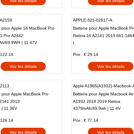
Voir les détails
Voir les détails
A2159
APPLE 821-02617-A
e pour Apple 14 MacBook Pro
Batterie pour Apple MacBook Pr
1 Pro A2442
Retina 16 A2141 2019 661-146
h/69.9WH | 11.47V
|
€ 122.14
Prix : € 29.14
Voir les détails
Voir les détails
A2113
Apple A1965(A1932)-Macbook-A
e pour Apple MacBook Pro
Batterie pour Apple Macbook Air
 2141 2019
A1932 2018 2019 Retina
 | 11.36V
4379mAh/49.9wh | 11.4V
€ 126.14
Prix : € 77.14
Voir les détails
Voir les détails