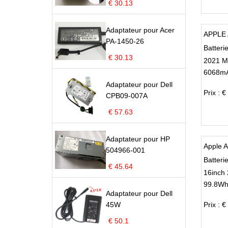
€ 30.13
Adaptateur pour Acer
APPLE 
PA-1450-26
Batteri
€ 30.13
2021 M
6068mA
Adaptateur pour Dell
Prix : 
CPB09-007A
€ 57.63
Adaptateur pour HP
Apple 
504966-001
Batteri
€ 45.64
16inch
99.8Wh
Adaptateur pour Dell
45W
Prix : 
€ 50.1