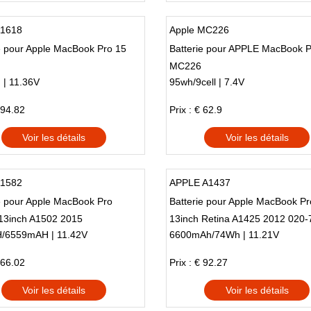
A1618
Apple MC226
e pour Apple MacBook Pro 15
Batterie pour APPLE MacBook P
MC226
 | 11.36V
95wh/9cell | 7.4V
 94.82
Prix : € 62.9
Voir les détails
Voir les détails
A1582
APPLE A1437
e pour Apple MacBook Pro
Batterie pour Apple MacBook Pr
 13inch A1502 2015
13inch Retina A1425 2012 020-
/6559mAH | 11.42V
6600mAh/74Wh | 11.21V
 66.02
Prix : € 92.27
Voir les détails
Voir les détails