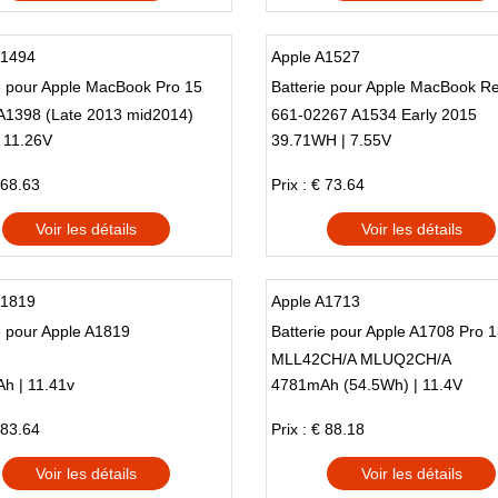
A1494
Apple A1527
e pour Apple MacBook Pro 15
Batterie pour Apple MacBook Re
 A1398 (Late 2013 mid2014)
661-02267 A1534 Early 2015
 11.26V
39.71WH | 7.55V
 68.63
Prix : € 73.64
Voir les détails
Voir les détails
A1819
Apple A1713
e pour Apple A1819
Batterie pour Apple A1708 Pro 
MLL42CH/A MLUQ2CH/A
h | 11.41v
4781mAh (54.5Wh) | 11.4V
 83.64
Prix : € 88.18
Voir les détails
Voir les détails