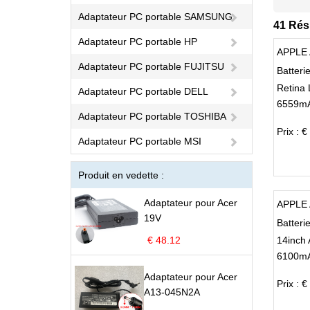
Adaptateur PC portable SAMSUNG
41 Rés
Adaptateur PC portable HP
APPLE 
Adaptateur PC portable FUJITSU
Batteri
Retina
Adaptateur PC portable DELL
6559mA
Adaptateur PC portable TOSHIBA
Prix : €
Adaptateur PC portable MSI
Produit en vedette :
Adaptateur pour Acer
APPLE 
19V
Batteri
€ 48.12
14inch
6100mA
MKGR3
Adaptateur pour Acer
Prix : €
A13-045N2A