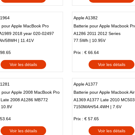
A1964
Apple A1382
e pour Apple MacBook Pro
Batterie pour Apple Macbook Pr
 A1989 2018 year 020-02497
A1286 2011 2012 Series
h/58WH | 11.41V
77.5Wh | 10.95V
 98.65
Prix : € 66.64
Voir les détails
Voir les détails
A1281
Apple A1377
e pour Apple 2008 MacBook Pro
Batterie pour Apple Macbook Air
h Late 2008 A1286 MB772
A1369 A1377 Late 2010 MC503
 10.8V
7150MAH/54.4WH | 7.6V
/A
MC504 Late2010
 53.64
Prix : € 57.65
Voir les détails
Voir les détails