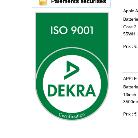
Apple 
Batteri
Core 2
55WH |
Prix : €
APPLE 
Batter
13inch
3500mA
Prix : €