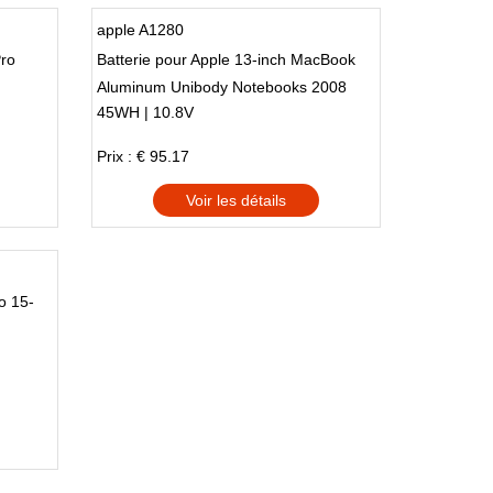
apple A1280
ro
Batterie pour Apple 13-inch MacBook
Aluminum Unibody Notebooks 2008
45WH | 10.8V
Version
Prix : € 95.17
Voir les détails
o 15-