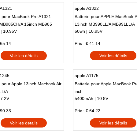
A1321
apple A1322
ie pour MacBook Pro A1321
Batterie pour APPLE MacBook P
 MB985CH/A 15inch MB985
13inch MB990LL/A MB991LL/A
| 10.95V
60wh | 10.95V
 65.14
Prix : € 41.14
Voir les détails
Voir les détails
A1245
apple A1175
e pour Apple 13inch Macbook Air
Batterie pour Apple MacBook Pr
LL/A
inch
 7.2V
5400mAh | 10.8V
 90.33
Prix : € 64.22
Voir les détails
Voir les détails