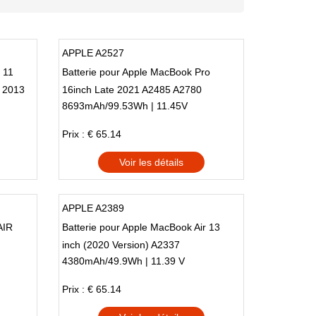
APPLE A2527
 11
Batterie pour Apple MacBook Pro
 2013
16inch Late 2021 A2485 A2780
8693mAh/99.53Wh | 11.45V
MK183LL/A EMC 3651
Prix : € 65.14
Voir les détails
APPLE A2389
AIR
Batterie pour Apple MacBook Air 13
inch (2020 Version) A2337
4380mAh/49.9Wh | 11.39 V
Prix : € 65.14