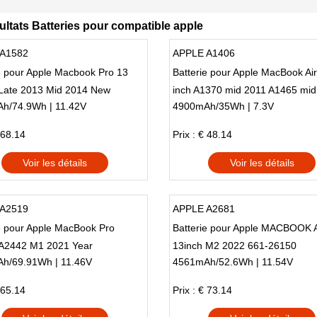
ultats Batteries pour compatible apple
A1582
APPLE A1406
e pour Apple Macbook Pro 13
Batterie pour Apple MacBook Air
 Late 2013 Mid 2014 New
inch A1370 mid 2011 A1465 mid
h/74.9Wh | 11.42V
4900mAh/35Wh | 7.3V
 68.14
Prix : € 48.14
Voir les détails
Voir les détails
A2519
APPLE A2681
e pour Apple MacBook Pro
Batterie pour Apple MACBOOK 
 A2442 M1 2021 Year
13inch M2 2022 661-26150
h/69.91Wh | 11.46V
4561mAh/52.6Wh | 11.54V
LL/A
 65.14
Prix : € 73.14