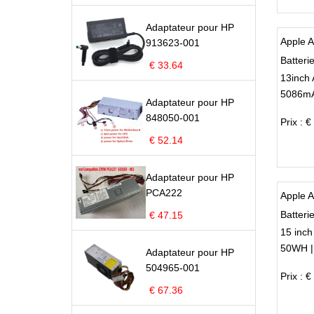
Adaptateur pour HP
Apple 
913623-001
Batteri
€ 33.64
13inch
5086mA
Adaptateur pour HP
848050-001
Prix : €
€ 52.14
Adaptateur pour HP
PCA222
Apple 
Batteri
€ 47.15
15 inc
50WH |
MB772
Adaptateur pour HP
504965-001
Prix : €
€ 67.36