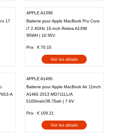
APPLE A1398
ro 17
Batterie pour Apple MacBook Pro Core
i7 2.4GHz 15-inch Retina A1398
95WH | 10.95V
Prix : € 70.15
Voir les détails
APPLE A1495
o
Batterie pour Apple MacBook Air 11inch
7653-A
A1465 2013 MD711LL/A
5100mah/38.75wh | 7.6V
Prix : € 109.21
Voir les détails