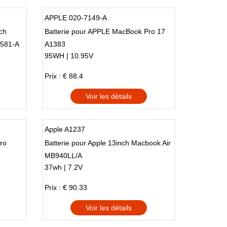
APPLE 020-7149-A
ch
Batterie pour APPLE MacBook Pro 17
1581-A
A1383
95WH | 10.95V
Prix : € 88.4
Voir les détails
Apple A1237
ro
Batterie pour Apple 13inch Macbook Air
MB940LL/A
37wh | 7.2V
Prix : € 90.33
Voir les détails