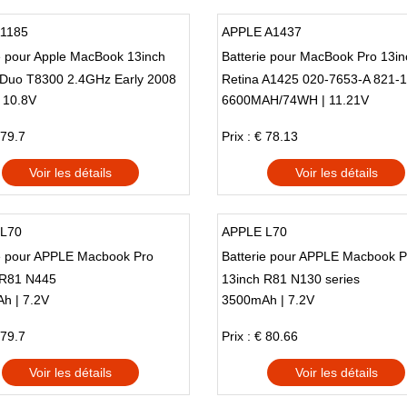
A1185
APPLE A1437
e pour Apple MacBook 13inch
Batterie pour MacBook Pro 13in
 Duo T8300 2.4GHz Early 2008
Retina A1425 020-7653-A 821-
 10.8V
6600MAH/74WH | 11.21V
 79.7
Prix : € 78.13
Voir les détails
Voir les détails
L70
APPLE L70
ie pour APPLE Macbook Pro
Batterie pour APPLE Macbook P
 R81 N445
13inch R81 N130 series
h | 7.2V
3500mAh | 7.2V
 79.7
Prix : € 80.66
Voir les détails
Voir les détails