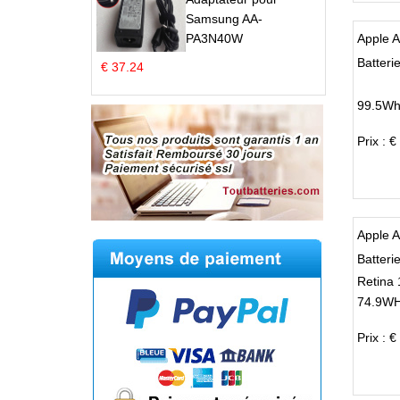
Samsung AA-
PA3N40W
Apple 
Batteri
€ 37.24
99.5Wh
Prix : €
Apple 
Batteri
Retina
74.9WH
Prix : €