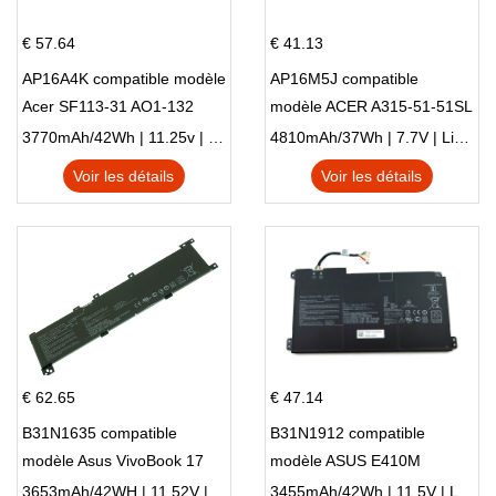
€ 57.64
€ 41.13
AP16A4K compatible modèle
AP16M5J compatible
Acer SF113-31 AO1-132
modèle ACER A315-51-51SL
NE132
N17Q1 SERIES
3770mAh/42Wh | 11.25v | Li-ion ...
4810mAh/37Wh | 7.7V | Li-ion ...
Voir les détails
Voir les détails
€ 62.65
€ 47.14
B31N1635 compatible
B31N1912 compatible
modèle Asus VivoBook 17
modèle ASUS E410M
X705NC X705UA X705UV
E410MA L410MA
3653mAh/42WH | 11.52V | Li-ion ...
3455mAh/42Wh | 11.5V | Li-ion ...