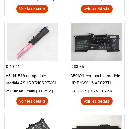
X705UN X705UD
Voir les détails
Voir les détails
€ 40.74
€ 63.65
A31N1519 compatible
AB06XL compatible modèle
modèle ASUS X540S X540L
HP ENVY 13-AD023TU
X540LA-SI302 X540SA
HSTNN-DB8C 921438-855
2900mAh 3cells | 11.25V | Li-ion ...
53.16Wh | 7.7V | Li-ion ...
X540S
TPN-I128
Voir les détails
Voir les détails