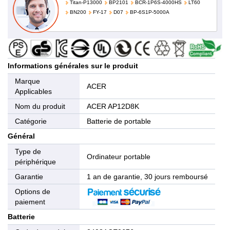
Titan-P13000
BP2101
BCR-1P6S-4000HS
LT60
BN200
FY-17
D07
BP-6S1P-5000A
Informations générales sur le produit
Marque
ACER
Applicables
Nom du produit
ACER AP12D8K
Catégorie
Batterie de portable
Général
Type de
Ordinateur portable
périphérique
Garantie
1 an de garantie, 30 jours remboursé
Options de
paiement
Batterie