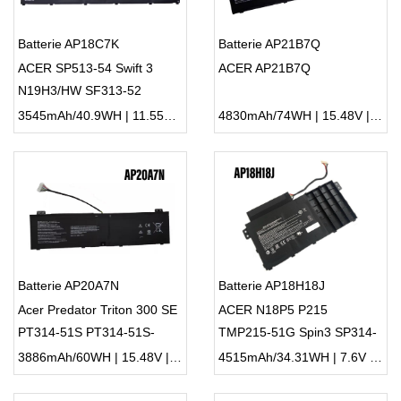
Batterie AP18C7K
Batterie AP21B7Q
ACER SP513-54 Swift 3
ACER AP21B7Q
N19H3/HW SF313-52
3545mAh/40.9WH | 11.55V | Li-ion ...
4830mAh/74WH | 15.48V | Li-ion ...
Batterie AP20A7N
Batterie AP18H18J
Acer Predator Triton 300 SE
ACER N18P5 P215
PT314-51S PT314-51S-
TMP215-51G Spin3 SP314-
76QN
53
3886mAh/60WH | 15.48V | Li-ion ...
4515mAh/34.31WH | 7.6V | Li-ion ...