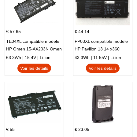
€ 57.65
€ 44.14
TE04XL compatible modèle
PP03XL compatible modèle
HP Omen 15-AX203N Omen
HP Pavilion 13 14 x360
15 Series Pavilion 15 Series
L83388-AC1 L83388-421
63.3Wh | 15.4V | Li-ion ...
43.3Wh | 11.55V | Li-ion ...
HSTNN-LB8S M01118-421
Voir les détails
Voir les détails
M01144-005 13-BB 14-DV
14-DK 15-EH HSTNN-DB9X
€ 55
€ 23.05