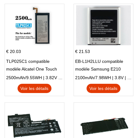
€ 20.03
€ 21.53
TLP025C1 compatible
EB-L1H2LLU compatible
modèle Alcatel One Touch
modèle Samsung E210
Pop 4 Plus OT-5056D
E210K i939
2500mAh/9.55WH | 3.82V | Li-ion ...
2100mAh/7.98WH | 3.8V | Li-ion ...
Voir les détails
Voir les détails