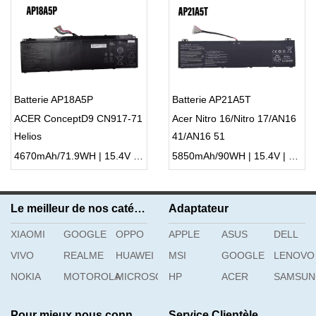
Batterie AP18A5P
Batterie AP21A5T
ACER ConceptD9 CN917-71
Acer Nitro 16/Nitro 17/AN16
Helios
41/AN16 51
4670mAh/71.9WH | 15.4V | Li-ion ...
5850mAh/90WH | 15.4V | Li-ion ...
Le meilleur de nos catégories
Adaptateur
XIAOMI
GOOGLE
OPPO
APPLE
ASUS
DELL
VIVO
REALME
HUAWEI
MSI
GOOGLE
LENOVO
NOKIA
MOTOROLA
MICROSOFT
HP
ACER
SAMSU
Pour mieux nous connaître
Service Clientèle