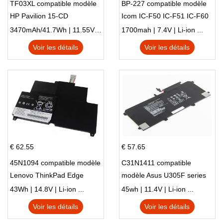
TF03XL compatible modèle
BP-227 compatible modèle
HP Pavilion 15-CD
Icom IC-F50 IC-F51 IC-F60
IC-F61 IC-M87
3470mAh/41.7Wh | 11.55V | Li-ion ...
1700mah | 7.4V | Li-ion ...
Voir les détails
Voir les détails
€ 62.55
€ 57.65
45N1094 compatible modèle
C31N1411 compatible
Lenovo ThinkPad Edge
modèle Asus U305F series
S230u Twist
43Wh | 14.8V | Li-ion ...
45wh | 11.4V | Li-ion ...
Voir les détails
Voir les détails