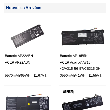
Nouvelles Arrivées
Batterie AP22ABN
Batterie AP19B5K
ACER AP22ABN
ACER Aspire7 A715-
42/A315-56-57/CB315-3H
5570mAh/65WH | 11.67V | Li-ion ...
3550mAh/41WH | 11.55V | Li-ion ...