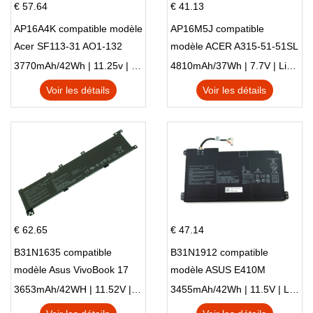
€ 57.64
€ 41.13
AP16A4K compatible modèle
AP16M5J compatible
Acer SF113-31 AO1-132
modèle ACER A315-51-51SL
NE132
N17Q1 SERIES
3770mAh/42Wh | 11.25v | Li-ion ...
4810mAh/37Wh | 7.7V | Li-ion ...
Voir les détails
Voir les détails
€ 62.65
€ 47.14
B31N1635 compatible
B31N1912 compatible
modèle Asus VivoBook 17
modèle ASUS E410M
X705NC X705UA X705UV
E410MA L410MA
3653mAh/42WH | 11.52V | Li-ion ...
3455mAh/42Wh | 11.5V | Li-ion ...
X705UN X705UD