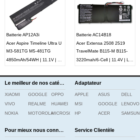
Batterie AP12A3i
Batterie AC14B18
Acer Aspire Timeline Ultra U
Acer Extensa 2508 2519
M3-581TG M5-481TG
TravelMate B115-M B115-
AP12A4i
MP
4850mAh/54WH | 11.1V | Li-ion ...
3220mah/6-Cell | 11.4V | Li-ion ...
Le meilleur de nos catégories
Adaptateur
XIAOMI
GOOGLE
OPPO
APPLE
ASUS
DELL
VIVO
REALME
HUAWEI
MSI
GOOGLE
LENOVO
NOKIA
MOTOROLA
MICROSOFT
HP
ACER
SAMSU
Pour mieux nous connaître
Service Clientèle