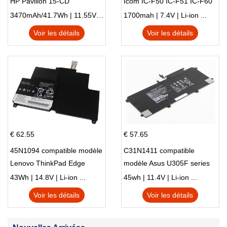
HP Pavilion 15-CD
Icom IC-F50 IC-F51 IC-F60
IC-F61 IC-M87
3470mAh/41.7Wh | 11.55V | Li-ion ...
1700mah | 7.4V | Li-ion ...
Voir les détails
Voir les détails
€ 62.55
€ 57.65
45N1094 compatible modèle
C31N1411 compatible
Lenovo ThinkPad Edge
modèle Asus U305F series
S230u Twist
43Wh | 14.8V | Li-ion ...
45wh | 11.4V | Li-ion ...
Voir les détails
Voir les détails