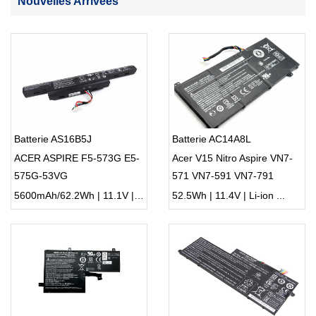
Nouvelles Arrivées
Batterie AS16B5J
Batterie AC14A8L
ACER ASPIRE F5-573G E5-
Acer V15 Nitro Aspire VN7-
575G-53VG
571 VN7-591 VN7-791
5600mAh/62.2Wh | 11.1V | Li-ion ...
52.5Wh | 11.4V | Li-ion ...