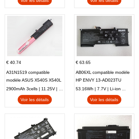
Voir les détails
Voir les détails
€ 40.74
€ 63.65
A31N1519 compatible
AB06XL compatible modèle
modèle ASUS X540S X540L
HP ENVY 13-AD023TU
X540LA-SI302 X540SA
HSTNN-DB8C 921438-855
2900mAh 3cells | 11.25V | Li-ion ...
53.16Wh | 7.7V | Li-ion ...
X540S
TPN-I128
Voir les détails
Voir les détails