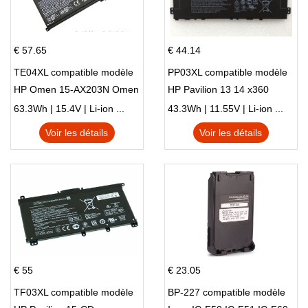
€ 57.65
€ 44.14
TE04XL compatible modèle
PP03XL compatible modèle
HP Omen 15-AX203N Omen
HP Pavilion 13 14 x360
15 Series Pavilion 15 Series
L83388-AC1 L83388-421
63.3Wh | 15.4V | Li-ion ...
43.3Wh | 11.55V | Li-ion ...
HSTNN-LB8S M01118-421
Voir les détails
Voir les détails
M01144-005 13-BB 14-DV
14-DK 15-EH HSTNN-DB9X
€ 55
€ 23.05
TF03XL compatible modèle
BP-227 compatible modèle