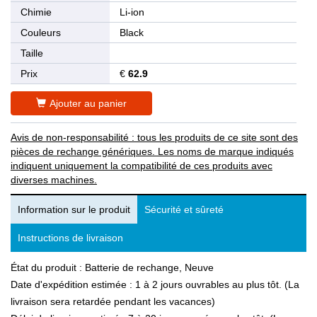
Chimie
Li-ion
Couleurs
Black
Taille
Prix
€
62.9
Ajouter au panier
Avis de non-responsabilité : tous les produits de ce site sont des
pièces de rechange génériques. Les noms de marque indiqués
indiquent uniquement la compatibilité de ces produits avec
diverses machines.
Information sur le produit
Sécurité et sûreté
Instructions de livraison
État du produit : Batterie de rechange, Neuve
Date d'expédition estimée : 1 à 2 jours ouvrables au plus tôt. (La
livraison sera retardée pendant les vacances)