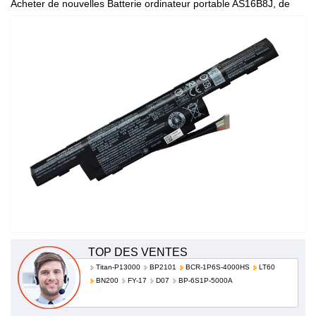
Acheter de nouvelles Batterie ordinateur portable AS16B8J, de
haute qualité et à bas prix!
TOP DES VENTES
Titan-P13000
BP2101
BCR-1P6S-4000HS
LT60
BN200
FY-17
D07
BP-6S1P-5000A