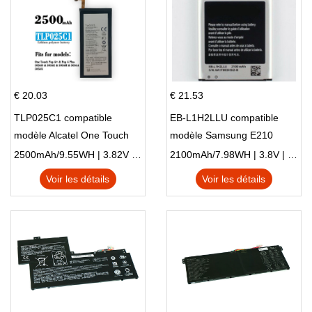
€ 20.03
€ 21.53
TLP025C1 compatible
EB-L1H2LLU compatible
modèle Alcatel One Touch
modèle Samsung E210
Pop 4 Plus OT-5056D
E210K i939
2500mAh/9.55WH | 3.82V | Li-ion ...
2100mAh/7.98WH | 3.8V | Li-ion ...
Voir les détails
Voir les détails