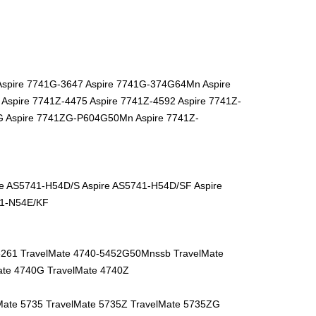
spire 7741G-3647 Aspire 7741G-374G64Mn Aspire
spire 7741Z-4475 Aspire 7741Z-4592 Aspire 7741Z-
ZG Aspire 7741ZG-P604G50Mn Aspire 7741Z-
e AS5741-H54D/S Aspire AS5741-H54D/SF Aspire
41-N54E/KF
261 TravelMate 4740-5452G50Mnssb TravelMate
ate 4740G TravelMate 4740Z
lMate 5735 TravelMate 5735Z TravelMate 5735ZG