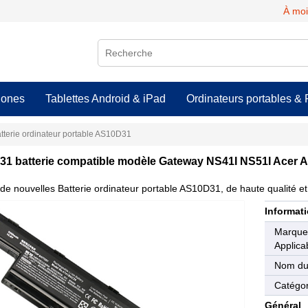
À moi
hones
Tablettes Android & iPad
Ordinateurs portables & 
tterie ordinateur portable AS10D31
1 batterie compatible modèle Gateway NS41I NS51I Acer A
de nouvelles Batterie ordinateur portable AS10D31, de haute qualité et 
Informati
Marqu
Applica
Nom du
Catégor
Général