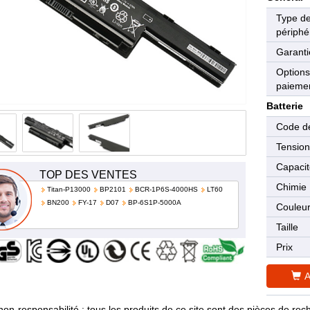
Type d
périphé
Garanti
Options
paieme
Batterie
Code de
Tensio
Capaci
TOP DES VENTES
Chimie
Titan-P13000
BP2101
BCR-1P6S-4000HS
LT60
BN200
FY-17
D07
BP-6S1P-5000A
Couleu
Taille
Prix
A
non-responsabilité : tous les produits de ce site sont des pièces de 