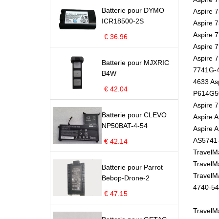
Batterie pour DYMO
Aspire 
ICR18500-2S
Aspire 
Aspire 
€ 36.96
Aspire 
Aspire 
Batterie pour MJXRIC
7741G-4
B4W
4633 As
€ 42.04
P614G5
Aspire 
Batterie pour CLEVO
Aspire 
NP50BAT-4-54
Aspire 
AS5741-
€ 42.14
TravelM
TravelM
Batterie pour Parrot
TravelM
Bebop-Drone-2
4740-54
€ 47.15
TravelM