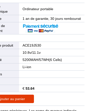
e
Ordinateur portable
rique
e
1 an de garantie, 30 jours remboursé
 de
nt
 produit
ACE19J530
n
10.8v/11.1v
té
5200MAH/57WH(6 Cells)
Li-ion
rs
€
53.64
jouter au panier
rechange génériques. Les noms de marque indiqués