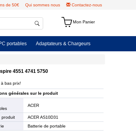
ns de 50€
Qui sommes nous
Contactez-nous
Mon Panier
PC portables
Adaptateurs & Chargeurs
spire 4551 4741 5750
à bas prix!
ons générales sur le produit
e
ACER
bles
 produit
ACER AS10D31
ie
Batterie de portable