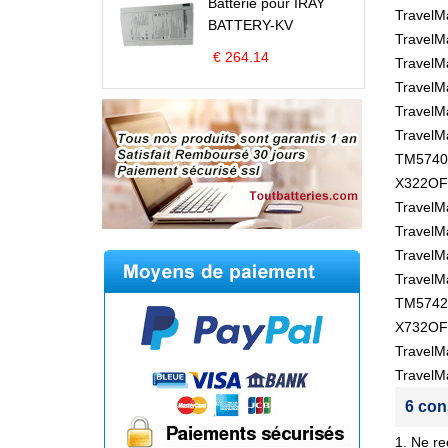
Batterie pour IRAY
TravelM
BATTERY-KV
TravelM
€ 264.14
TravelM
TravelM
TravelM
TravelM
TM5740-
X322OF 
Travel
TravelM
TravelM
TravelM
TM5742-
X732OF 
Travel
TravelM
6 con
1. Ne re