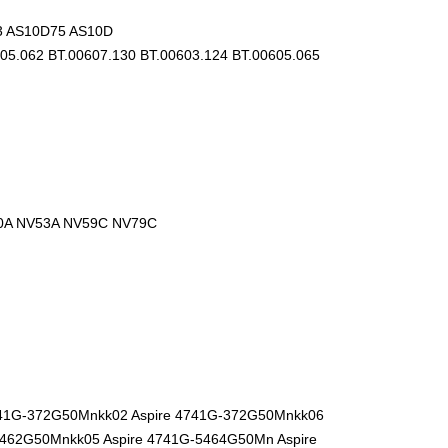
3 AS10D75 AS10D
605.062 BT.00607.130 BT.00603.124 BT.00605.065
0A NV53A NV59C NV79C
4741G-372G50Mnkk02 Aspire 4741G-372G50Mnkk06
5462G50Mnkk05 Aspire 4741G-5464G50Mn Aspire