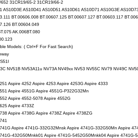
652 31CR19/65-2 31CR19/66-2
1 AS10D3E AS10D41 AS10D51 AS10D61 AS10D71 AS10G3E AS10D7
3.111 BT.00606.008 BT.00607.125 BT.00607.127 BT.00603.117 BT.00
7.126 BT.00604.049
T.075 AK.006BT.080
00.123
le Models: ( Ctrl+F For Fast Search)
eway
S51I
3C NV51B NV53A11u NV73A NV49xx NV53 NV55C NV79 NV49C NV5
4251 Aspire 4252 Aspire 4253 Aspire 4253G Aspire 4333
4551 Aspire 4551G Aspire 4551G-P322G32Mn
4552 Aspire 4552-5078 Aspire 4552G
4625 Aspire 4733Z
4738 Aspire 4738G Aspire 4738Z Aspire 4738ZG
4741
4741G Aspire 4741G-332G32Mnsk Aspire 4741G-332G50Mn Aspire 
4741G-432G50Mnkk01 Aspire 4741G-5452G50Mnkk04 Aspire 4741G-