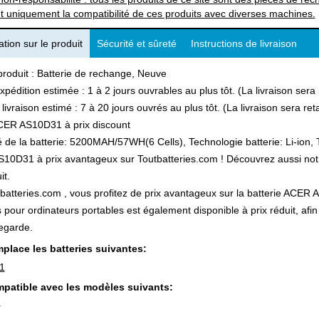
t uniquement la compatibilité de ces produits avec diverses machines.
tion sur le produit
Sécurité et sûreté
Instructions de livraison
produit : Batterie de rechange, Neuve
xpédition estimée : 1 à 2 jours ouvrables au plus tôt. (La livraison ser
 livraison estimé : 7 à 20 jours ouvrés au plus tôt. (La livraison sera r
CER AS10D31 à prix discount
 de la batterie: 5200MAH/57WH(6 Cells), Technologie batterie: Li-ion, T
0D31 à prix avantageux sur Toutbatteries.com ! Découvrez aussi notre 
it.
batteries.com , vous profitez de prix avantageux sur la batterie ACER A
s pour ordinateurs portables est également disponible à prix réduit, a
egarde.
place les batteries suivantes:
1
patible avec les modèles suivants:
r