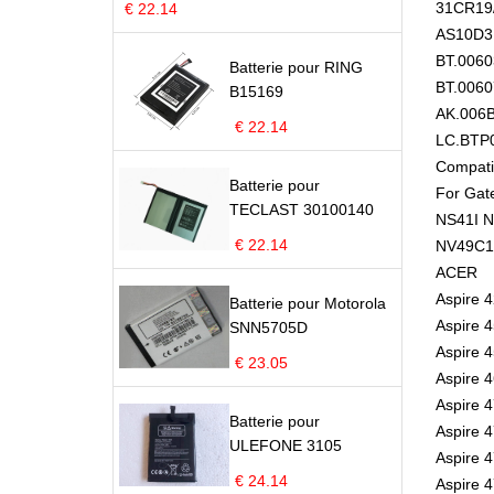
31CR19/
€ 22.14
AS10D3
BT.0060
Batterie pour RING
BT.0060
B15169
AK.006B
€ 22.14
LC.BTP
Compatib
Batterie pour
For Gat
TECLAST 30100140
NS41I N
€ 22.14
NV49C1
ACER
Aspire 
Batterie pour Motorola
Aspire 
SNN5705D
Aspire 
€ 23.05
Aspire 
Aspire 
Batterie pour
Aspire 
ULEFONE 3105
Aspire 
€ 24.14
Aspire 