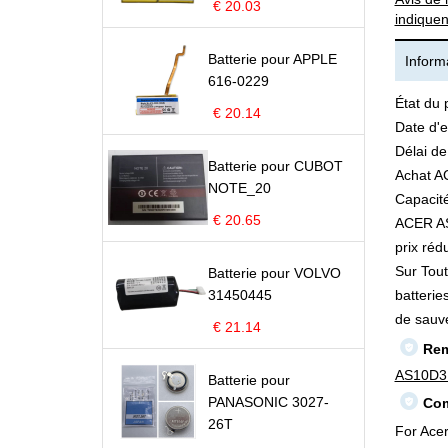
€ 20.03
indiquen
Batterie pour APPLE
Informa
616-0229
État du 
€ 20.14
Date d'e
Délai de
Batterie pour CUBOT
Achat A
NOTE_20
Capacité
€ 20.65
ACER AS1
prix rédu
Sur Tout
Batterie pour VOLVO
31450445
batterie
de sauv
€ 21.14
Rem
AS10D3
Batterie pour
PANASONIC 3027-
Com
26T
For Ace