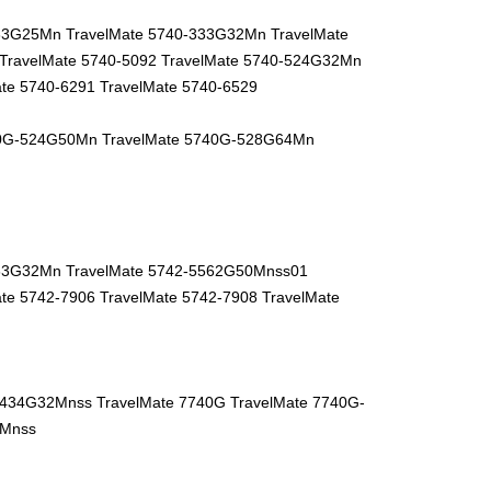
33G25Mn TravelMate 5740-333G32Mn TravelMate
TravelMate 5740-5092 TravelMate 5740-524G32Mn
ate 5740-6291 TravelMate 5740-6529
40G-524G50Mn TravelMate 5740G-528G64Mn
463G32Mn TravelMate 5742-5562G50Mnss01
te 5742-7906 TravelMate 5742-7908 TravelMate
-434G32Mnss TravelMate 7740G TravelMate 7740G-
2Mnss