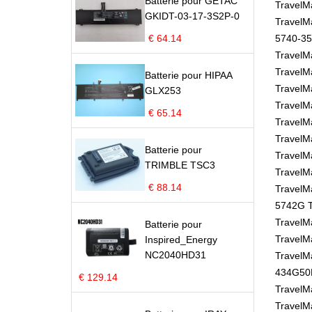
Batterie pour GETAC
TravelM
GKIDT-03-17-3S2P-0
TravelM
€ 64.14
5740-35
TravelM
TravelM
Batterie pour HIPAA
Travel
GLX253
TravelM
€ 65.14
TravelM
TravelM
Batterie pour
TravelM
TRIMBLE TSC3
TravelM
€ 88.14
TravelM
5742G T
TravelM
Batterie pour
TravelM
Inspired_Energy
NC2040HD31
TravelM
434G50
€ 129.14
TravelM
TravelM