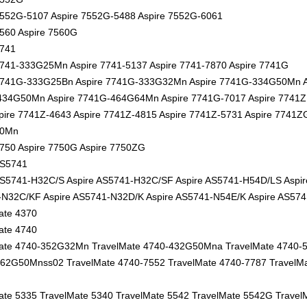
7552G-5107 Aspire 7552G-5488 Aspire 7552G-6061
7560 Aspire 7560G
7741
7741-333G25Mn Aspire 7741-5137 Aspire 7741-7870 Aspire 7741G
7741G-333G25Bn Aspire 7741G-333G32Mn Aspire 7741G-334G50Mn A
34G50Mn Aspire 7741G-464G64Mn Aspire 7741G-7017 Aspire 7741Z A
pire 7741Z-4643 Aspire 7741Z-4815 Aspire 7741Z-5731 Aspire 7741
0Mn
7750 Aspire 7750G Aspire 7750ZG
AS5741
AS5741-H32C/S Aspire AS5741-H32C/SF Aspire AS5741-H54D/LS Aspir
N32C/KF Aspire AS5741-N32D/K Aspire AS5741-N54E/K Aspire AS57
ate 4370
ate 4740
ate 4740-352G32Mn TravelMate 4740-432G50Mna TravelMate 4740-5
62G50Mnss02 TravelMate 4740-7552 TravelMate 4740-7787 TravelM
ate 5335 TravelMate 5340 TravelMate 5542 TravelMate 5542G Trave