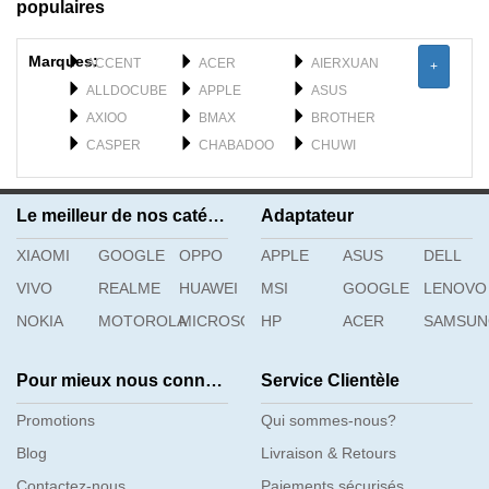
populaires
Marques:
ACCENT
ACER
AIERXUAN
+
ALLDOCUBE
APPLE
ASUS
AXIOO
BMAX
BROTHER
CASPER
CHABADOO
CHUWI
CLEVO
DELL
DERE
DYNABOOK
F_PLUS
FEILUN
Le meilleur de nos catégories
Adaptateur
FUJISTU
FUJITSU
GATEWAY
XIAOMI
GETAC
GOOGLE
OPPO
GFL
APPLE
GIGABYTE
ASUS
DELL
H3C
HAIER
HASEE
VIVO
REALME
HUAWEI
MSI
GOOGLE
LENOVO
HIPAA
HONOR
HP
NOKIA
MOTOROLA
MICROSOFT
HP
ACER
SAMSU
Pour mieux nous connaître
Service Clientèle
Promotions
Qui sommes-nous?
Blog
Livraison & Retours
Contactez-nous
Paiements sécurisés