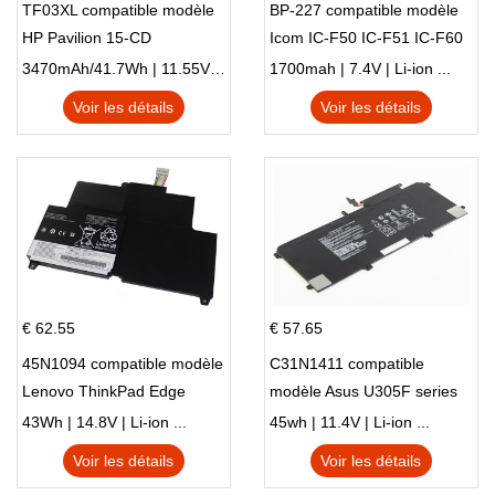
TF03XL compatible modèle
BP-227 compatible modèle
HP Pavilion 15-CD
Icom IC-F50 IC-F51 IC-F60
IC-F61 IC-M87
3470mAh/41.7Wh | 11.55V | Li-ion ...
1700mah | 7.4V | Li-ion ...
Voir les détails
Voir les détails
€ 62.55
€ 57.65
45N1094 compatible modèle
C31N1411 compatible
Lenovo ThinkPad Edge
modèle Asus U305F series
S230u Twist
43Wh | 14.8V | Li-ion ...
45wh | 11.4V | Li-ion ...
Voir les détails
Voir les détails