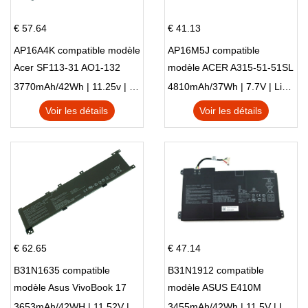
€ 57.64
€ 41.13
AP16A4K compatible modèle
AP16M5J compatible
Acer SF113-31 AO1-132
modèle ACER A315-51-51SL
NE132
N17Q1 SERIES
3770mAh/42Wh | 11.25v | Li-ion ...
4810mAh/37Wh | 7.7V | Li-ion ...
Voir les détails
Voir les détails
€ 62.65
€ 47.14
B31N1635 compatible
B31N1912 compatible
modèle Asus VivoBook 17
modèle ASUS E410M
X705NC X705UA X705UV
E410MA L410MA
3653mAh/42WH | 11.52V | Li-ion ...
3455mAh/42Wh | 11.5V | Li-ion ...