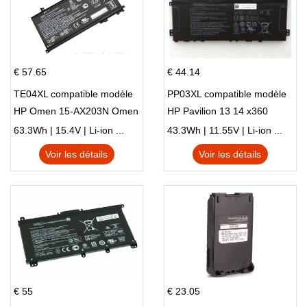
€ 57.65
€ 44.14
TE04XL compatible modèle
PP03XL compatible modèle
HP Omen 15-AX203N Omen
HP Pavilion 13 14 x360
15 Series Pavilion 15 Series
L83388-AC1 L83388-421
63.3Wh | 15.4V | Li-ion ...
43.3Wh | 11.55V | Li-ion ...
HSTNN-LB8S M01118-421
Voir les détails
Voir les détails
M01144-005 13-BB 14-DV
14-DK 15-EH HSTNN-DB9X
€ 55
€ 23.05