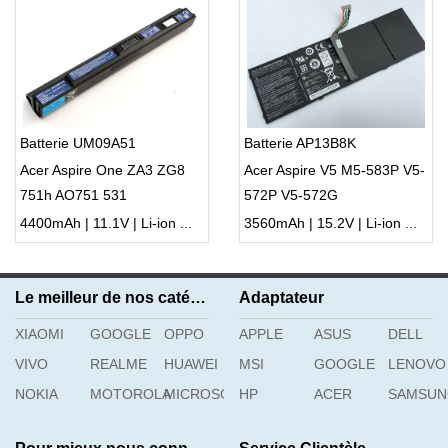
Batterie UM09A51
Batterie AP13B8K
Acer Aspire One ZA3 ZG8
Acer Aspire V5 M5-583P V5-
751h AO751 531
572P V5-572G
4400mAh | 11.1V | Li-ion ...
3560mAh | 15.2V | Li-ion ...
Le meilleur de nos catégories
Adaptateur
XIAOMI
GOOGLE
OPPO
APPLE
ASUS
DELL
VIVO
REALME
HUAWEI
MSI
GOOGLE
LENOVO
NOKIA
MOTOROLA
MICROSOFT
HP
ACER
SAMSU