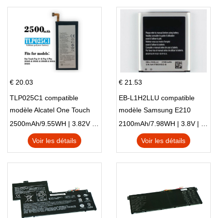
€ 20.03
€ 21.53
TLP025C1 compatible
EB-L1H2LLU compatible
modèle Alcatel One Touch
modèle Samsung E210
Pop 4 Plus OT-5056D
E210K i939
2500mAh/9.55WH | 3.82V | Li-ion ...
2100mAh/7.98WH | 3.8V | Li-ion ...
Voir les détails
Voir les détails