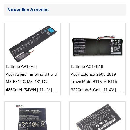
Nouvelles Arrivées
Batterie AP12A3i
Batterie AC14B18
Acer Aspire Timeline Ultra U
Acer Extensa 2508 2519
M3-581TG M5-481TG
TravelMate B115-M B115-
AP12A4i
MP
4850mAh/54WH | 11.1V | Li-ion ...
3220mah/6-Cell | 11.4V | Li-ion ...