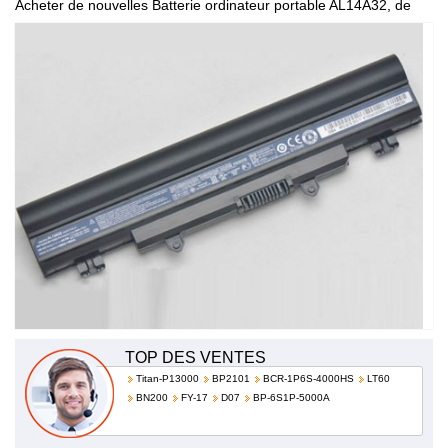
Acheter de nouvelles Batterie ordinateur portable AL14A32, de
haute qualité et à bas prix!
TOP DES VENTES
Titan-P13000
BP2101
BCR-1P6S-4000HS
LT60
BN200
FY-17
D07
BP-6S1P-5000A