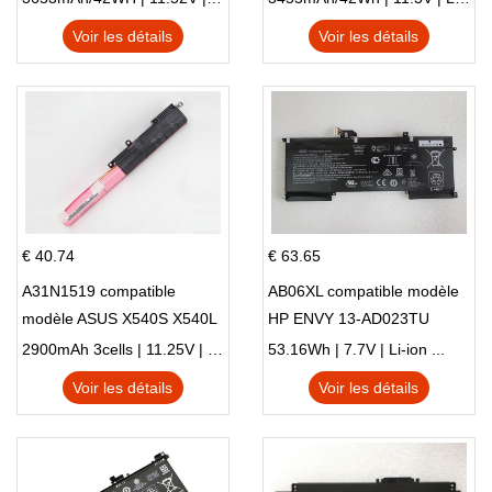
X705UN X705UD
Voir les détails
Voir les détails
€ 40.74
€ 63.65
A31N1519 compatible
AB06XL compatible modèle
modèle ASUS X540S X540L
HP ENVY 13-AD023TU
X540LA-SI302 X540SA
HSTNN-DB8C 921438-855
2900mAh 3cells | 11.25V | Li-ion ...
53.16Wh | 7.7V | Li-ion ...
X540S
TPN-I128
Voir les détails
Voir les détails