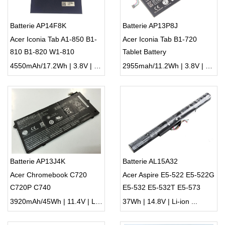
Batterie AP14F8K
Batterie AP13P8J
Acer Iconia Tab A1-850 B1-
Acer Iconia Tab B1-720
810 B1-820 W1-810
Tablet Battery
4550mAh/17.2Wh | 3.8V | Li-ion ...
2955mah/11.2Wh | 3.8V | Li-ion ...
Batterie AP13J4K
Batterie AL15A32
Acer Chromebook C720
Acer Aspire E5-522 E5-522G
C720P C740
E5-532 E5-532T E5-573
3920mAh/45Wh | 11.4V | Li-ion ...
37Wh | 14.8V | Li-ion ...