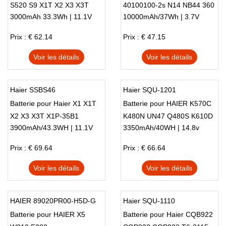
S520 S9 X1T X2 X3 X3T
40100100-2s N14 NB44 360
3000mAh 33.3Wh | 11.1V
10000mAh/37Wh | 3.7V
Prix : € 62.14
Prix : € 47.15
Voir les détails
Voir les détails
Haier SSBS46
Haier SQU-1201
Batterie pour Haier X1 X1T
Batterie pour HAIER K570C
X2 X3 X3T X1P-35B1
K480N UN47 Q480S K610D
3900mAh/43.3WH | 11.1V
3350mAh/40WH | 14.8v
Prix : € 69.64
Prix : € 66.64
Voir les détails
Voir les détails
HAIER 89020PR00-H5D-G
Haier SQU-1110
Batterie pour HAIER X5
Batterie pour Haier CQB922