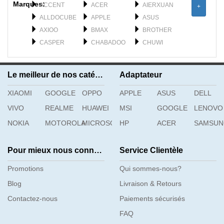
Marques:
ACCENT
ACER
AIERXUAN
+
ALLDOCUBE
APPLE
ASUS
AXIOO
BMAX
BROTHER
CASPER
CHABADOO
CHUWI
CLEVO
DELL
DERE
DYNABOOK
F_PLUS
FEILUN
Le meilleur de nos catégories
Adaptateur
FUJISTU
FUJITSU
GATEWAY
XIAOMI
GETAC
GOOGLE
OPPO
GFL
APPLE
GIGABYTE
ASUS
DELL
H3C
HAIER
HASEE
VIVO
REALME
HUAWEI
MSI
GOOGLE
LENOVO
HIPAA
HONOR
HP
NOKIA
MOTOROLA
MICROSOFT
HP
ACER
SAMSU
Pour mieux nous connaître
Service Clientèle
Promotions
Qui sommes-nous?
Blog
Livraison & Retours
Contactez-nous
Paiements sécurisés
FAQ