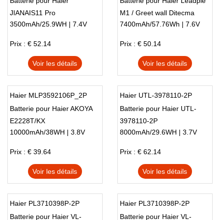
Batterie pour Haier
Batterie pour Haier Leadpie
JIANAIS11 Pro
M1 / Greet wall Ditecma
3500mAh/25.9WH | 7.4V
7400mAh/57.76Wh | 7.6V
LP14123
Prix : € 52.14
Prix : € 50.14
Voir les détails
Voir les détails
Haier MLP3592106P_2P
Haier UTL-3978110-2P
Batterie pour Haier AKOYA
Batterie pour Haier UTL-
E2228T/KX
3978110-2P
10000mAh/38WH | 3.8V
8000mAh/29.6WH | 3.7V
Prix : € 39.64
Prix : € 62.14
Voir les détails
Voir les détails
Haier PL3710398P-2P
Haier PL3710398P-2P
Batterie pour Haier VL-
Batterie pour Haier VL-