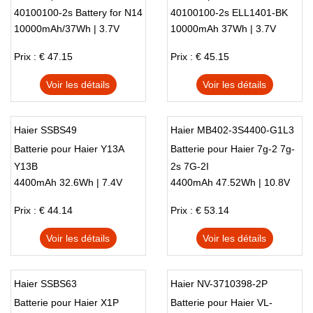
40100100-2s Battery for N14
40100100-2s ELL1401-BK
10000mAh/37Wh | 3.7V
10000mAh 37Wh | 3.7V
NB44 360
N14 NB44 BN46
Prix : € 47.15
Prix : € 45.15
Voir les détails
Voir les détails
Haier SSBS49
Haier MB402-3S4400-G1L3
Batterie pour Haier Y13A
Batterie pour Haier 7g-2 7g-
Y13B
2s 7G-2I
4400mAh 32.6Wh | 7.4V
4400mAh 47.52Wh | 10.8V
Prix : € 44.14
Prix : € 53.14
Voir les détails
Voir les détails
Haier SSBS63
Haier NV-3710398-2P
Batterie pour Haier X1P
Batterie pour Haier VL-