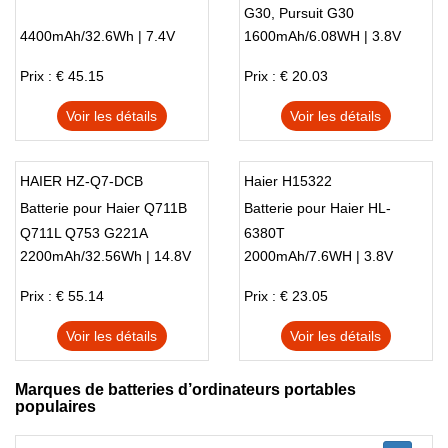
G30, Pursuit G30
4400mAh/32.6Wh | 7.4V
1600mAh/6.08WH | 3.8V
Prix : € 45.15
Prix : € 20.03
Voir les détails
Voir les détails
HAIER HZ-Q7-DCB
Haier H15322
Batterie pour Haier Q711B
Batterie pour Haier HL-
Q711L Q753 G221A
6380T
2200mAh/32.56Wh | 14.8V
2000mAh/7.6WH | 3.8V
Prix : € 55.14
Prix : € 23.05
Voir les détails
Voir les détails
Marques de batteries d’ordinateurs portables
populaires