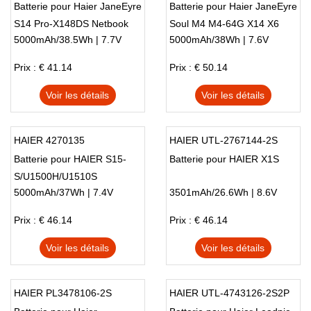
Batterie pour Haier JaneEyre
Batterie pour Haier JaneEyre
S14 Pro-X148DS Netbook
Soul M4 M4-64G X14 X6
5000mAh/38.5Wh | 7.7V
5000mAh/38Wh | 7.6V
Prix : € 41.14
Prix : € 50.14
Voir les détails
Voir les détails
HAIER 4270135
HAIER UTL-2767144-2S
Batterie pour HAIER S15-
Batterie pour HAIER X1S
S/U1500H/U1510S
5000mAh/37Wh | 7.4V
3501mAh/26.6Wh | 8.6V
Prix : € 46.14
Prix : € 46.14
Voir les détails
Voir les détails
HAIER PL3478106-2S
HAIER UTL-4743126-2S2P