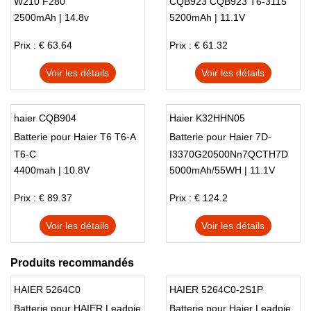
W210 F280
CQB923 CQB923 T6-3115
2500mAh | 14.8v
5200mAh | 11.1V
T6-3202
Prix : € 63.64
Prix : € 61.32
Voir les détails
Voir les détails
haier CQB904
Haier K32HHN05
Batterie pour Haier T6 T6-A
Batterie pour Haier 7D-
T6-C
I3370G20500Nn7QCTH7D
4400mah | 10.8V
5000mAh/55WH | 11.1V
7-
SU2300G20320NN7QDCTW
Prix : € 89.37
Prix : € 124.2
laptop battery
Voir les détails
Voir les détails
Produits recommandés
HAIER 5264C0
HAIER 5264C0-2S1P
Batterie pour HAIER Leadpie
Batterie pour Haier Leadpie