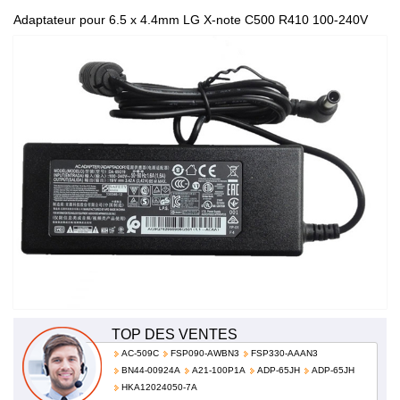
Adaptateur pour 6.5 x 4.4mm LG X-note C500 R410 100-240V
50-60Hz (for worldwide use) DA-65G19 PSAB-L101A
TOP DES VENTES
AC-509C
FSP090-AWBN3
FSP330-AAAN3
BN44-00924A
A21-100P1A
ADP-65JH
ADP-65JH
HKA12024050-7A