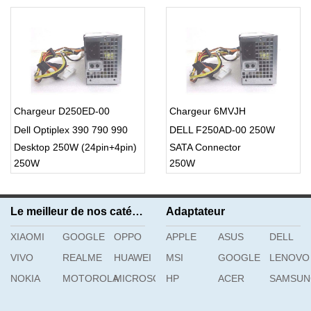
Chargeur D250ED-00
Chargeur 6MVJH
Dell Optiplex 390 790 990
DELL F250AD-00 250W
Desktop 250W (24pin+4pin)
SATA Connector
250W
250W
SATA Connector
(24pin+4pin)
Le meilleur de nos catégories
Adaptateur
XIAOMI
GOOGLE
OPPO
APPLE
ASUS
DELL
VIVO
REALME
HUAWEI
MSI
GOOGLE
LENOVO
NOKIA
MOTOROLA
MICROSOFT
HP
ACER
SAMSU