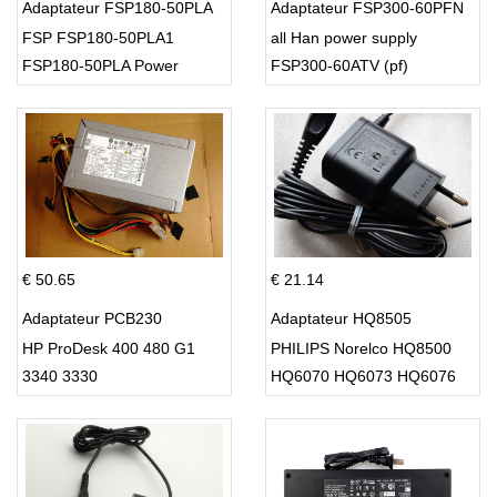
Adaptateur FSP180-50PLA
Adaptateur FSP300-60PFN
FSP FSP180-50PLA1
all Han power supply
FSP180-50PLA Power
FSP300-60ATV (pf)
Supply 220w
€ 50.65
€ 21.14
Adaptateur PCB230
Adaptateur HQ8505
HP ProDesk 400 480 G1
PHILIPS Norelco HQ8500
3340 3330
HQ6070 HQ6073 HQ6076
PT860 HQ8