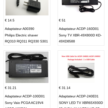
€ 14.5
€ 51
Adaptateur A00390
Adaptateur ACDP-160D01
Philips Electric shaver
Sony TV XBR-49X800D KD-
RQ310 RQ311 RQ330 S301
49XD8588
S512
€ 31.21
€ 31.14
Adaptateur ACDP-100D01
Adaptateur ACDP-240E01
Sony Vaio PCGA AC19V4
SONY LED TV XBR65X930D