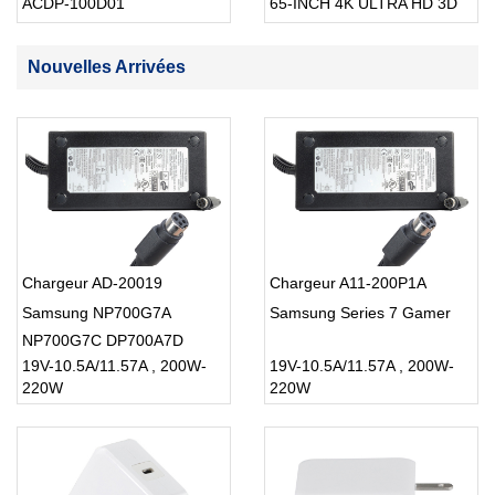
ACDP-100D01
65-INCH 4K ULTRA HD 3D
SMART TV USB Cable
Nouvelles Arrivées
Chargeur AD-20019
Chargeur A11-200P1A
Samsung NP700G7A
Samsung Series 7 Gamer
NP700G7C DP700A7D
19V-10.5A/11.57A , 200W-
19V-10.5A/11.57A , 200W-
220W
220W