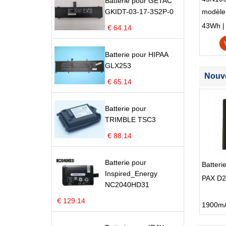
Batterie pour GETAC
GKIDT-03-17-3S2P-0
modèle
Edge S
43Wh | 1
€ 64.14
Batterie pour HIPAA
GLX253
Nouve
€ 65.14
Batterie pour
TRIMBLE TSC3
€ 88.14
Batterie pour
Batteri
Inspired_Energy
PAX D
NC2040HD31
€ 129.14