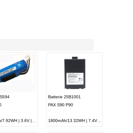
 IS594
Batterie 25B1001
0
PAX S90 P90
2200mAh/7.92WH | 3.6V | Li-ion ...
1800mAh/13.32WH | 7.4V | Li-ion ...