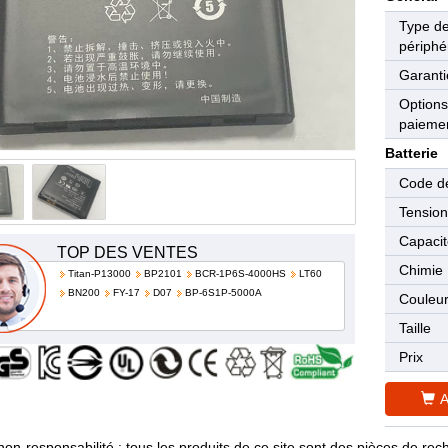
Type d
périphé
Garanti
Options
paieme
Batterie
Code de
Tensio
Capaci
TOP DES VENTES
Chimie
Titan-P13000
BP2101
BCR-1P6S-4000HS
LT60
BN200
FY-17
D07
BP-6S1P-5000A
Couleu
Taille
Prix
A
non-responsabilité : tous les produits de ce site sont des pièces de 