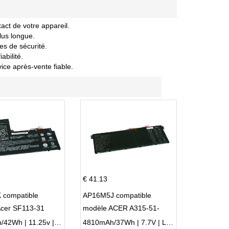
act de votre appareil.
lus longue.
es de sécurité.
abilité.
vice après-vente fiable.
€ 41.13
 compatible
AP16M5J compatible
Acer SF113-31
modèle ACER A315-51-
 NE132
51SL N17Q1 SERIES
3770mAh/42Wh | 11.25v | Li-ion ...
4810mAh/37Wh | 7.7V | Li-ion ...