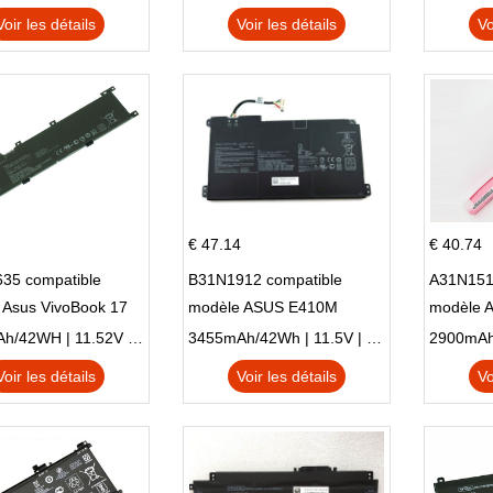
Voir les détails
Voir les détails
Vo
€ 47.14
€ 40.74
35 compatible
B31N1912 compatible
A31N151
 Asus VivoBook 17
modèle ASUS E410M
modèle 
C X705UA X705UV
E410MA L410MA
X540LA-
3653mAh/42WH | 11.52V | Li-ion ...
3455mAh/42Wh | 11.5V | Li-ion ...
N X705UD
X540S
Voir les détails
Voir les détails
Vo