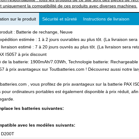
t uniquement la compatibilité de ces produits avec diverses machines.
tion sur le produit
Sécurité et sûreté
Instructions de livraison
produit : Batterie de rechange, Neuve
xpédition estimée : 1 à 2 jours ouvrables au plus tôt. (La livraison ser
 livraison estimé : 7 à 20 jours ouvrés au plus tôt. (La livraison sera r
X IS057 à prix discount
 de la batterie: 1900mAh/7.03Wh, Technologie batterie: Rechargeable Li
7 à prix avantageux sur Toutbatteries.com ! Découvrez aussi notre large
batteries.com , vous profitez de prix avantageux sur la batterie PAX IS0
s pour ordinateurs portables est également disponible à prix réduit, a
egarde.
place les batteries suivantes:
patible avec les modèles suivants:
 D200T