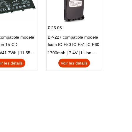
€ 23.05
compatible modèle
BP-227 compatible modèle
ion 15-CD
Icom IC-F50 IC-F51 IC-F60
IC-F61 IC-M87
3470mAh/41.7Wh | 11.55V | Li-ion ...
1700mah | 7.4V | Li-ion ...
ir les détails
Voir les détails