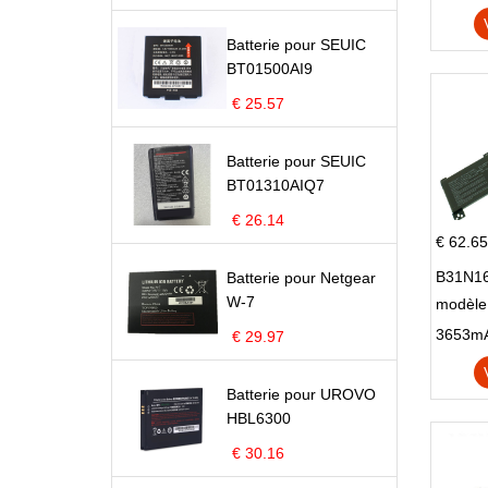
Batterie pour SEUIC
BT01500AI9
€ 25.57
Batterie pour SEUIC
BT01310AIQ7
€ 26.14
€ 62.65
B31N16
Batterie pour Netgear
W-7
modèle
X705N
€ 29.97
X705U
Batterie pour UROVO
HBL6300
€ 30.16