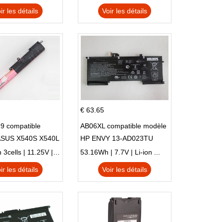
ir les détails
Voir les détails
€ 63.65
9 compatible
AB06XL compatible modèle
ASUS X540S X540L
HP ENVY 13-AD023TU
SI302 X540SA
HSTNN-DB8C 921438-855
2900mAh 3cells | 11.25V | Li-ion ...
53.16Wh | 7.7V | Li-ion ...
TPN-I128
ir les détails
Voir les détails