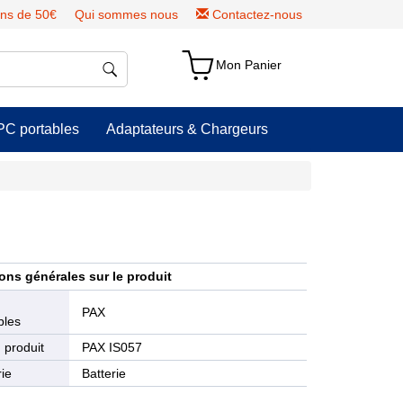
ns de 50€
Qui sommes nous
Contactez-nous
Mon Panier
PC portables
Adaptateurs & Chargeurs
ons générales sur le produit
e
PAX
bles
 produit
PAX IS057
ie
Batterie