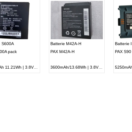
e S600A
Batterie M42A-H
Batterie
00A pack
PAX M42A-H
PAX S90
2950mAh 11.21Wh | 3.8V | Li-ion ...
3600mAh/13.68Wh | 3.8V | Li-ion ...