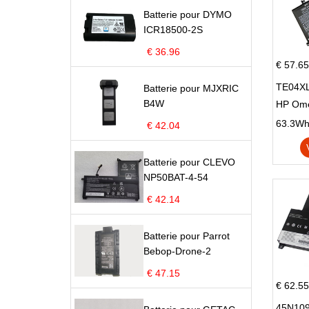
Batterie pour DYMO
ICR18500-2S
€ 36.96
€ 57.65
TE04XL
Batterie pour MJXRIC
B4W
HP Om
Omen 15
63.3Wh |
€ 42.04
Series
Batterie pour CLEVO
NP50BAT-4-54
€ 42.14
Batterie pour Parrot
Bebop-Drone-2
€ 47.15
€ 62.55
45N109