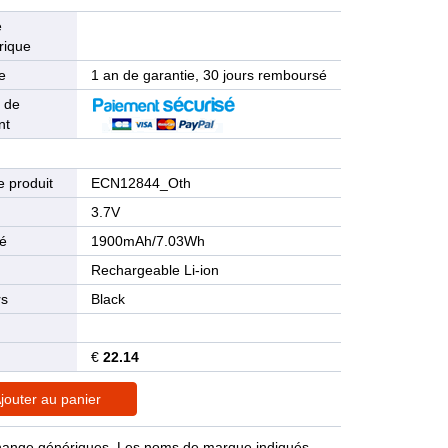
e
rique
e
1 an de garantie, 30 jours remboursé
 de
nt
 produit
ECN12844_Oth
n
3.7V
té
1900mAh/7.03Wh
Rechargeable Li-ion
rs
Black
€
22.14
jouter au panier
rechange génériques. Les noms de marque indiqués