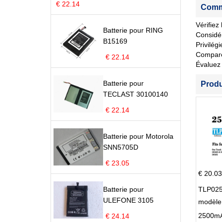
€ 22.14
Comme
Vérifiez
Batterie pour RING
Considér
B15169
Privilég
Comparez 
€ 22.14
Évaluez 
Batterie pour
Prod
TECLAST 30100140
€ 22.14
Batterie pour Motorola
SNN5705D
€ 23.05
€ 20.03
Batterie pour
TLP025
ULEFONE 3105
modèle 
Pop 4 
€ 24.14