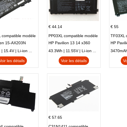
€ 44.14
€ 55
 compatible modèle
PP03XL compatible modèle
TF03XL 
en 15-AX203N
HP Pavilion 13 14 x360
HP Pavil
 Series Pavilion 15
L83388-AC1 L83388-421
 15.4V | Li-ion ...
43.3Wh | 11.55V | Li-ion ...
HSTNN-LB8S M01118-421
Voir les détails
Voir les détails
Vo
M01144-005 13-BB 14-DV
14-DK 15-EH HSTNN-DB9X
€ 57.65
4 compatible
C31N1411 compatible