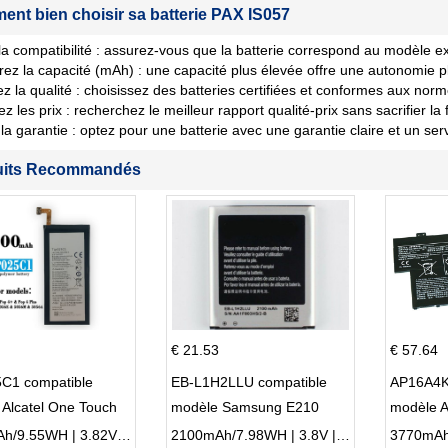
nt bien choisir sa batterie PAX IS057
 la compatibilité : assurez-vous que la batterie correspond au modèle ex
ez la capacité (mAh) : une capacité plus élevée offre une autonomie p
iez la qualité : choisissez des batteries certifiées et conformes aux norm
les prix : recherchez le meilleur rapport qualité-prix sans sacrifier la fi
la garantie : optez pour une batterie avec une garantie claire et un ser
uits Recommandés
€ 21.53
€ 57.64
C1 compatible
EB-L1H2LLU compatible
AP16A4K
Alcatel One Touch
modèle Samsung E210
modèle 
Plus OT-5056D
E210K i939
AO1-132
2500mAh/9.55WH | 3.82V | Li-ion ...
2100mAh/7.98WH | 3.8V | Li-ion ...