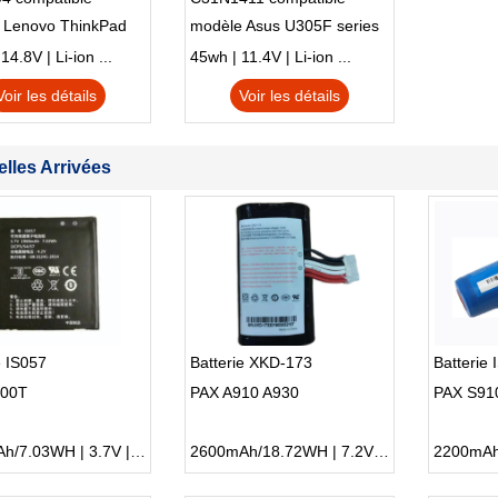
 Lenovo ThinkPad
modèle Asus U305F series
230u Twist
4.8V | Li-ion ...
45wh | 11.4V | Li-ion ...
Voir les détails
Voir les détails
lles Arrivées
e IS057
Batterie XKD-173
Batterie
200T
PAX A910 A930
PAX S91
1900mAh/7.03WH | 3.7V | Li-ion ...
2600mAh/18.72WH | 7.2V | Li-ion ...