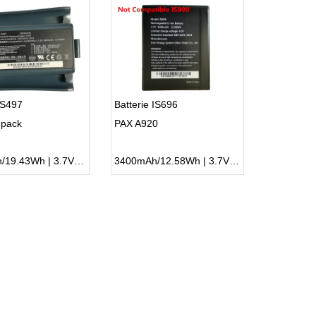
 IS497
Batterie IS696
 pack
PAX A920
5250mAh/19.43Wh | 3.7V | Li-ion ...
3400mAh/12.58Wh | 3.7V | Li-ion ...