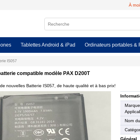
À moi
hones
Tablettes Android & iPad
Ordinateurs portables & 
erie IS057
batterie compatible modèle PAX D200T
de nouvelles Batterie IS057, de haute qualité et à bas prix!
Informati
Marqu
Applica
Nom du
Catégor
Général