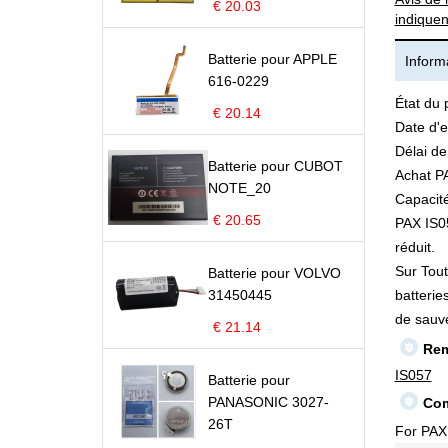
€ 20.03
indiquen
Batterie pour APPLE
Informa
616-0229
État du 
€ 20.14
Date d'e
Délai de
Batterie pour CUBOT
Achat PA
NOTE_20
Capacité
€ 20.65
PAX IS05
réduit.
Sur Tout
Batterie pour VOLVO
31450445
batterie
de sauv
€ 21.14
Rem
IS057
Batterie pour
PANASONIC 3027-
Com
26T
For PAX