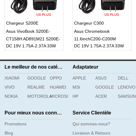
Chargeur S200E
Chargeur C300
Asus VivoBook S200E-
Asus Chromebook
CT158H AD891M21 S200E-
11.6inchC200-C200M
DC 19V 1.75A-2.37A 33W
DC 19V 1.75A-2.37A 33W
CT216H S200E-CT157H
C200MA C200MA-DS01
Le meilleur de nos catégories
Adaptateur
XIAOMI
GOOGLE
OPPO
APPLE
ASUS
DELL
VIVO
REALME
HUAWEI
MSI
GOOGLE
LENOVO
NOKIA
MOTOROLA
MICROSOFT
HP
ACER
SAMSU
Pour mieux nous connaître
Service Clientèle
Promotions
Qui sommes-nous?
Blog
Livraison & Retours