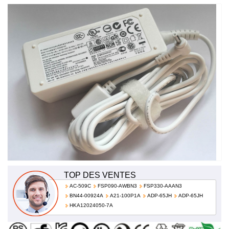
04G26B001050 100-240v / 50-60hz 19V 1.58A 30W
TOP DES VENTES
AC-509C
FSP090-AWBN3
FSP330-AAAN3
BN44-00924A
A21-100P1A
ADP-65JH
ADP-65JH
HKA12024050-7A