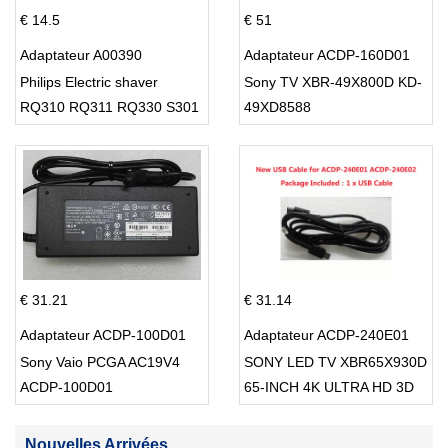
€ 14.5
€ 51
Adaptateur A00390
Adaptateur ACDP-160D01
Philips Electric shaver
Sony TV XBR-49X800D KD-
RQ310 RQ311 RQ330 S301
49XD8588
S512
€ 31.21
€ 31.14
Adaptateur ACDP-100D01
Adaptateur ACDP-240E01
Sony Vaio PCGA AC19V4
SONY LED TV XBR65X930D
ACDP-100D01
65-INCH 4K ULTRA HD 3D
SMART TV USB Cable
Nouvelles Arrivées