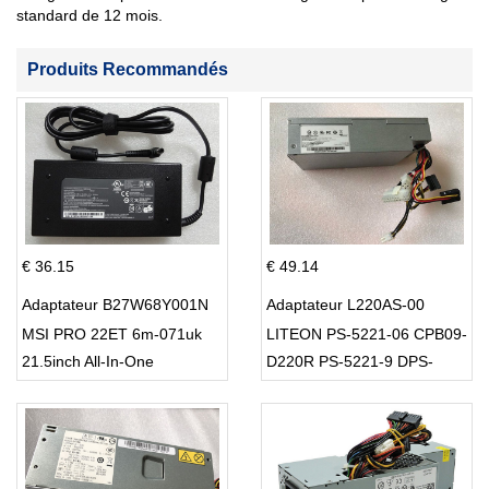
standard de 12 mois.
Produits Recommandés
€ 36.15
€ 49.14
Adaptateur B27W68Y001N
Adaptateur L220AS-00
MSI PRO 22ET 6m-071uk
LITEON PS-5221-06 CPB09-
21.5inch All-In-One
D220R PS-5221-9 DPS-
220UB-A