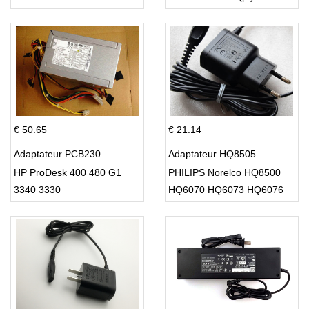
Supply 220w
€ 50.65
€ 21.14
Adaptateur PCB230
Adaptateur HQ8505
HP ProDesk 400 480 G1
PHILIPS Norelco HQ8500
3340 3330
HQ6070 HQ6073 HQ6076
PT860 HQ8