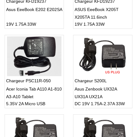
Chargeur KFD19237
Chargeur KFD19237
Asus EeeBook E202 E202SA
ASUS EeeBook X205T
X205TA 11.6inch
19V 1.75A 33W
19V 1.75A 33W
Chargeur PSC11R-050
Chargeur S200L
Acer Iconia Tab A110 A1-810
Asus Zenbook UX32A
A3-A10 Tablet
UX31A UX21A
5.35V 2A Micro USB
DC 19V 1.75A-2.37A 33W