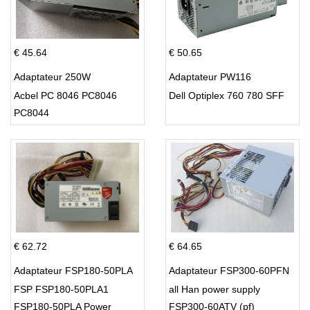
€ 45.64
€ 50.65
Adaptateur 250W
Adaptateur PW116
Acbel PC 8046 PC8046
Dell Optiplex 760 780 SFF
PC8044
€ 62.72
€ 64.65
Adaptateur FSP180-50PLA
Adaptateur FSP300-60PFN
FSP FSP180-50PLA1
all Han power supply
FSP180-50PLA Power
FSP300-60ATV (pf)