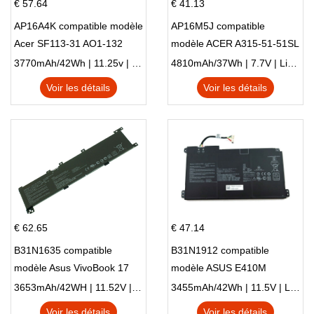
€ 57.64
€ 41.13
AP16A4K compatible modèle
AP16M5J compatible
Acer SF113-31 AO1-132
modèle ACER A315-51-51SL
NE132
N17Q1 SERIES
3770mAh/42Wh | 11.25v | Li-ion ...
4810mAh/37Wh | 7.7V | Li-ion ...
Voir les détails
Voir les détails
€ 62.65
€ 47.14
B31N1635 compatible
B31N1912 compatible
modèle Asus VivoBook 17
modèle ASUS E410M
X705NC X705UA X705UV
E410MA L410MA
3653mAh/42WH | 11.52V | Li-ion ...
3455mAh/42Wh | 11.5V | Li-ion ...
X705UN X705UD
Voir les détails
Voir les détails