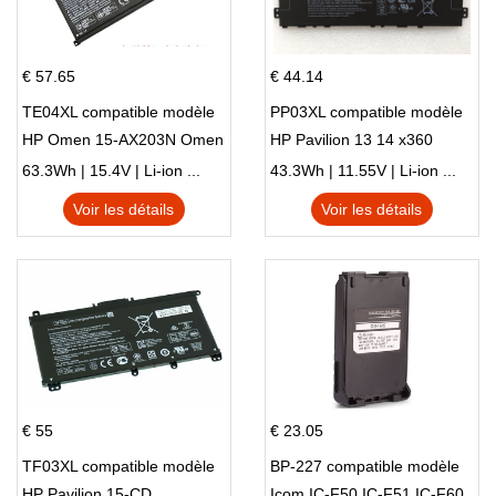
€ 57.65
€ 44.14
TE04XL compatible modèle
PP03XL compatible modèle
HP Omen 15-AX203N Omen
HP Pavilion 13 14 x360
15 Series Pavilion 15 Series
L83388-AC1 L83388-421
63.3Wh | 15.4V | Li-ion ...
43.3Wh | 11.55V | Li-ion ...
HSTNN-LB8S M01118-421
Voir les détails
Voir les détails
M01144-005 13-BB 14-DV
14-DK 15-EH HSTNN-DB9X
€ 55
€ 23.05
TF03XL compatible modèle
BP-227 compatible modèle
HP Pavilion 15-CD
Icom IC-F50 IC-F51 IC-F60