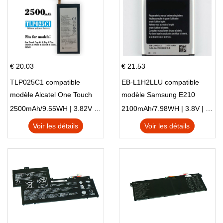
€ 20.03
€ 21.53
TLP025C1 compatible
EB-L1H2LLU compatible
modèle Alcatel One Touch
modèle Samsung E210
Pop 4 Plus OT-5056D
E210K i939
2500mAh/9.55WH | 3.82V | Li-ion ...
2100mAh/7.98WH | 3.8V | Li-ion ...
Voir les détails
Voir les détails