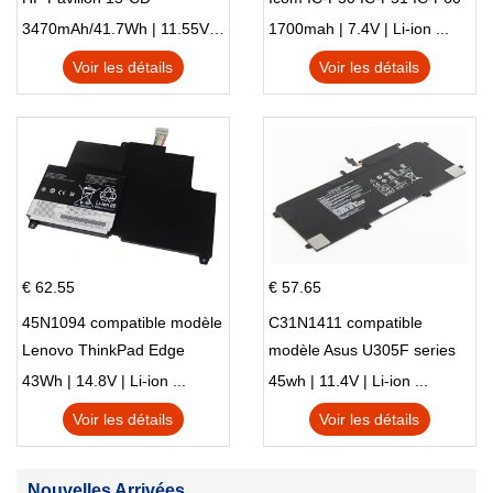
IC-F61 IC-M87
3470mAh/41.7Wh | 11.55V | Li-ion ...
1700mah | 7.4V | Li-ion ...
Voir les détails
Voir les détails
€ 62.55
€ 57.65
45N1094 compatible modèle
C31N1411 compatible
Lenovo ThinkPad Edge
modèle Asus U305F series
S230u Twist
43Wh | 14.8V | Li-ion ...
45wh | 11.4V | Li-ion ...
Voir les détails
Voir les détails
Nouvelles Arrivées