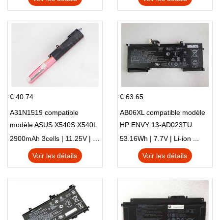
€ 40.74
€ 63.65
A31N1519 compatible
AB06XL compatible modèle
modèle ASUS X540S X540L
HP ENVY 13-AD023TU
X540LA-SI302 X540SA
HSTNN-DB8C 921438-855
2900mAh 3cells | 11.25V | Li-ion ...
53.16Wh | 7.7V | Li-ion ...
X540S
TPN-I128
Voir les détails
Voir les détails