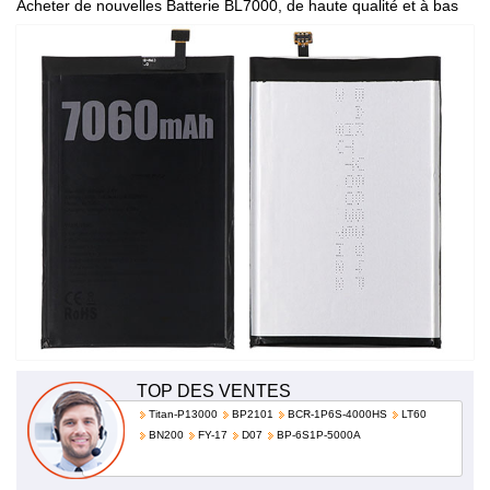
Acheter de nouvelles Batterie BL7000, de haute qualité et à bas
prix!
TOP DES VENTES
Titan-P13000
BP2101
BCR-1P6S-4000HS
LT60
BN200
FY-17
D07
BP-6S1P-5000A