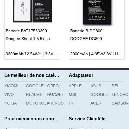
Batterie BAT17563300
Batterie B-DG800
Doogee Shoot 1 5.5inch
DOOGEE DG800
3300mAh/12.54WH | 3.8V | Li-ion ...
2000mAh | 4.35V/3.8V | Li-ion ...
Le meilleur de nos catégories
Adaptateur
XIAOMI
GOOGLE
OPPO
APPLE
ASUS
DELL
VIVO
REALME
HUAWEI
MSI
GOOGLE
LENOVO
NOKIA
MOTOROLA
MICROSOFT
HP
ACER
SAMSU
Pour mieux nous connaître
Service Clientèle