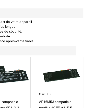
act de votre appareil.
lus longue.
es de sécurité.
abilité.
vice après-vente fiable.
€ 41.13
 compatible
AP16M5J compatible
Acer SF113-31
modèle ACER A315-51-