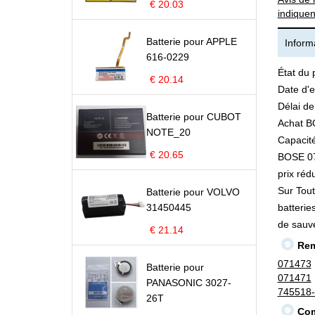
€ 20.03
indiquen
Batterie pour APPLE
Informa
616-0229
État du 
€ 20.14
Date d'e
Délai de
Batterie pour CUBOT
Achat B
NOTE_20
Capacité
€ 20.65
BOSE 071
prix rédu
Sur Tout
Batterie pour VOLVO
31450445
batterie
de sauv
€ 21.14
Rem
071473
Batterie pour
071471
PANASONIC 3027-
745518
26T
Com