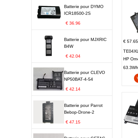
Batterie pour DYMO
ICR18500-2S
€ 36.96
Batterie pour MJXRIC
€ 57.65
B4W
TE04XL
€ 42.04
HP Om
Omen 15
63.3Wh |
Batterie pour CLEVO
Series
NP50BAT-4-54
€ 42.14
Batterie pour Parrot
Bebop-Drone-2
€ 47.15