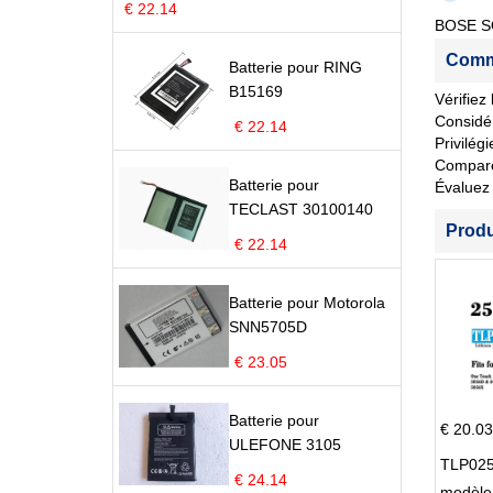
€ 22.14
BOSE S
Comme
Batterie pour RING
B15169
Vérifiez
Considér
€ 22.14
Privilég
Comparez 
Batterie pour
Évaluez 
TECLAST 30100140
Prod
€ 22.14
Batterie pour Motorola
SNN5705D
€ 23.05
Batterie pour
€ 20.03
ULEFONE 3105
TLP025
€ 24.14
modèle 