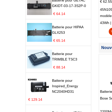
Batterie pour GETAC
€ 62.55
GKIDT-03-17-3S2P-0
45N109
€ 64.14
modèle
Edge S
43Wh | 1
Batterie pour HIPAA
GLX253
€ 65.14
Nouve
Batterie pour
TRIMBLE TSC3
€ 88.14
Batterie pour
Inspired_Energy
NC2040HD31
Batteri
Bose S
€ 129.14