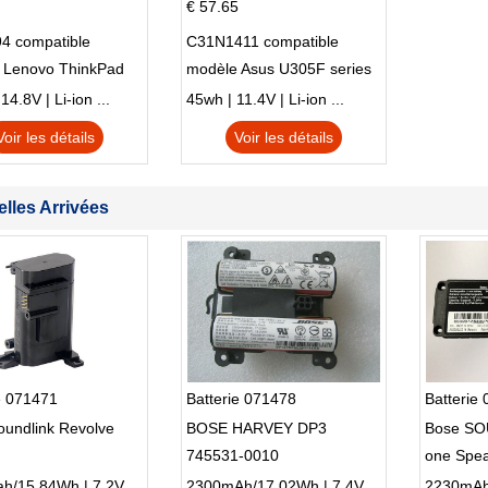
€ 57.65
4 compatible
C31N1411 compatible
 Lenovo ThinkPad
modèle Asus U305F series
230u Twist
4.8V | Li-ion ...
45wh | 11.4V | Li-ion ...
Voir les détails
Voir les détails
lles Arrivées
e 071471
Batterie 071478
Batterie
oundlink Revolve
BOSE HARVEY DP3
Bose SO
745531-0010
one Spe
2200Mah/15.84Wh | 7.2V | Li-ion ...
2300mAh/17.02Wh | 7.4V | Li-ion ...