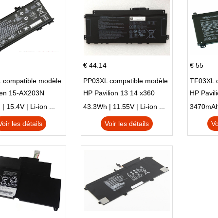
€ 44.14
€ 55
 compatible modèle
PP03XL compatible modèle
TF03XL 
en 15-AX203N
HP Pavilion 13 14 x360
HP Pavil
 Series Pavilion 15
L83388-AC1 L83388-421
 15.4V | Li-ion ...
43.3Wh | 11.55V | Li-ion ...
HSTNN-LB8S M01118-421
Voir les détails
Voir les détails
Vo
M01144-005 13-BB 14-DV
14-DK 15-EH HSTNN-DB9X