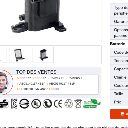
Type d
périphé
Garanti
Options
paieme
Batterie
Code de
Tensio
Capaci
TOP DES VENTES
Chimie
SSBS77
SSBS77
L24C4P71
L24M3P72
AEC5140117-4S1P
AEC5140117-4S1P
Couleu
CR18650F8M7-4S2P
BNX0
Taille
Prix
A
non-responsabilité : tous les produits de ce site sont des pièces de 