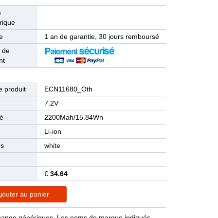
e
rique
e
1 an de garantie, 30 jours remboursé
 de
nt
 produit
ECN11680_Oth
n
7.2V
té
2200Mah/15.84Wh
Li-ion
rs
white
€
34.64
jouter au panier
rechange génériques. Les noms de marque indiqués