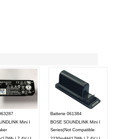
 063287
Batterie 061384
UNDLINK Mini I
BOSE SOUNDLINK Mini I
aker
Series(Not Compatible
063404)
2230mAh/17Wh | 7.4V | Li-ion ...
2230mAH/17Wh | 7.4V | Li-ion ...