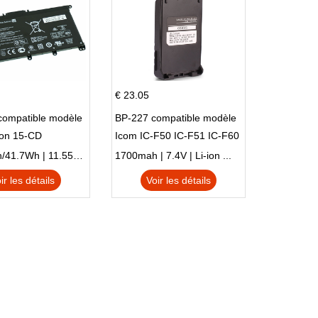
€ 23.05
compatible modèle
BP-227 compatible modèle
ion 15-CD
Icom IC-F50 IC-F51 IC-F60
IC-F61 IC-M87
3470mAh/41.7Wh | 11.55V | Li-ion ...
1700mah | 7.4V | Li-ion ...
ir les détails
Voir les détails