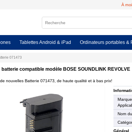
À moi
hones
Tablettes Android & iPad
Ordinateurs portables & 
tterie 071473
 batterie compatible modèle BOSE SOUNDLINK REVOLVE
de nouvelles Batterie 071473, de haute qualité et à bas prix!
Informati
Marqu
Applica
Nom du
Catégor
Général