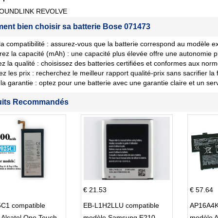
OUNDLINK REVOLVE
nt bien choisir sa batterie Bose 071473
 la compatibilité : assurez-vous que la batterie correspond au modèle ex
ez la capacité (mAh) : une capacité plus élevée offre une autonomie p
iez la qualité : choisissez des batteries certifiées et conformes aux norm
les prix : recherchez le meilleur rapport qualité-prix sans sacrifier la fi
la garantie : optez pour une batterie avec une garantie claire et un ser
uits Recommandés
€ 21.53
€ 57.64
C1 compatible
EB-L1H2LLU compatible
AP16A4K
Alcatel One Touch
modèle Samsung E210
modèle 