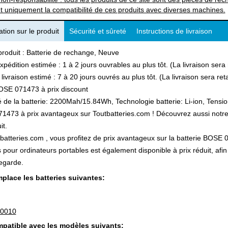
t uniquement la compatibilité de ces produits avec diverses machines.
tion sur le produit
Sécurité et sûreté
Instructions de livraison
produit : Batterie de rechange, Neuve
xpédition estimée : 1 à 2 jours ouvrables au plus tôt. (La livraison ser
 livraison estimé : 7 à 20 jours ouvrés au plus tôt. (La livraison sera r
OSE 071473 à prix discount
 de la batterie: 2200Mah/15.84Wh, Technologie batterie: Li-ion, Tension
473 à prix avantageux sur Toutbatteries.com ! Découvrez aussi notre l
it.
batteries.com , vous profitez de prix avantageux sur la batterie BOSE 0
s pour ordinateurs portables est également disponible à prix réduit, a
egarde.
place les batteries suivantes:
-0010
patible avec les modèles suivants: