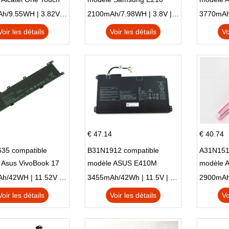
Plus OT-5056D
E210K i939
AO1-132
2500mAh/9.55WH | 3.82V | Li-ion ...
2100mAh/7.98WH | 3.8V | Li-ion ...
Voir les détails
Voir les détails
Vo
€ 47.14
€ 40.74
35 compatible
B31N1912 compatible
A31N151
 Asus VivoBook 17
modèle ASUS E410M
modèle 
C X705UA X705UV
E410MA L410MA
X540LA-
3653mAh/42WH | 11.52V | Li-ion ...
3455mAh/42Wh | 11.5V | Li-ion ...
N X705UD
X540S
Voir les détails
Voir les détails
Vo