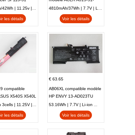
 NE132
51SL N17Q1 SERIES
3770mAh/42Wh | 11.25v | Li-ion ...
4810mAh/37Wh | 7.7V | Li-ion ...
ir les détails
Voir les détails
€ 63.65
9 compatible
AB06XL compatible modèle
ASUS X540S X540L
HP ENVY 13-AD023TU
SI302 X540SA
HSTNN-DB8C 921438-855
2900mAh 3cells | 11.25V | Li-ion ...
53.16Wh | 7.7V | Li-ion ...
TPN-I128
ir les détails
Voir les détails