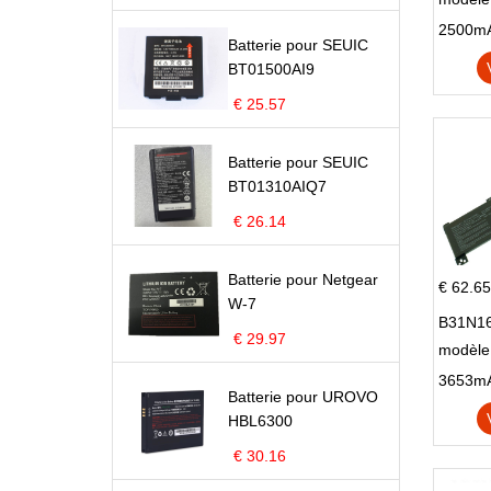
Pop 4 
Batterie pour SEUIC
BT01500AI9
€ 25.57
Batterie pour SEUIC
BT01310AIQ7
€ 26.14
Batterie pour Netgear
€ 62.65
W-7
B31N16
€ 29.97
modèle
X705N
Batterie pour UROVO
X705U
HBL6300
€ 30.16