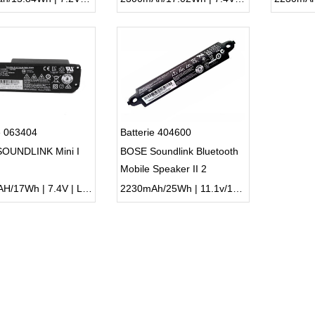
e 063404
Batterie 404600
OUNDLINK Mini I
BOSE Soundlink Bluetooth
Mobile Speaker II 2
SoundLink III 3
2230mAH/17Wh | 7.4V | Li-ion ...
2230mAh/25Wh | 11.1v/12.45v | Li-ion ...