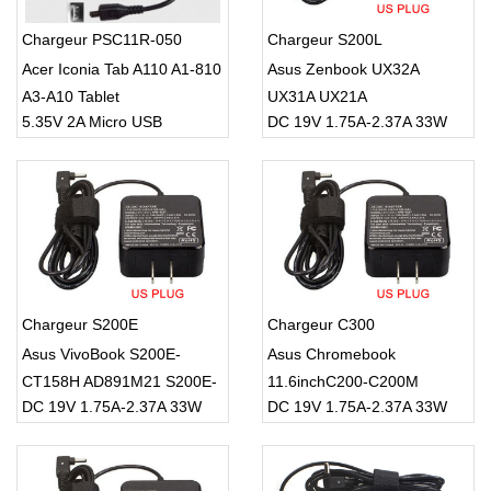
Chargeur PSC11R-050
Chargeur S200L
Acer Iconia Tab A110 A1-810
Asus Zenbook UX32A
A3-A10 Tablet
UX31A UX21A
5.35V 2A Micro USB
DC 19V 1.75A-2.37A 33W
Chargeur S200E
Chargeur C300
Asus VivoBook S200E-
Asus Chromebook
CT158H AD891M21 S200E-
11.6inchC200-C200M
DC 19V 1.75A-2.37A 33W
DC 19V 1.75A-2.37A 33W
CT216H S200E-CT157H
C200MA C200MA-DS01