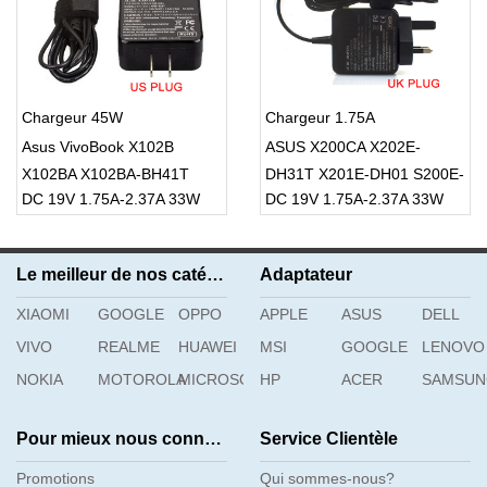
Chargeur 45W
Chargeur 1.75A
Asus VivoBook X102B
ASUS X200CA X202E-
X102BA X102BA-BH41T
DH31T X201E-DH01 S200E-
DC 19V 1.75A-2.37A 33W
DC 19V 1.75A-2.37A 33W
X200L X200LA
CT216H S200E X200T
Le meilleur de nos catégories
Adaptateur
XIAOMI
GOOGLE
OPPO
APPLE
ASUS
DELL
VIVO
REALME
HUAWEI
MSI
GOOGLE
LENOVO
NOKIA
MOTOROLA
MICROSOFT
HP
ACER
SAMSU
Pour mieux nous connaître
Service Clientèle
Promotions
Qui sommes-nous?