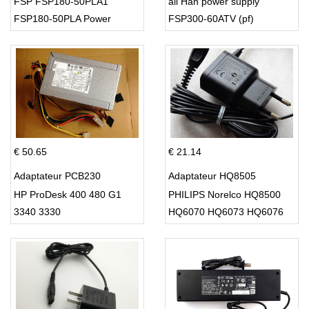
FSP FSP180-50PLA1
all Han power supply
FSP180-50PLA Power
FSP300-60ATV (pf)
Supply 220w
€ 50.65
€ 21.14
Adaptateur PCB230
Adaptateur HQ8505
HP ProDesk 400 480 G1
PHILIPS Norelco HQ8500
3340 3330
HQ6070 HQ6073 HQ6076
PT860 HQ8