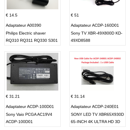
€ 14.5
€ 51
Adaptateur A00390
Adaptateur ACDP-160D01
Philips Electric shaver
Sony TV XBR-49X800D KD-
RQ310 RQ311 RQ330 S301
49XD8588
S512
€ 31.21
€ 31.14
Adaptateur ACDP-100D01
Adaptateur ACDP-240E01
Sony Vaio PCGA AC19V4
SONY LED TV XBR65X930D
ACDP-100D01
65-INCH 4K ULTRA HD 3D
SMART TV USB Cable