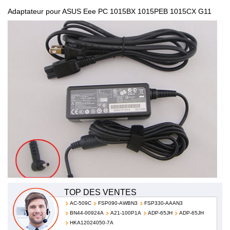
Adaptateur pour ASUS Eee PC 1015BX 1015PEB 1015CX G11
Power Pack 100-240v / 50-60hz AD820M0 AD6630 EXA1004EH
TOP DES VENTES
AC-509C
FSP090-AWBN3
FSP330-AAAN3
BN44-00924A
A21-100P1A
ADP-65JH
ADP-65JH
HKA12024050-7A