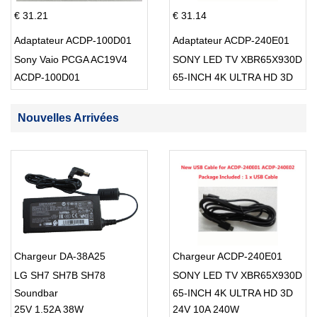
€ 31.21
€ 31.14
Adaptateur ACDP-100D01
Adaptateur ACDP-240E01
Sony Vaio PCGA AC19V4
SONY LED TV XBR65X930D
ACDP-100D01
65-INCH 4K ULTRA HD 3D
SMART TV USB Cable
Nouvelles Arrivées
Chargeur DA-38A25
Chargeur ACDP-240E01
LG SH7 SH7B SH78
SONY LED TV XBR65X930D
Soundbar
65-INCH 4K ULTRA HD 3D
25V 1.52A 38W
24V 10A 240W
SMART TV USB Cable