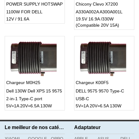
POWER SUPPLY HOTSWAP
Chicony Clevo X7200
1100W FOR DELL
A330A002A A300A001L
12V / 91.6A
19.5V 16.9A /330W
POWEREDGE SERVER
(Compatible 20V 15A)
R620 R520 R720 C7JTF
Y1MGX DC
Chargeur M0H25
Chargeur K00F5
Dell 130W Dell XPS 15 9575
DELL 9575 9570 Type-C
2-in-1 Type-C port
USB-C
5V=1A 20V=6.5A 130W
5V=1A 20V=6.5A 130W
Le meilleur de nos catégories
Adaptateur
XIAOMI
GOOGLE
OPPO
APPLE
ASUS
DELL