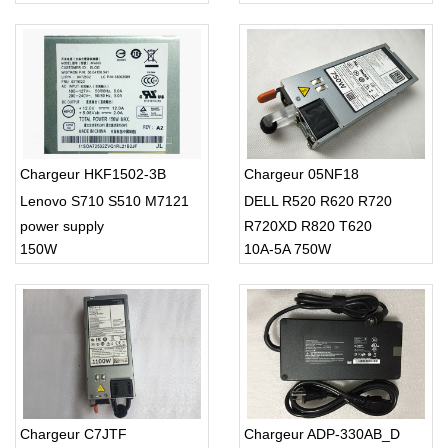
Chargeur HKF1502-3B
Chargeur 05NF18
Lenovo S710 S510 M7121
DELL R520 R620 R720
power supply
R720XD R820 T620
150W
10A-5A 750W
Chargeur C7JTF
Chargeur ADP-330AB_D