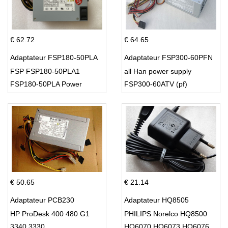
€ 62.72
€ 64.65
Adaptateur FSP180-50PLA
Adaptateur FSP300-60PFN
FSP FSP180-50PLA1
all Han power supply
FSP180-50PLA Power
FSP300-60ATV (pf)
Supply 220w
€ 50.65
€ 21.14
Adaptateur PCB230
Adaptateur HQ8505
HP ProDesk 400 480 G1
PHILIPS Norelco HQ8500
3340 3330
HQ6070 HQ6073 HQ6076