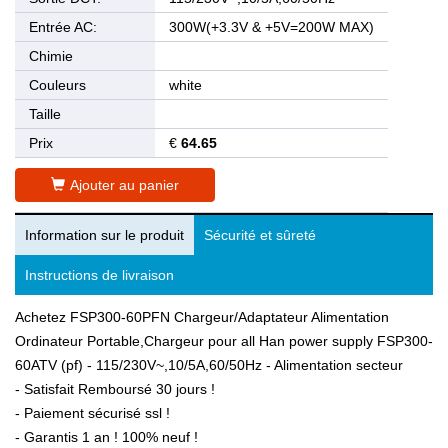
Entrée AC:
300W(+3.3V & +5V=200W MAX)
Chimie
Couleurs
white
Taille
Prix
€
64.65
Ajouter au panier
Information sur le produit
Sécurité et sûreté
Instructions de livraison
Achetez FSP300-60PFN Chargeur/Adaptateur Alimentation
Ordinateur Portable,Chargeur pour all Han power supply FSP300-
60ATV (pf) - 115/230V~,10/5A,60/50Hz - Alimentation secteur
- Satisfait Remboursé 30 jours !
- Paiement sécurisé ssl !
- Garantis 1 an ! 100% neuf !