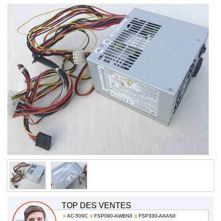
300W(+3.3V & +5V=200W MAX) FSP300-60PFN
TOP DES VENTES
AC-509C
FSP090-AWBN3
FSP330-AAAN3