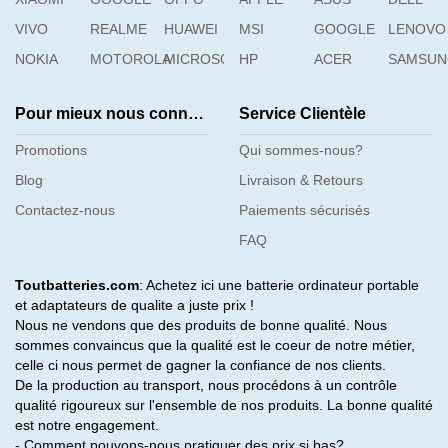
VIVO
REALME
HUAWEI
MSI
GOOGLE
LENOVO
NOKIA
MOTOROLA
MICROSOFT
HP
ACER
SAMSU
Pour mieux nous connaître
Service Clientèle
Promotions
Qui sommes-nous?
Blog
Livraison & Retours
Contactez-nous
Paiements sécurisés
FAQ
Toutbatteries.com
: Achetez ici une batterie ordinateur portable
et adaptateurs de qualite a juste prix !
Nous ne vendons que des produits de bonne qualité. Nous
sommes convaincus que la qualité est le coeur de notre métier,
celle ci nous permet de gagner la confiance de nos clients.
De la production au transport, nous procédons à un contrôle
qualité rigoureux sur l'ensemble de nos produits. La bonne qualité
est notre engagement.
- Comment pouvons-nous pratiquer des prix si bas?