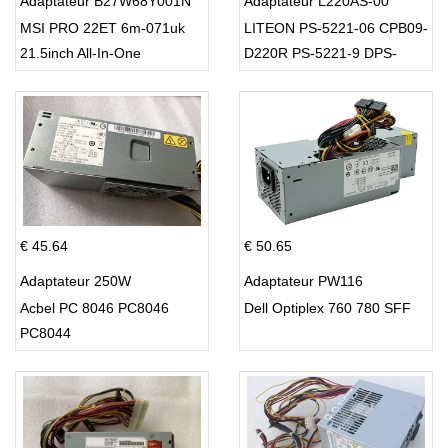
Adaptateur B27W68Y001N
Adaptateur L220AS-00
MSI PRO 22ET 6m-071uk
LITEON PS-5221-06 CPB09-
21.5inch All-In-One
D220R PS-5221-9 DPS-
220UB-A
€ 45.64
€ 50.65
Adaptateur 250W
Adaptateur PW116
Acbel PC 8046 PC8046
Dell Optiplex 760 780 SFF
PC8044