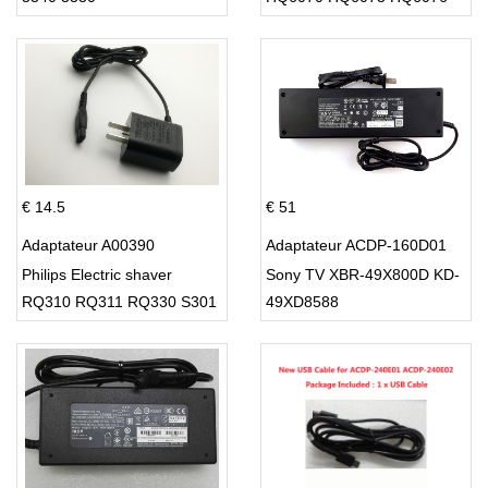
PT860 HQ8
€ 14.5
€ 51
Adaptateur A00390
Adaptateur ACDP-160D01
Philips Electric shaver
Sony TV XBR-49X800D KD-
RQ310 RQ311 RQ330 S301
49XD8588
S512