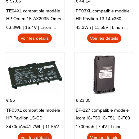
€ 57.65
€ 44.14
TE04XL compatible modèle
PP03XL compatible modèle
HP Omen 15-AX203N Omen
HP Pavilion 13 14 x360
15 Series Pavilion 15 Series
L83388-AC1 L83388-421
63.3Wh | 15.4V | Li-ion ...
43.3Wh | 11.55V | Li-ion ...
HSTNN-LB8S M01118-421
Voir les détails
Voir les détails
M01144-005 13-BB 14-DV
14-DK 15-EH HSTNN-DB9X
€ 55
€ 23.05
TF03XL compatible modèle
BP-227 compatible modèle
HP Pavilion 15-CD
Icom IC-F50 IC-F51 IC-F60
IC-F61 IC-M87
3470mAh/41.7Wh | 11.55V | Li-ion ...
1700mah | 7.4V | Li-ion ...
Voir les détails
Voir les détails