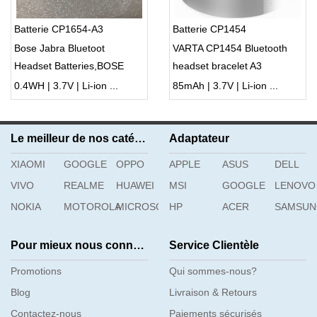
Batterie CP1654-A3
Batterie CP1454
Bose Jabra Bluetoot
VARTA CP1454 Bluetooth
Headset Batteries,BOSE
headset bracelet A3
SoundSport Wireless /
0.4WH | 3.7V | Li-ion ...
85mAh | 3.7V | Li-ion ...
SoundSport Pulse Batteries
Le meilleur de nos catégories
Adaptateur
XIAOMI
GOOGLE
OPPO
APPLE
ASUS
DELL
VIVO
REALME
HUAWEI
MSI
GOOGLE
LENOVO
NOKIA
MOTOROLA
MICROSOFT
HP
ACER
SAMSU
Pour mieux nous connaître
Service Clientèle
Promotions
Qui sommes-nous?
Blog
Livraison & Retours
Contactez-nous
Paiements sécurisés