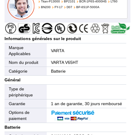
Titan-P13000
BP2101
BCR-1P6S-4000HS
LT60
BN200
FY-17
D07
BP-6S1P-5000A
Informations générales sur le produit
Marque
VARTA
Applicables
Nom du produit
VARTA V65HT
Catégorie
Batterie
Général
Type de
périphérique
Garantie
1 an de garantie, 30 jours remboursé
Options de
paiement
Batterie