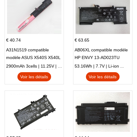
€ 40.74
€ 63.65
A31N1519 compatible
AB06XL compatible modèle
modèle ASUS X540S X540L
HP ENVY 13-AD023TU
X540LA-SI302 X540SA
HSTNN-DB8C 921438-855
2900mAh 3cells | 11.25V | Li-ion ...
53.16Wh | 7.7V | Li-ion ...
X540S
TPN-I128
Voir les détails
Voir les détails