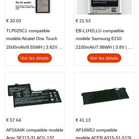
€ 20.03
€ 21.53
TLP025C1 compatible
EB-L1H2LLU compatible
modèle Alcatel One Touch
modèle Samsung E210
Pop 4 Plus OT-5056D
E210K i939
2500mAh/9.55WH | 3.82V | Li-ion ...
2100mAh/7.98WH | 3.8V | Li-ion ...
Voir les détails
Voir les détails
€ 57.64
€ 41.13
AP16A4K compatible modèle
AP16M5J compatible
Acer SF113-31 AO1-132
modèle ACER A315-51-51SL