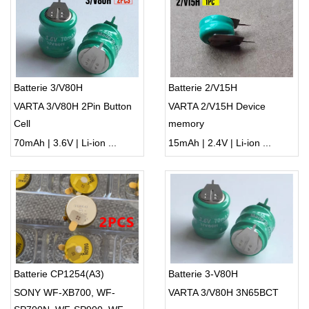
Batterie 3/V80H
Batterie 2/V15H
VARTA 3/V80H 2Pin Button
VARTA 2/V15H Device
Cell
memory
70mAh | 3.6V | Li-ion ...
15mAh | 2.4V | Li-ion ...
Batterie CP1254(A3)
Batterie 3-V80H
SONY WF-XB700, WF-
VARTA 3/V80H 3N65BCT