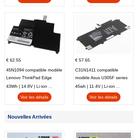
€ 62.55
€ 57.65
45N1094 compatible modèle
C31N1411 compatible
Lenovo ThinkPad Edge
modèle Asus U305F series
S230u Twist
43Wh | 14.8V | Li-ion ...
45wh | 11.4V | Li-ion ...
Voir les détails
Voir les détails
Nouvelles Arrivées