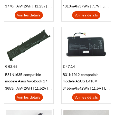
NE132
N17Q1 SERIES
3770mAh/42Wh | 11.25v | Li-ion ...
4810mAh/37Wh | 7.7V | Li-ion ...
Voir les détails
Voir les détails
€ 62.65
€ 47.14
B31N1635 compatible
B31N1912 compatible
modèle Asus VivoBook 17
modèle ASUS E410M
X705NC X705UA X705UV
E410MA L410MA
3653mAh/42WH | 11.52V | Li-ion ...
3455mAh/42Wh | 11.5V | Li-ion ...
X705UN X705UD
Voir les détails
Voir les détails