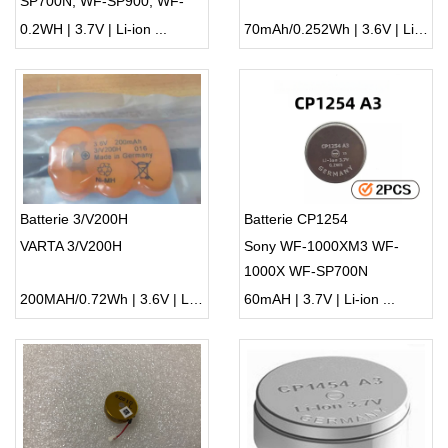
SP700N, WF-SP900, WF-
1000XM3(2PCS)
0.2WH | 3.7V | Li-ion ...
70mAh/0.252Wh | 3.6V | Li-ion ...
Batterie 3/V200H
Batterie CP1254
VARTA 3/V200H
Sony WF-1000XM3 WF-
1000X WF-SP700N
Headphones, Sony WF-
200MAH/0.72Wh | 3.6V | Li-ion ...
60mAH | 3.7V | Li-ion ...
1000XM3 WF-1000X WF-
SP700N Headphones, Sony
Samsung Powerbeats