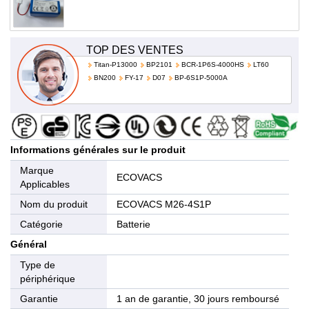
TOP DES VENTES
Titan-P13000
BP2101
BCR-1P6S-4000HS
LT60
BN200
FY-17
D07
BP-6S1P-5000A
Informations générales sur le produit
Marque
ECOVACS
Applicables
Nom du produit
ECOVACS M26-4S1P
Catégorie
Batterie
Général
Type de
périphérique
Garantie
1 an de garantie, 30 jours remboursé