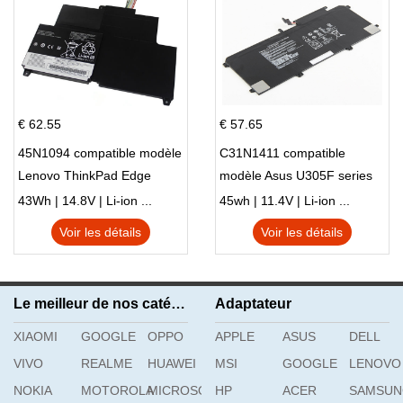
€ 62.55
€ 57.65
45N1094 compatible modèle
C31N1411 compatible
Lenovo ThinkPad Edge
modèle Asus U305F series
S230u Twist
43Wh | 14.8V | Li-ion ...
45wh | 11.4V | Li-ion ...
Voir les détails
Voir les détails
Le meilleur de nos catégories
Adaptateur
XIAOMI
GOOGLE
OPPO
APPLE
ASUS
DELL
VIVO
REALME
HUAWEI
MSI
GOOGLE
LENOVO
NOKIA
MOTOROLA
MICROSOFT
HP
ACER
SAMSU