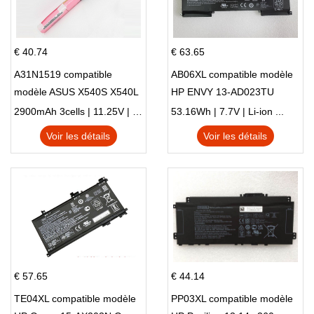
€ 40.74
€ 63.65
A31N1519 compatible
AB06XL compatible modèle
modèle ASUS X540S X540L
HP ENVY 13-AD023TU
X540LA-SI302 X540SA
HSTNN-DB8C 921438-855
2900mAh 3cells | 11.25V | Li-ion ...
53.16Wh | 7.7V | Li-ion ...
X540S
TPN-I128
Voir les détails
Voir les détails
€ 57.65
€ 44.14
TE04XL compatible modèle
PP03XL compatible modèle