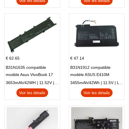
Voir les détails
Voir les détails
€ 62.65
€ 47.14
B31N1635 compatible
B31N1912 compatible
modèle Asus VivoBook 17
modèle ASUS E410M
X705NC X705UA X705UV
E410MA L410MA
3653mAh/42WH | 11.52V | Li-ion ...
3455mAh/42Wh | 11.5V | Li-ion ...
X705UN X705UD
Voir les détails
Voir les détails