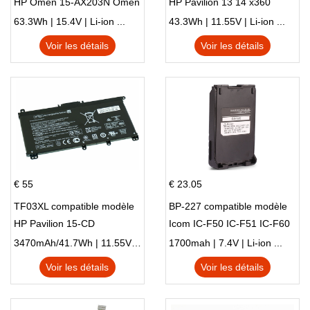
HP Omen 15-AX203N Omen
HP Pavilion 13 14 x360
15 Series Pavilion 15 Series
L83388-AC1 L83388-421
63.3Wh | 15.4V | Li-ion ...
43.3Wh | 11.55V | Li-ion ...
HSTNN-LB8S M01118-421
Voir les détails
Voir les détails
M01144-005 13-BB 14-DV
14-DK 15-EH HSTNN-DB9X
€ 55
€ 23.05
TF03XL compatible modèle
BP-227 compatible modèle
HP Pavilion 15-CD
Icom IC-F50 IC-F51 IC-F60
IC-F61 IC-M87
3470mAh/41.7Wh | 11.55V | Li-ion ...
1700mah | 7.4V | Li-ion ...
Voir les détails
Voir les détails