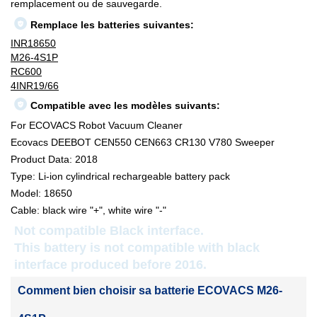
remplacement ou de sauvegarde.
Remplace les batteries suivantes:
INR18650
M26-4S1P
RC600
4INR19/66
Compatible avec les modèles suivants:
For ECOVACS Robot Vacuum Cleaner
Ecovacs DEEBOT CEN550 CEN663 CR130 V780 Sweeper
Product Data: 2018
Type: Li-ion cylindrical rechargeable battery pack
Model: 18650
Cable: black wire "+", white wire "-"
Not compatible Black interface.
This battery is not compatible with black
interface produced before 2016.
Comment bien choisir sa batterie ECOVACS M26-