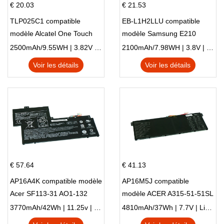
€ 20.03
€ 21.53
TLP025C1 compatible
EB-L1H2LLU compatible
modèle Alcatel One Touch
modèle Samsung E210
Pop 4 Plus OT-5056D
E210K i939
2500mAh/9.55WH | 3.82V | Li-ion ...
2100mAh/7.98WH | 3.8V | Li-ion ...
Voir les détails
Voir les détails
€ 57.64
€ 41.13
AP16A4K compatible modèle
AP16M5J compatible
Acer SF113-31 AO1-132
modèle ACER A315-51-51SL
NE132
N17Q1 SERIES
3770mAh/42Wh | 11.25v | Li-ion ...
4810mAh/37Wh | 7.7V | Li-ion ...