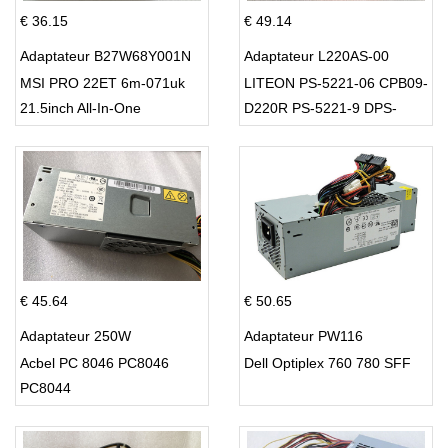
€ 36.15
€ 49.14
Adaptateur B27W68Y001N
Adaptateur L220AS-00
MSI PRO 22ET 6m-071uk
LITEON PS-5221-06 CPB09-
21.5inch All-In-One
D220R PS-5221-9 DPS-
220UB-A
€ 45.64
€ 50.65
Adaptateur 250W
Adaptateur PW116
Acbel PC 8046 PC8046
Dell Optiplex 760 780 SFF
PC8044