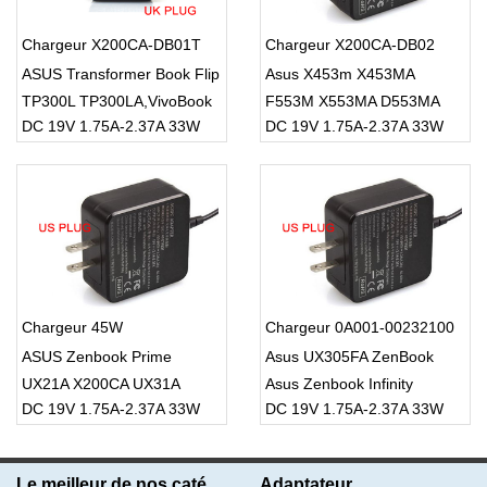
Chargeur X200CA-DB01T
Chargeur X200CA-DB02
ASUS Transformer Book Flip
Asus X453m X453MA
TP300L TP300LA,VivoBook
F553M X553MA D553MA
DC 19V 1.75A-2.37A 33W
DC 19V 1.75A-2.37A 33W
X200CA
15.6
Chargeur 45W
Chargeur 0A001-00232100
ASUS Zenbook Prime
Asus UX305FA ZenBook
UX21A X200CA UX31A
Asus Zenbook Infinity
DC 19V 1.75A-2.37A 33W
DC 19V 1.75A-2.37A 33W
BX21A UX32A
UX303LA Charger
Le meilleur de nos catégories
Adaptateur