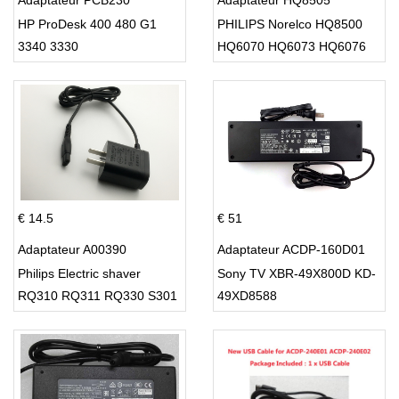
Adaptateur PCB230
Adaptateur HQ8505
HP ProDesk 400 480 G1
PHILIPS Norelco HQ8500
3340 3330
HQ6070 HQ6073 HQ6076
PT860 HQ8
€ 14.5
€ 51
Adaptateur A00390
Adaptateur ACDP-160D01
Philips Electric shaver
Sony TV XBR-49X800D KD-
RQ310 RQ311 RQ330 S301
49XD8588
S512