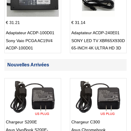
€ 31.21
€ 31.14
Adaptateur ACDP-100D01
Adaptateur ACDP-240E01
Sony Vaio PCGA AC19V4
SONY LED TV XBR65X930D
ACDP-100D01
65-INCH 4K ULTRA HD 3D
SMART TV USB Cable
Nouvelles Arrivées
Chargeur S200E
Chargeur C300
Asus VivoBook S200E-
Asus Chromebook