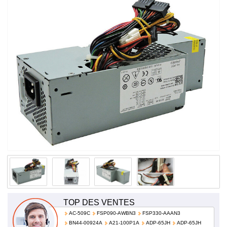
Supply 100 - 240V RM112 WU136 PW116 G185T
TOP DES VENTES
AC-509C
FSP090-AWBN3
FSP330-AAAN3
BN44-00924A
A21-100P1A
ADP-65JH
ADP-65JH