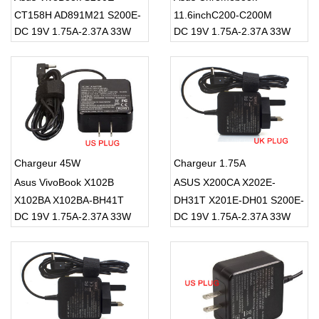
CT158H AD891M21 S200E-
11.6inchC200-C200M
DC 19V 1.75A-2.37A 33W
DC 19V 1.75A-2.37A 33W
CT216H S200E-CT157H
C200MA C200MA-DS01
Chargeur 45W
Chargeur 1.75A
Asus VivoBook X102B
ASUS X200CA X202E-
X102BA X102BA-BH41T
DH31T X201E-DH01 S200E-
DC 19V 1.75A-2.37A 33W
DC 19V 1.75A-2.37A 33W
X200L X200LA
CT216H S200E X200T