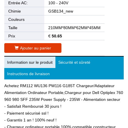
Entrée AC:
100 - 240V
Chimie
GSB134_new
Couleurs
Taille
210MM*80MM*62MM*45MM
Prix
€
50.65
Ajouter au panier
Information sur le produit
Sécurité et sûreté
Instructions de livraison
Achetez RM112 WU136 PW116 G185T Chargeur/Adaptateur
Alimentation Ordinateur Portable,Chargeur pour Dell Optiplex 760
960 980 SFF 235W Power Supply - 235W - Alimentation secteur
- Satisfait Remboursé 30 jours !
- Paiement sécurisé ssl !
- Garantis 1 an ! 100% neuf !
- Chargeur ordinateur portable 100% compatible constructeur.