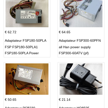
€ 62.72
€ 64.65
Adaptateur FSP180-50PLA
Adaptateur FSP300-60PFN
FSP FSP180-50PLA1
all Han power supply
FSP180-50PLA Power
FSP300-60ATV (pf)
Supply 220w
€ 50.65
€ 21.14