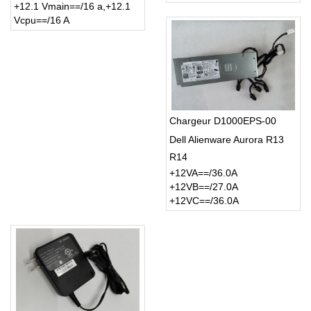
+12.1 Vmain==/16 a,+12.1
Vcpu==/16 A
Chargeur D1000EPS-00
Dell Alienware Aurora R13
R14
+12VA==/36.0A
+12VB==/27.0A
+12VC==/36.0A