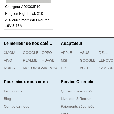
Chargeur AD2003F10
Netgear Nighthawk X10
AD7200 Smart WiFi Router
19V 3.16A
R9000
Le meilleur de nos catégories
Adaptateur
XIAOMI
GOOGLE
OPPO
APPLE
ASUS
DELL
VIVO
REALME
HUAWEI
MSI
GOOGLE
LENOVO
NOKIA
MOTOROLA
MICROSOFT
HP
ACER
SAMSU
Pour mieux nous connaître
Service Clientèle
Promotions
Qui sommes-nous?
Blog
Livraison & Retours
Contactez-nous
Paiements sécurisés