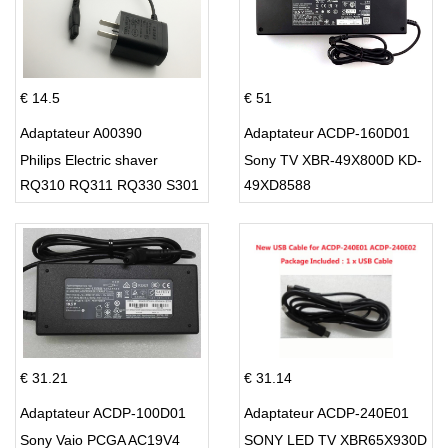
€ 14.5
€ 51
Adaptateur A00390
Adaptateur ACDP-160D01
Philips Electric shaver
Sony TV XBR-49X800D KD-
RQ310 RQ311 RQ330 S301
49XD8588
S512
€ 31.21
€ 31.14
Adaptateur ACDP-100D01
Adaptateur ACDP-240E01
Sony Vaio PCGA AC19V4
SONY LED TV XBR65X930D