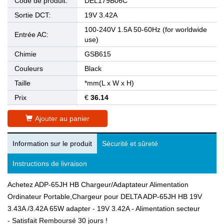
Code de produit:
DEL179B06C
Sortie DCT:
19V 3.42A
100-240V 1.5A 50-60Hz (for worldwide
Entrée AC:
use)
Chimie
GSB615
Couleurs
Black
Taille
*mm(L x W x H)
Prix
€
36.14
Ajouter au panier
Information sur le produit
Sécurité et sûreté
Instructions de livraison
Achetez ADP-65JH HB Chargeur/Adaptateur Alimentation
Ordinateur Portable,Chargeur pour DELTA ADP-65JH HB 19V
3.43A /3.42A 65W adapter - 19V 3.42A - Alimentation secteur
- Satisfait Remboursé 30 jours !