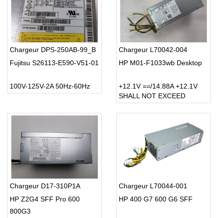
Chargeur DPS-250AB-99_B
Chargeur L70042-004
Fujitsu S26113-E590-V51-01
HP M01-F1033wb Desktop
100V-125V-2A 50Hz-60Hz
+12.1V ==/14.88A +12.1V
SHALL NOT EXCEED
Chargeur D17-310P1A
Chargeur L70044-001
HP Z2G4 SFF Pro 600
HP 400 G7 600 G6 SFF
800G3