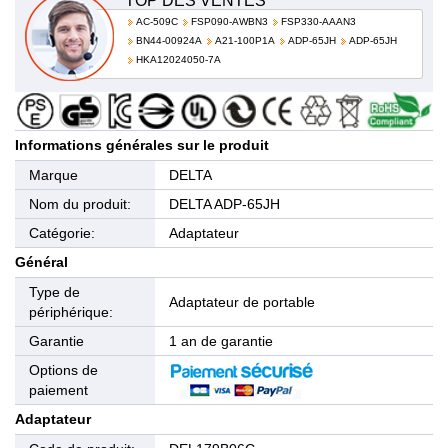
TOP DES VENTES
AC-509C
FSP090-AWBN3
FSP330-AAAN3
BN44-00924A
A21-100P1A
ADP-65JH
ADP-65JH
HKA12024050-7A
Informations générales sur le produit
Marque
DELTA
Nom du produit:
DELTA ADP-65JH
Catégorie:
Adaptateur
Général
Type de
Adaptateur de portable
périphérique:
Garantie
1 an de garantie
Options de
paiement
Adaptateur