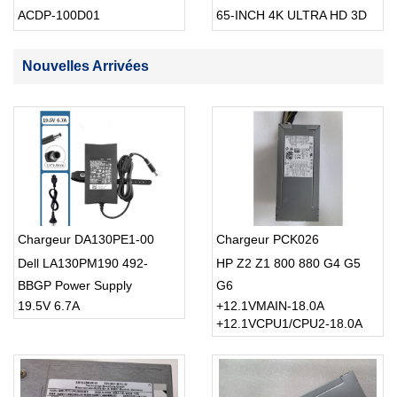
ACDP-100D01
65-INCH 4K ULTRA HD 3D
SMART TV USB Cable
Nouvelles Arrivées
Chargeur DA130PE1-00
Chargeur PCK026
Dell LA130PM190 492-
HP Z2 Z1 800 880 G4 G5
BBGP Power Supply
G6
19.5V 6.7A
+12.1VMAIN-18.0A
Charger
+12.1VCPU1/CPU2-18.0A