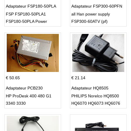
Adaptateur FSP180-50PLA
Adaptateur FSP300-60PFN
FSP FSP180-50PLA1
all Han power supply
FSP180-50PLA Power
FSP300-60ATV (pf)
Supply 220w
€ 50.65
€ 21.14
Adaptateur PCB230
Adaptateur HQ8505
HP ProDesk 400 480 G1
PHILIPS Norelco HQ8500
3340 3330
HQ6070 HQ6073 HQ6076
PT860 HQ8