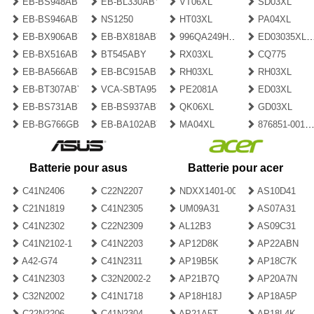
EB-BS948ABY
EB-BL330ABY
VT06XL
SD03XL
EB-BS946ABY
NS1250
HT03XL
PA04XL
EB-BX906ABY
EB-BX818ABY
996QA249H
ED03035XL
EB-BX516ABY
BT545ABY
RX03XL
CQ775
EB-BA566ABY
EB-BC915ABE
RH03XL
RH03XL
EB-BT307ABY
VCA-SBTA95
PE2081A
ED03XL
EB-BS731ABY
EB-BS937ABY
QK06XL
GD03XL
EB-BG766GBY
EB-BA102ABY
MA04XL
876851-001
Batterie pour asus
Batterie pour acer
C41N2406
C22N2207
NDXX1401-00-01-3S1P-0
AS10D41
C21N1819
C41N2305
UM09A31
AS07A31
C41N2302
C22N2309
AL12B3
AS09C31
C41N2102-1
C41N2203
AP12D8K
AP22ABN
A42-G74
C41N2311
AP19B5K
AP18C7K
C41N2303
C32N2002-2
AP21B7Q
AP20A7N
C32N2002
C41N1718
AP18H18J
AP18A5P
C22N2206
C41N2304
AP21A5T
AP18L4K