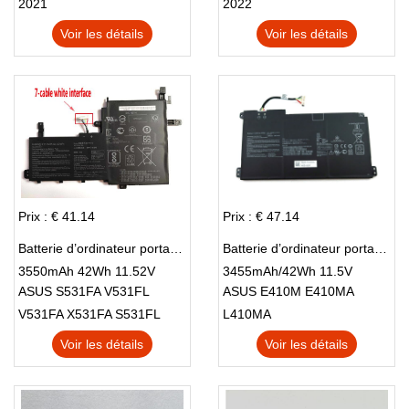
2021
2022
Voir les détails
Voir les détails
Prix : € 41.14
Prix : € 47.14
Batterie d’ordinateur portable ASUS B31N1842
Batterie d’ordinateur portable ASUS B31N1912
3550mAh 42Wh 11.52V
3455mAh/42Wh 11.5V
ASUS S531FA V531FL
ASUS E410M E410MA
V531FA X531FA S531FL
L410MA
Voir les détails
Voir les détails