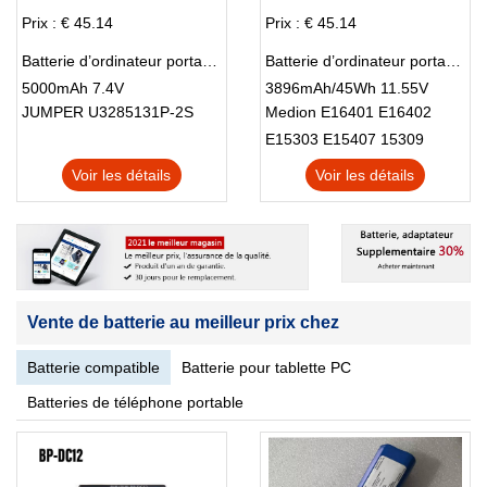
Prix : € 45.14
Prix : € 45.14
Batterie d’ordinateur portable JUMPER UTL-4776127-2S
Batterie d’ordinateur portable MEDION 456484-3S
5000mAh 7.4V
3896mAh/45Wh 11.55V
JUMPER U3285131P-2S
Medion E16401 E16402
E15303 E15407 15309
Voir les détails
Voir les détails
Vente de batterie au meilleur prix chez
Batterie compatible
Batterie pour tablette PC
Batteries de téléphone portable