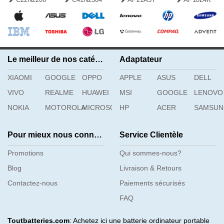
Le meilleur de nos catégories
Adaptateur
XIAOMI
GOOGLE
OPPO
APPLE
ASUS
DELL
VIVO
REALME
HUAWEI
MSI
GOOGLE
LENOVO
NOKIA
MOTOROLA
MICROSOFT
HP
ACER
SAMSU
Pour mieux nous connaître
Service Clientèle
Promotions
Qui sommes-nous?
Blog
Livraison & Retours
Contactez-nous
Paiements sécurisés
FAQ
Toutbatteries.com
: Achetez ici une batterie ordinateur portable