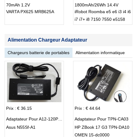
70mAh 1.2V
1800mAh/26Wh 14.4V
VARTA PX625 MRB625A
iRobot Roomba e5 e6 i3 i4 i6
i7 i7+ i8 7150 7550 e5158
e6198
Alimentation Chargeur Adaptateur
Chargeurs batterie de portables
Alimentation informatique
Prix : € 36.15
Prix : € 44.64
Adaptateur Pour A12-120P1A
Adaptateur Pour TPN-CA03
Asus N55Sf-A1
HP ZBook 17 G3 TPN-DA10
OMEN 15-dc0000