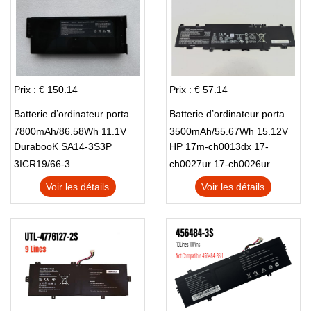
Prix : € 150.14
Prix : € 57.14
Batterie d’ordinateur portable DURABOOK SA14-3S3P
Batterie d’ordinateur portable HP TI04XL
7800mAh/86.58Wh 11.1V
3500mAh/55.67Wh 15.12V
DurabooK SA14-3S3P
HP 17m-ch0013dx 17-
3ICR19/66-3
ch0027ur 17-ch0026ur
Voir les détails
Voir les détails