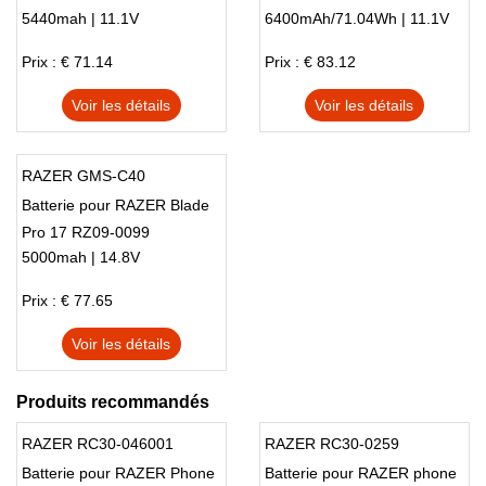
5440mah | 11.1V
6400mAh/71.04Wh | 11.1V
RZ09 14" Series
Prix : € 71.14
Prix : € 83.12
Voir les détails
Voir les détails
RAZER GMS-C40
Batterie pour RAZER Blade
Pro 17 RZ09-0099
5000mah | 14.8V
Prix : € 77.65
Voir les détails
Produits recommandés
RAZER RC30-046001
RAZER RC30-0259
Batterie pour RAZER Phone
Batterie pour RAZER phone