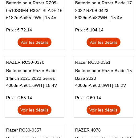
Batterie pour Razer RZ09-
Batterie pour Razer Blade 17
0510SGM4-R3G1 BLADE 16
2022 RZ09-0423
6182mAh/95.2Wh | 15.4V
5329mAh/82WH | 15.4V
2023 GEFORCE RTX 4070
Prix : € 72.14
Prix : € 104.14
Voir les détails
Voir les détails
RAZER RC30-0370
Razer RC30-0351
Batterie pour Razer Blade
Batterie pour Razer Blade 15
14inch 2021 2022 Series
Base 2020
4003mAh/61.6WH | 15.4V
4000mAh/60.8WH | 15.2V
Prix : € 55.14
Prix : € 60.14
Voir les détails
Voir les détails
Razer RC30-0357
RAZER 4078