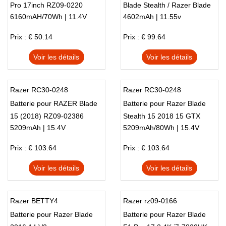
Pro 17inch RZ09-0220
Blade Stealth / Razer Blade
6160mAH/70Wh | 11.4V
4602mAh | 11.55v
RC30-0220 Laptop
Stealth 13
Prix : € 50.14
Prix : € 99.64
Voir les détails
Voir les détails
Razer RC30-0248
Razer RC30-0248
Batterie pour RAZER Blade
Batterie pour Razer Blade
15 (2018) RZ09-02386
Stealth 15 2018 15 GTX
5209mAh | 15.4V
5209mAh/80Wh | 15.4V
1060 LINGREN 15
Prix : € 103.64
Prix : € 103.64
Voir les détails
Voir les détails
Razer BETTY4
Razer rz09-0166
Batterie pour Razer Blade
Batterie pour Razer Blade