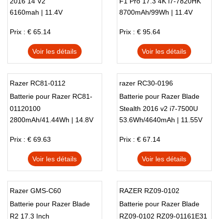
2016 14 V2
F1 Pro 17.3 4K i7-7820HK
6160mah | 11.4V
8700mAh/99Wh | 11.4V
Prix : € 65.14
Prix : € 95.64
Voir les détails
Voir les détails
Razer RC81-0112
razer RC30-0196
Batterie pour Razer RC81-
Batterie pour Razer Blade
01120100
Stealth 2016 v2 i7-7500U
2800mAh/41.44Wh | 14.8V
53.6Wh/4640mAh | 11.55V
3ICP4/92/80
Prix : € 69.63
Prix : € 67.14
Voir les détails
Voir les détails
Razer GMS-C60
RAZER RZ09-0102
Batterie pour Razer Blade
Batterie pour Razer Blade
R2 17.3 Inch
RZ09-0102 RZ09-01161E31