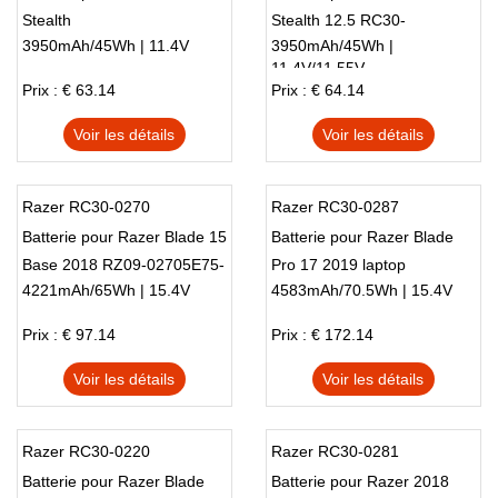
Stealth
Stealth 12.5 RC30-
3950mAh/45Wh | 11.4V
3950mAh/45Wh |
01962E53 RZ09-01682E24
11.4V/11.55V
Prix : € 63.14
Prix : € 64.14
Voir les détails
Voir les détails
Razer RC30-0270
Razer RC30-0287
Batterie pour Razer Blade 15
Batterie pour Razer Blade
Base 2018 RZ09-02705E75-
Pro 17 2019 laptop
4221mAh/65Wh | 15.4V
4583mAh/70.5Wh | 15.4V
R3U1
Prix : € 97.14
Prix : € 172.14
Voir les détails
Voir les détails
Razer RC30-0220
Razer RC30-0281
Batterie pour Razer Blade
Batterie pour Razer 2018