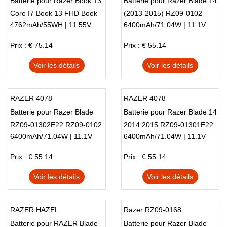
Batterie pour Razer Book 13
Batterie pour Razer Blade 14
Core I7 Book 13 FHD Book
(2013-2015) RZ09-0102
4762mAh/55WH | 11.55V
6400mAh/71.04W | 11.1V
13 UHD Touch 2020
RZ09-0130 laptop
Prix : € 75.14
Prix : € 55.14
Voir les détails
Voir les détails
RAZER 4078
RAZER 4078
Batterie pour Razer Blade
Batterie pour Razer Blade 14
RZ09-01302E22 RZ09-0102
2014 2015 RZ09-01301E22
6400mAh/71.04W | 11.1V
6400mAh/71.04W | 11.1V
RZ09-01161 RZ09-
RZ09-01161E31
01301E41
Prix : € 55.14
Prix : € 55.14
Voir les détails
Voir les détails
RAZER HAZEL
Razer RZ09-0168
Batterie pour RAZER Blade
Batterie pour Razer Blade