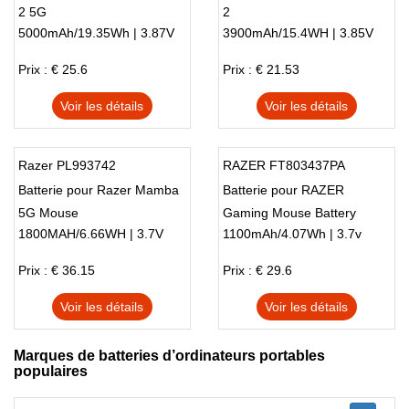
2 5G
2
5000mAh/19.35Wh | 3.87V
3900mAh/15.4WH | 3.85V
Prix : € 25.6
Prix : € 21.53
Voir les détails
Voir les détails
Razer PL993742
RAZER FT803437PA
Batterie pour Razer Mamba
Batterie pour RAZER
5G Mouse
Gaming Mouse Battery
1800MAH/6.66WH | 3.7V
1100mAh/4.07Wh | 3.7v
FT803437PA LP083442A
RZ30-00120300-0000
Prix : € 36.15
Prix : € 29.6
Voir les détails
Voir les détails
Marques de batteries d’ordinateurs portables
populaires