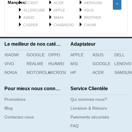
Marques:
ACCENT
ACER
AIERXUAN
+
ALLDOCUBE
APPLE
ASUS
AXIOO
BMAX
BROTHER
CASPER
CHABADOO
CHUWI
CLEVO
DELL
DERE
DYNABOOK
F_PLUS
FEILUN
Le meilleur de nos catégories
Adaptateur
FUJISTU
FUJITSU
GATEWAY
XIAOMI
GETAC
GOOGLE
OPPO
GFL
APPLE
GIGABYTE
ASUS
DELL
H3C
HAIER
HASEE
VIVO
REALME
HUAWEI
MSI
GOOGLE
LENOVO
HIPAA
HONOR
HP
NOKIA
MOTOROLA
MICROSOFT
HP
ACER
SAMSU
Pour mieux nous connaître
Service Clientèle
Promotions
Qui sommes-nous?
Blog
Livraison & Retours
Contactez-nous
Paiements sécurisés
FAQ