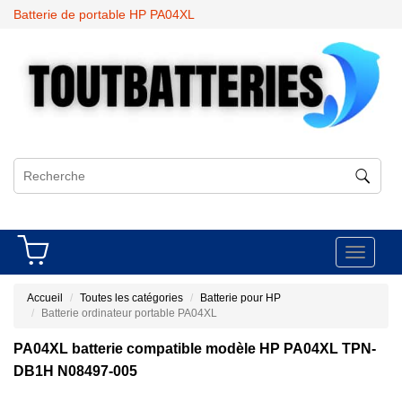
Batterie de portable HP PA04XL
Toggle
navigati
Accueil
Toutes les catégories
Batterie pour HP
Batterie ordinateur portable PA04XL
PA04XL batterie compatible modèle HP PA04XL TPN-
DB1H N08497-005