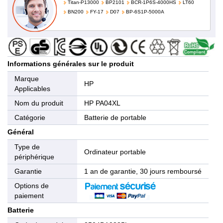
Titan-P13000
BP2101
BCR-1P6S-4000HS
LT60
BN200
FY-17
D07
BP-6S1P-5000A
Informations générales sur le produit
Marque
HP
Applicables
Nom du produit
HP PA04XL
Catégorie
Batterie de portable
Général
Type de
Ordinateur portable
périphérique
Garantie
1 an de garantie, 30 jours remboursé
Options de
paiement
Batterie