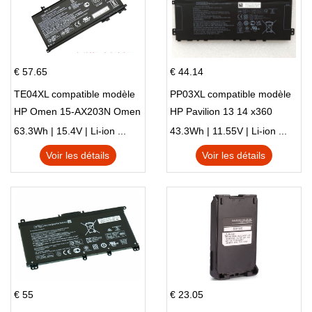
€ 57.65
€ 44.14
TE04XL compatible modèle
PP03XL compatible modèle
HP Omen 15-AX203N Omen
HP Pavilion 13 14 x360
15 Series Pavilion 15 Series
L83388-AC1 L83388-421
63.3Wh | 15.4V | Li-ion ...
43.3Wh | 11.55V | Li-ion ...
HSTNN-LB8S M01118-421
Voir les détails
Voir les détails
M01144-005 13-BB 14-DV
14-DK 15-EH HSTNN-DB9X
€ 55
€ 23.05