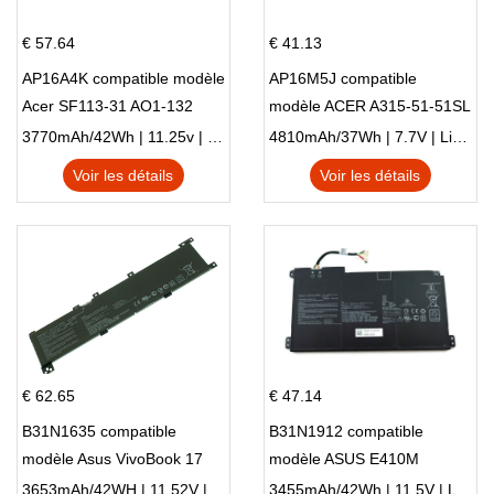
€ 57.64
€ 41.13
AP16A4K compatible modèle
AP16M5J compatible
Acer SF113-31 AO1-132
modèle ACER A315-51-51SL
NE132
N17Q1 SERIES
3770mAh/42Wh | 11.25v | Li-ion ...
4810mAh/37Wh | 7.7V | Li-ion ...
Voir les détails
Voir les détails
€ 62.65
€ 47.14
B31N1635 compatible
B31N1912 compatible
modèle Asus VivoBook 17
modèle ASUS E410M
X705NC X705UA X705UV
E410MA L410MA
3653mAh/42WH | 11.52V | Li-ion ...
3455mAh/42Wh | 11.5V | Li-ion ...