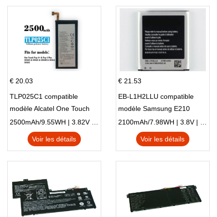
€ 20.03
€ 21.53
TLP025C1 compatible
EB-L1H2LLU compatible
modèle Alcatel One Touch
modèle Samsung E210
Pop 4 Plus OT-5056D
E210K i939
2500mAh/9.55WH | 3.82V | Li-ion ...
2100mAh/7.98WH | 3.8V | Li-ion ...
Voir les détails
Voir les détails