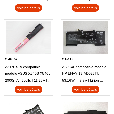
X705UN X705UD
Voir les détails
Voir les détails
€ 40.74
€ 63.65
A31N1519 compatible
AB06XL compatible modèle
modèle ASUS X540S X540L
HP ENVY 13-AD023TU
X540LA-SI302 X540SA
HSTNN-DB8C 921438-855
2900mAh 3cells | 11.25V | Li-ion ...
53.16Wh | 7.7V | Li-ion ...
X540S
TPN-I128
Voir les détails
Voir les détails