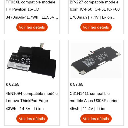
TF03XL compatible modèle
BP-227 compatible modèle
HP Pavilion 15-CD
Icom IC-F50 IC-F51 IC-F60
IC-F61 IC-M87
3470mAh/41.7Wh | 11.55V | Li-ion ...
1700mah | 7.4V | Li-ion ...
Voir les détails
Voir les détails
€ 62.55
€ 57.65
45N1094 compatible modèle
C31N1411 compatible
Lenovo ThinkPad Edge
modèle Asus U305F series
S230u Twist
43Wh | 14.8V | Li-ion ...
45wh | 11.4V | Li-ion ...
Voir les détails
Voir les détails