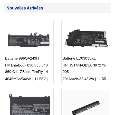
Nouvelles Arrivées
Batterie 996QA249H
Batterie ED03035XL
HP EliteBook 830 835 840
HP HSTNN-OB3A N07273-
860 G11 ZBook FireFly 14
005
G11
4646mAh/54Wh | 11.58V | Li-ion ...
2916mAh/35.45Wh | 11.55V | Li-ion ...