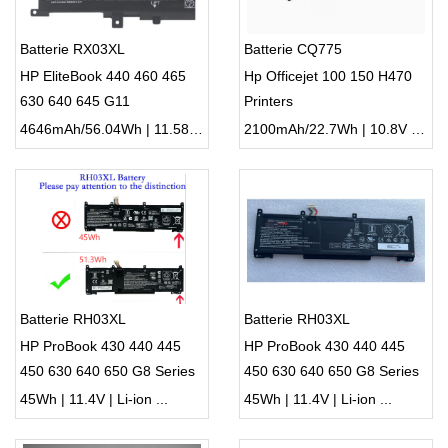
Batterie RX03XL
Batterie CQ775
HP EliteBook 440 460 465
Hp Officejet 100 150 H470
630 640 645 G11
Printers
4646mAh/56.04Wh | 11.58V | Li-ion ...
2100mAh/22.7Wh | 10.8V | Li-ion ...
Batterie RH03XL
Batterie RH03XL
HP ProBook 430 440 445
HP ProBook 430 440 445
450 630 640 650 G8 Series
450 630 640 650 G8 Series
HSTNN-OB1T
45Wh | 11.4V | Li-ion ...
45Wh | 11.4V | Li-ion ...