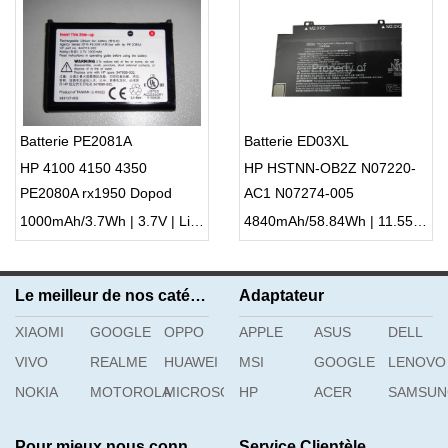
Batterie PE2081A
Batterie ED03XL
HP 4100 4150 4350
HP HSTNN-OB2Z N07220-
PE2080A rx1950 Dopod
AC1 N07274-005
P100
1000mAh/3.7Wh | 3.7V | Li-ion ...
4840mAh/58.84Wh | 11.55V | Li-ion ...
Le meilleur de nos catégories
Adaptateur
XIAOMI
GOOGLE
OPPO
APPLE
ASUS
DELL
VIVO
REALME
HUAWEI
MSI
GOOGLE
LENOVO
NOKIA
MOTOROLA
MICROSOFT
HP
ACER
SAMSU
Pour mieux nous connaître
Service Clientèle