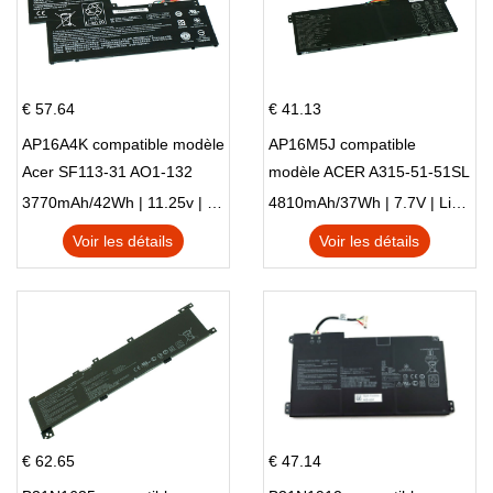
€ 57.64
€ 41.13
AP16A4K compatible modèle
AP16M5J compatible
Acer SF113-31 AO1-132
modèle ACER A315-51-51SL
NE132
N17Q1 SERIES
3770mAh/42Wh | 11.25v | Li-ion ...
4810mAh/37Wh | 7.7V | Li-ion ...
Voir les détails
Voir les détails
€ 62.65
€ 47.14