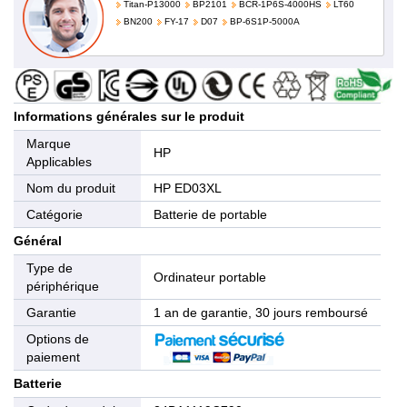
Titan-P13000
BP2101
BCR-1P6S-4000HS
LT60
BN200
FY-17
D07
BP-6S1P-5000A
Informations générales sur le produit
Marque
HP
Applicables
Nom du produit
HP ED03XL
Catégorie
Batterie de portable
Général
Type de
Ordinateur portable
périphérique
Garantie
1 an de garantie, 30 jours remboursé
Options de
paiement
Batterie