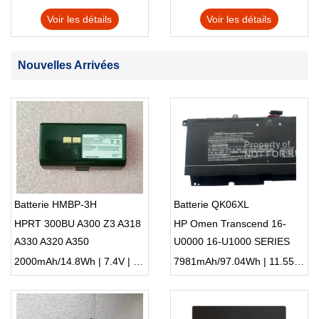
Voir les détails
Voir les détails
Nouvelles Arrivées
Batterie HMBP-3H
Batterie QK06XL
HPRT 300BU A300 Z3 A318
HP Omen Transcend 16-
A330 A320 A350
U0000 16-U1000 SERIES
2000mAh/14.8Wh | 7.4V | Li-ion ...
7981mAh/97.04Wh | 11.55V | Li-ion ...