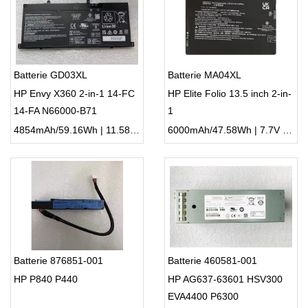
Batterie GD03XL
Batterie MA04XL
HP Envy X360 2-in-1 14-FC
HP Elite Folio 13.5 inch 2-in-
14-FA N66000-B71
1
4854mAh/59.16Wh | 11.58V | Li-ion ...
6000mAh/47.58Wh | 7.7V | Li-ion ...
Batterie 876851-001
Batterie 460581-001
HP P840 P440
HP AG637-63601 HSV300
EVA4400 P6300