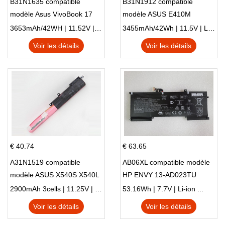
B31N1635 compatible
B31N1912 compatible
modèle Asus VivoBook 17
modèle ASUS E410M
X705NC X705UA X705UV
E410MA L410MA
3653mAh/42WH | 11.52V | Li-ion ...
3455mAh/42Wh | 11.5V | Li-ion ...
X705UN X705UD
Voir les détails
Voir les détails
€ 40.74
€ 63.65
A31N1519 compatible
AB06XL compatible modèle
modèle ASUS X540S X540L
HP ENVY 13-AD023TU
X540LA-SI302 X540SA
HSTNN-DB8C 921438-855
2900mAh 3cells | 11.25V | Li-ion ...
53.16Wh | 7.7V | Li-ion ...
X540S
TPN-I128
Voir les détails
Voir les détails