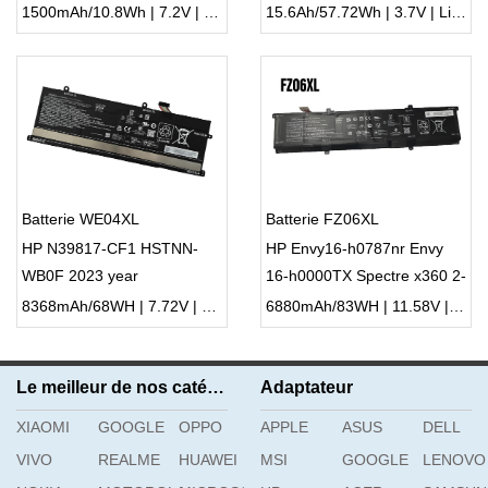
1500mAh/10.8Wh | 7.2V | Li-ion ...
15.6Ah/57.72Wh | 3.7V | Li-ion ...
Batterie WE04XL
Batterie FZ06XL
HP N39817-CF1 HSTNN-
HP Envy16-h0787nr Envy
WB0F 2023 year
16-h0000TX Spectre x360 2-
in-1
8368mAh/68WH | 7.72V | Li-ion ...
6880mAh/83WH | 11.58V | Li-ion ...
Le meilleur de nos catégories
Adaptateur
XIAOMI
GOOGLE
OPPO
APPLE
ASUS
DELL
VIVO
REALME
HUAWEI
MSI
GOOGLE
LENOVO