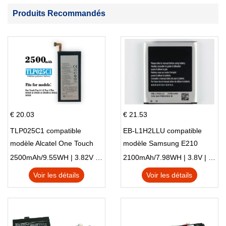
Produits Recommandés
€ 20.03
€ 21.53
TLP025C1 compatible
EB-L1H2LLU compatible
modèle Alcatel One Touch
modèle Samsung E210
Pop 4 Plus OT-5056D
E210K i939
2500mAh/9.55WH | 3.82V | Li-ion ...
2100mAh/7.98WH | 3.8V | Li-ion ...
Voir les détails
Voir les détails