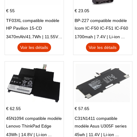
€ 55
€ 23.05
TF03XL compatible modèle
BP-227 compatible modèle
HP Pavilion 15-CD
Icom IC-F50 IC-F51 IC-F60
IC-F61 IC-M87
3470mAh/41.7Wh | 11.55V | Li-ion ...
1700mah | 7.4V | Li-ion ...
Voir les détails
Voir les détails
€ 62.55
€ 57.65
45N1094 compatible modèle
C31N1411 compatible
Lenovo ThinkPad Edge
modèle Asus U305F series
S230u Twist
43Wh | 14.8V | Li-ion ...
45wh | 11.4V | Li-ion ...