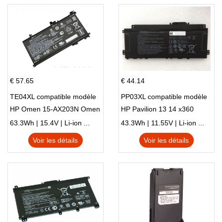
€ 57.65
€ 44.14
TE04XL compatible modèle
PP03XL compatible modèle
HP Omen 15-AX203N Omen
HP Pavilion 13 14 x360
15 Series Pavilion 15 Series
L83388-AC1 L83388-421
63.3Wh | 15.4V | Li-ion ...
43.3Wh | 11.55V | Li-ion ...
HSTNN-LB8S M01118-421
Voir les détails
Voir les détails
M01144-005 13-BB 14-DV
14-DK 15-EH HSTNN-DB9X