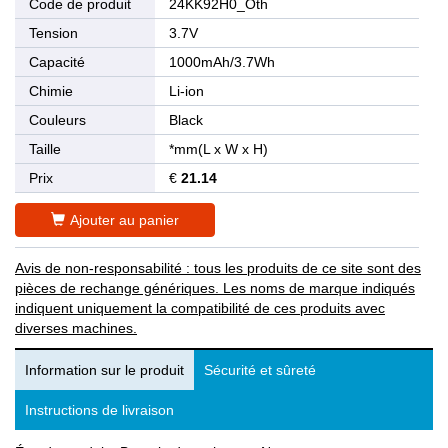
Code de produit
24KK92H0_Oth
Tension
3.7V
Capacité
1000mAh/3.7Wh
Chimie
Li-ion
Couleurs
Black
Taille
*mm(L x W x H)
Prix
€
21.14
Ajouter au panier
Avis de non-responsabilité : tous les produits de ce site sont des
pièces de rechange génériques. Les noms de marque indiqués
indiquent uniquement la compatibilité de ces produits avec
diverses machines.
Information sur le produit
Sécurité et sûreté
Instructions de livraison