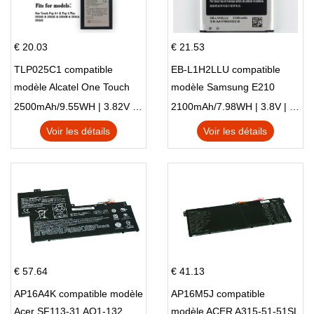
€ 20.03
€ 21.53
TLP025C1 compatible
EB-L1H2LLU compatible
modèle Alcatel One Touch
modèle Samsung E210
Pop 4 Plus OT-5056D
E210K i939
2500mAh/9.55WH | 3.82V | Li-ion ...
2100mAh/7.98WH | 3.8V | Li-ion ...
Voir les détails
Voir les détails
€ 57.64
€ 41.13
AP16A4K compatible modèle
AP16M5J compatible
Acer SF113-31 AO1-132
modèle ACER A315-51-51SL