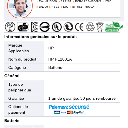
Titan-P13000
BP2101
BCR-1P6S-4000HS
LT60
BN200
FY-17
D07
BP-6S1P-5000A
Informations générales sur le produit
Marque
HP
Applicables
Nom du produit
HP PE2081A
Catégorie
Batterie
Général
Type de
périphérique
Garantie
1 an de garantie, 30 jours remboursé
Options de
paiement
Batterie