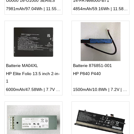
U0000 16-U1000 SERIES
14-FA N66000-B71
7981mAh/97.04Wh | 11.55V | Li-ion ...
4854mAh/59.16Wh | 11.58V | Li-ion ...
Batterie MA04XL
Batterie 876851-001
HP Elite Folio 13.5 inch 2-in-
HP P840 P440
1
6000mAh/47.58Wh | 7.7V | Li-ion ...
1500mAh/10.8Wh | 7.2V | Li-ion ...