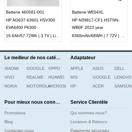
Batterie 460581-001
Batterie WE04XL
HP AG637-63601 HSV300
HP N39817-CF1 HSTNN-
EVA4400 P6300
WB0F 2023 year
15.6Ah/57.72Wh | 3.7V | Li-ion ...
8368mAh/68WH | 7.72V | Li-ion ...
Le meilleur de nos catégories
Adaptateur
XIAOMI
GOOGLE
OPPO
APPLE
ASUS
DELL
VIVO
REALME
HUAWEI
MSI
GOOGLE
LENOVO
NOKIA
MOTOROLA
MICROSOFT
HP
ACER
SAMSU
Pour mieux nous connaître
Service Clientèle
Promotions
Qui sommes-nous?
Blog
Livraison & Retours
Contactez-nous
Paiements sécurisés