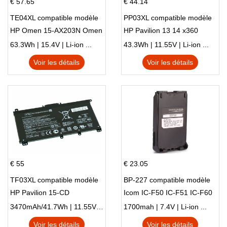
€ 57.65
€ 44.14
TE04XL compatible modèle
PP03XL compatible modèle
HP Omen 15-AX203N Omen
HP Pavilion 13 14 x360
15 Series Pavilion 15 Series
L83388-AC1 L83388-421
63.3Wh | 15.4V | Li-ion ...
43.3Wh | 11.55V | Li-ion ...
HSTNN-LB8S M01118-421
Voir les détails
Voir les détails
M01144-005 13-BB 14-DV
14-DK 15-EH HSTNN-DB9X
€ 55
€ 23.05
TF03XL compatible modèle
BP-227 compatible modèle
HP Pavilion 15-CD
Icom IC-F50 IC-F51 IC-F60
IC-F61 IC-M87
3470mAh/41.7Wh | 11.55V | Li-ion ...
1700mah | 7.4V | Li-ion ...
Voir les détails
Voir les détails