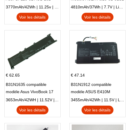
NE132
N17Q1 SERIES
3770mAh/42Wh | 11.25v | Li-ion ...
4810mAh/37Wh | 7.7V | Li-ion ...
Voir les détails
Voir les détails
€ 62.65
€ 47.14
B31N1635 compatible
B31N1912 compatible
modèle Asus VivoBook 17
modèle ASUS E410M
X705NC X705UA X705UV
E410MA L410MA
3653mAh/42WH | 11.52V | Li-ion ...
3455mAh/42Wh | 11.5V | Li-ion ...
X705UN X705UD
Voir les détails
Voir les détails