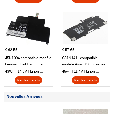
€ 62.55
€ 57.65
45N1094 compatible modèle
C31N1411 compatible
Lenovo ThinkPad Edge
modèle Asus U305F series
S230u Twist
43Wh | 14.8V | Li-ion ...
45wh | 11.4V | Li-ion ...
Voir les détails
Voir les détails
Nouvelles Arrivées