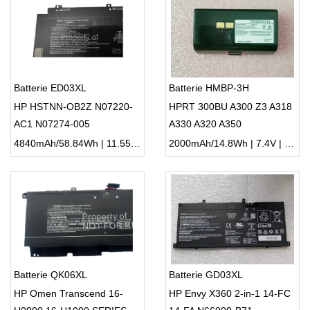
Batterie ED03XL
Batterie HMBP-3H
HP HSTNN-OB2Z N07220-
HPRT 300BU A300 Z3 A318
AC1 N07274-005
A330 A320 A350
4840mAh/58.84Wh | 11.55V | Li-ion ...
2000mAh/14.8Wh | 7.4V | Li-ion ...
Batterie QK06XL
Batterie GD03XL
HP Omen Transcend 16-
HP Envy X360 2-in-1 14-FC