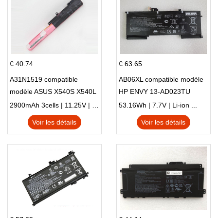
€ 40.74
€ 63.65
A31N1519 compatible
AB06XL compatible modèle
modèle ASUS X540S X540L
HP ENVY 13-AD023TU
X540LA-SI302 X540SA
HSTNN-DB8C 921438-855
2900mAh 3cells | 11.25V | Li-ion ...
53.16Wh | 7.7V | Li-ion ...
X540S
TPN-I128
Voir les détails
Voir les détails