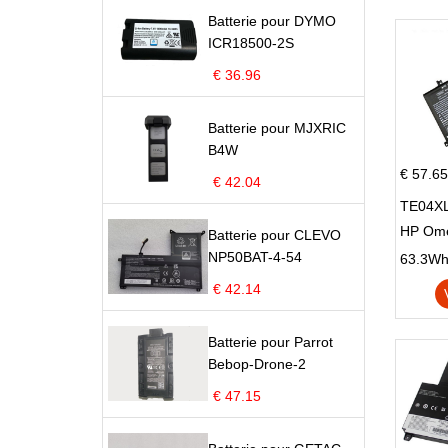
Batterie pour DYMO
ICR18500-2S
€ 36.96
Batterie pour MJXRIC
B4W
€ 57.65
€ 42.04
TE04XL
HP Om
Batterie pour CLEVO
Omen 15
NP50BAT-4-54
63.3Wh |
Series
€ 42.14
Batterie pour Parrot
Bebop-Drone-2
€ 47.15