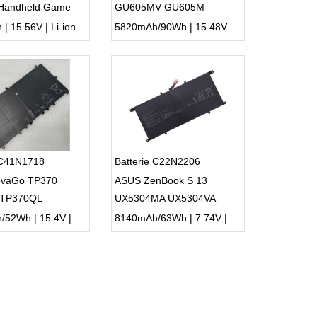
 Handheld Game
GU605MV GU605M
c
GU605MI GU605MV
5150mAh | 15.56V | Li-ion ...
5820mAh/90Wh | 15.48V | Li-ion ...
 C41N1718
Batterie C22N2206
vaGo TP370
ASUS ZenBook S 13
 TP370QL
UX5304MA UX5304VA
3300mAh/52Wh | 15.4V | Li-ion ...
8140mAh/63Wh | 7.74V | Li-ion ...