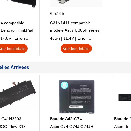
€ 57.65
4 compatible
C31N1411 compatible
 Lenovo ThinkPad
modèle Asus U305F series
230u Twist
4.8V | Li-ion ...
45wh | 11.4V | Li-ion ...
Voir les détails
Voir les détails
lles Arrivées
ie C41N2203
Batterie A42-G74
Batterie
OG Flow X13
Asus G74 G74J G74JH
Asus Rog