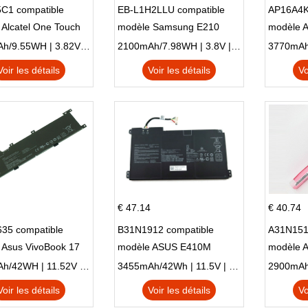
C1 compatible
EB-L1H2LLU compatible
AP16A4K
Alcatel One Touch
modèle Samsung E210
modèle 
Plus OT-5056D
E210K i939
AO1-132
2500mAh/9.55WH | 3.82V | Li-ion ...
2100mAh/7.98WH | 3.8V | Li-ion ...
Voir les détails
Voir les détails
Vo
€ 47.14
€ 40.74
35 compatible
B31N1912 compatible
A31N151
 Asus VivoBook 17
modèle ASUS E410M
modèle 
C X705UA X705UV
E410MA L410MA
X540LA-
3653mAh/42WH | 11.52V | Li-ion ...
3455mAh/42Wh | 11.5V | Li-ion ...
N X705UD
X540S
Voir les détails
Voir les détails
Vo