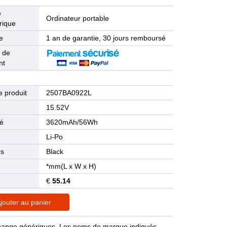
e
Ordinateur portable
rique
e
1 an de garantie, 30 jours remboursé
 de
nt
 produit
2507BA0922L
n
15.52V
té
3620mAh/56Wh
Li-Po
rs
Black
*mm(L x W x H)
€
55.14
jouter au panier
rechange génériques. Les noms de marque indiqués