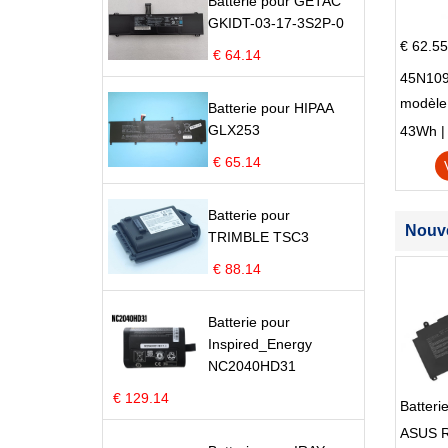
Batterie pour GETAC
GKIDT-03-17-3S2P-0
€ 62.55
€ 64.14
45N109
modèle
Batterie pour HIPAA
Edge S
GLX253
43Wh | 1
€ 65.14
Batterie pour
Nouve
TRIMBLE TSC3
€ 88.14
Batterie pour
Inspired_Energy
NC2040HD31
€ 129.14
Batter
ASUS R