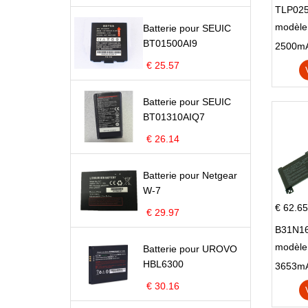
TLP025
modèle 
Batterie pour SEUIC
BT01500AI9
Pop 4 
€ 25.57
Batterie pour SEUIC
BT01310AIQ7
€ 26.14
Batterie pour Netgear
W-7
€ 62.65
€ 29.97
B31N16
modèle
Batterie pour UROVO
HBL6300
X705N
X705U
€ 30.16