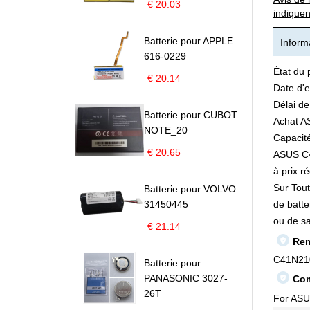
€ 20.03
indiquen
Batterie pour APPLE
Informa
616-0229
État du 
€ 20.14
Date d'e
Délai de
Batterie pour CUBOT
Achat A
NOTE_20
Capacité
€ 20.65
ASUS C41
à prix ré
Sur Tout
Batterie pour VOLVO
31450445
de batte
ou de s
€ 21.14
Rem
C41N21
Batterie pour
PANASONIC 3027-
Com
26T
For AS