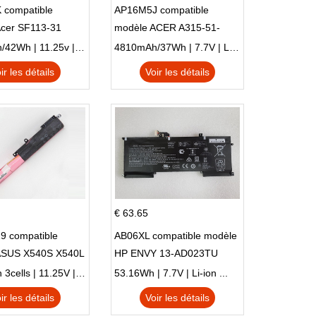
 compatible
AP16M5J compatible
Acer SF113-31
modèle ACER A315-51-
 NE132
51SL N17Q1 SERIES
3770mAh/42Wh | 11.25v | Li-ion ...
4810mAh/37Wh | 7.7V | Li-ion ...
ir les détails
Voir les détails
€ 63.65
9 compatible
AB06XL compatible modèle
ASUS X540S X540L
HP ENVY 13-AD023TU
SI302 X540SA
HSTNN-DB8C 921438-855
2900mAh 3cells | 11.25V | Li-ion ...
53.16Wh | 7.7V | Li-ion ...
TPN-I128
ir les détails
Voir les détails