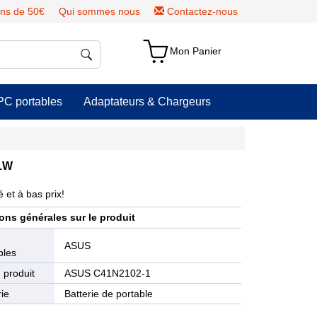
ns de 50€
Qui sommes nous
Contactez-nous
Mon Panier
PC portables
Adaptateurs & Chargeurs
01W
 et à bas prix!
ons générales sur le produit
e
ASUS
bles
 produit
ASUS C41N2102-1
ie
Batterie de portable