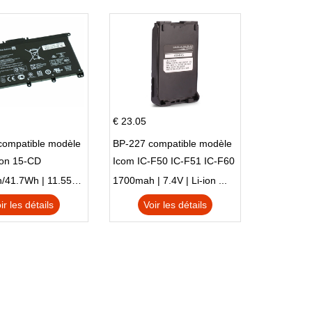
€ 23.05
compatible modèle
BP-227 compatible modèle
ion 15-CD
Icom IC-F50 IC-F51 IC-F60
IC-F61 IC-M87
3470mAh/41.7Wh | 11.55V | Li-ion ...
1700mah | 7.4V | Li-ion ...
ir les détails
Voir les détails