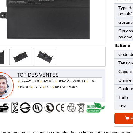
Type d
périphé
Garanti
Options
paieme
Batterie
Code de
Tensio
Capaci
TOP DES VENTES
Chimie
Titan-P13000
BP2101
BCR-1P6S-4000HS
LT60
BN200
FY-17
D07
BP-6S1P-5000A
Couleu
Taille
Prix
A
non-responsabilité : tous les produits de ce site sont des pièces de 