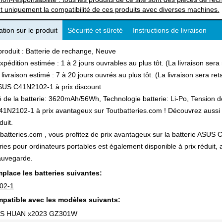
t uniquement la compatibilité de ces produits avec diverses machines.
tion sur le produit
Sécurité et sûreté
Instructions de livraison
produit : Batterie de rechange, Neuve
xpédition estimée : 1 à 2 jours ouvrables au plus tôt. (La livraison ser
 livraison estimé : 7 à 20 jours ouvrés au plus tôt. (La livraison sera r
SUS C41N2102-1 à prix discount
 de la batterie: 3620mAh/56Wh, Technologie batterie: Li-Po, Tension de
N2102-1 à prix avantageux sur Toutbatteries.com ! Découvrez aussi not
duit.
batteries.com , vous profitez de prix avantageux sur la batterie ASUS C
ries pour ordinateurs portables est également disponible à prix réduit
auvegarde.
place les batteries suivantes:
02-1
patible avec les modèles suivants:
US HUAN x2023 GZ301W