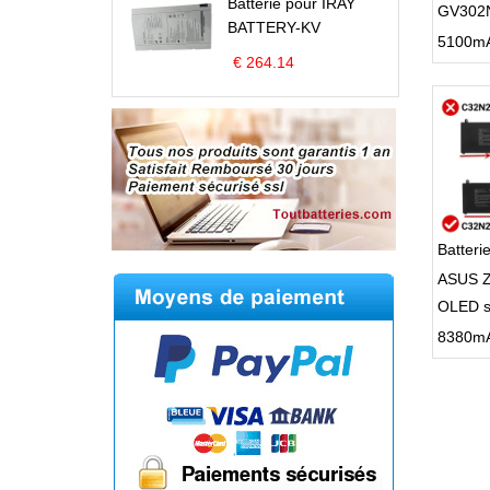
Batterie pour IRAY
GV302N
BATTERY-KV
€ 264.14
Batter
ASUS Z
OLED s