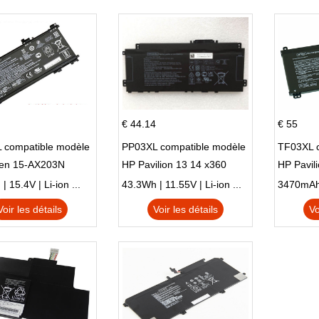
€ 44.14
€ 55
 compatible modèle
PP03XL compatible modèle
TF03XL 
en 15-AX203N
HP Pavilion 13 14 x360
HP Pavil
 Series Pavilion 15
L83388-AC1 L83388-421
 15.4V | Li-ion ...
43.3Wh | 11.55V | Li-ion ...
HSTNN-LB8S M01118-421
Voir les détails
Voir les détails
Vo
M01144-005 13-BB 14-DV
14-DK 15-EH HSTNN-DB9X