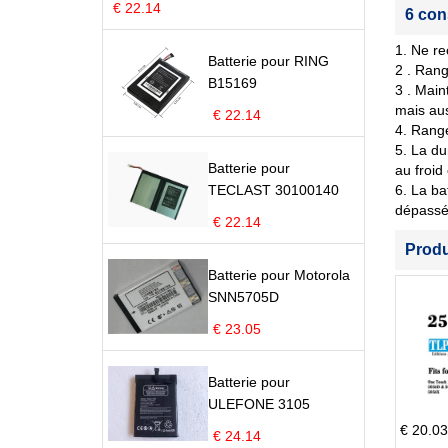
€ 22.14
6 con
1. Ne re
Batterie pour RING
2 . Rang
B15169
3 . Main
mais aus
€ 22.14
4. Range
5. La du
Batterie pour
au froid
TECLAST 30100140
6. La ba
dépassé 
€ 22.14
Prod
Batterie pour Motorola
SNN5705D
€ 23.05
Batterie pour
ULEFONE 3105
€ 20.03
€ 24.14