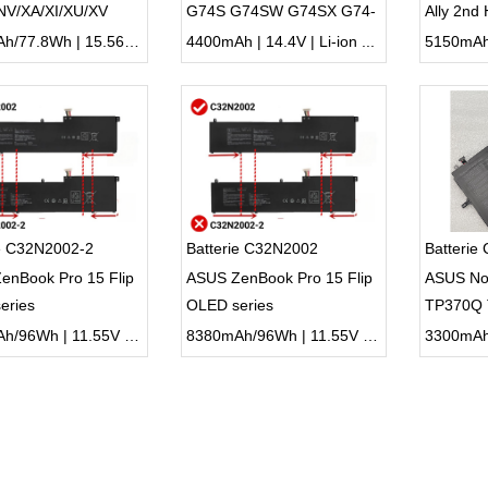
V/XA/XI/XU/XV
G74S G74SW G74SX G74-
Ally 2nd
4S2P A42G74
player P
5100mAh/77.8Wh | 15.56V | Li-ion ...
4400mAh | 14.4V | Li-ion ...
ie C32N2002-2
Batterie C32N2002
Batterie
enBook Pro 15 Flip
ASUS ZenBook Pro 15 Flip
ASUS No
eries
OLED series
TP370Q
8380mAh/96Wh | 11.55V | Li-ion ...
8380mAh/96Wh | 11.55V | Li-ion ...