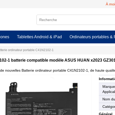
À moi
hones
Tablettes Android & iPad
Ordinateurs portables & 
tterie ordinateur portable C41N2102-1
02-1 batterie compatible modèle ASUS HUAN x2023 GZ3
de nouvelles Batterie ordinateur portable C41N2102-1, de haute qualité
Informati
Marqu
Applica
Nom du
Catégor
Général