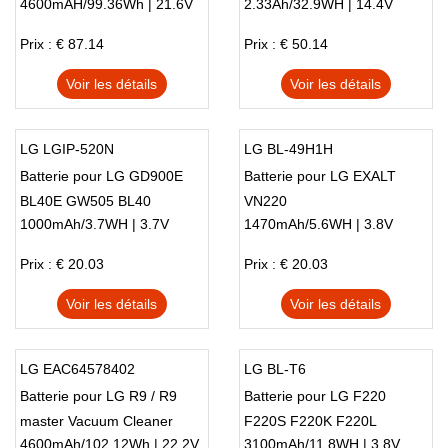
4600mAH/99.36Wh | 21.6V
2.33Ah/32.9WH | 14.4V
VR655X
Prix : € 87.14
Prix : € 50.14
Voir les détails
Voir les détails
LG LGIP-520N
LG BL-49H1H
Batterie pour LG GD900E
Batterie pour LG EXALT
BL40E GW505 BL40
VN220
1000mAh/3.7WH | 3.7V
1470mAh/5.6WH | 3.8V
Prix : € 20.03
Prix : € 20.03
Voir les détails
Voir les détails
LG EAC64578402
LG BL-T6
Batterie pour LG R9 / R9
Batterie pour LG F220
master Vacuum Cleaner
F220S F220K F220L
4600mAh/102.12Wh | 22.2V
3100mAh/11.8WH | 3.8V