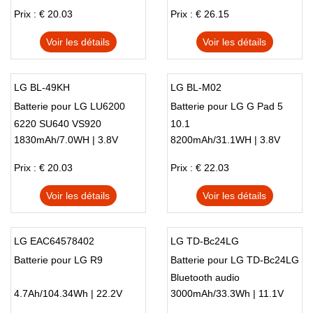
Prix : € 20.03
Prix : € 26.15
Voir les détails
Voir les détails
LG BL-49KH
LG BL-M02
Batterie pour LG LU6200
Batterie pour LG G Pad 5
6220 SU640 VS920
10.1
1830mAh/7.0WH | 3.8V
8200mAh/31.1WH | 3.8V
Prix : € 20.03
Prix : € 22.03
Voir les détails
Voir les détails
LG EAC64578402
LG TD-Bc24LG
Batterie pour LG R9
Batterie pour LG TD-Bc24LG
Bluetooth audio
4.7Ah/104.34Wh | 22.2V
3000mAh/33.3Wh | 11.1V