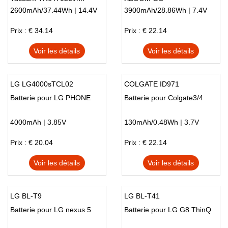
2600mAh/37.44Wh | 14.4V
3900mAh/28.86Wh | 7.4V
VR6271LVMB VR63409LV
VR64604LV
Prix : € 34.14
Prix : € 22.14
Voir les détails
Voir les détails
LG LG4000sTCL02
COLGATE ID971
Batterie pour LG PHONE
Batterie pour Colgate3/4
4000mAh | 3.85V
130mAh/0.48Wh | 3.7V
Prix : € 20.04
Prix : € 22.14
Voir les détails
Voir les détails
LG BL-T9
LG BL-T41
Batterie pour LG nexus 5
Batterie pour LG G8 ThinQ