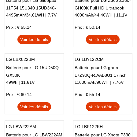
Batterie pour LG Slidepad
Batterie pour LG Z360 Z360-
11T54 15U340 15UD340-
GH60K Full HD Ultrabook
4495mAh/34.61WH | 7.7V
4000mAh/44.40WH | 11.1V
LX3F
Series
Prix : € 55.14
Prix : € 50.14
Voir les détails
Voir les détails
LG LBX822BM
LG LBY122CM
Batterie pour LG 15UD50Q-
Batterie pour LG gram
GX30K
17Z90Q-R.AAB8U1 17inch
49Wh | 11.61V
11600mAh/90WH | 7.76V
Prix : € 60.14
Prix : € 55.14
Voir les détails
Voir les détails
LG LBW222AM
LG LBF122KH
Batterie pour LG LBW222AM
Batterie pour LG Xnote P330