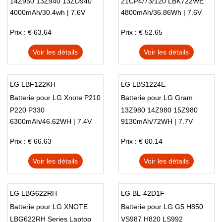
14Z950 13Z940 13ZD940
21CP4/73/120 LBK722WE
4000mAh/30.4wh | 7.6V
4800mAh/36.86Wh | 7.6V
14Z950-A 13Z940-G
Prix : € 63.64
Prix : € 52.65
Voir les détails
Voir les détails
LG LBF122KH
LG LBS1224E
Batterie pour LG Xnote P210
Batterie pour LG Gram
P220 P330
13Z980 14Z980 15Z980
6300mAh/46.62WH | 7.4V
9130mAh/72WH | 7.7V
13Z980-A
Prix : € 66.63
Prix : € 60.14
Voir les détails
Voir les détails
LG LBG622RH
LG BL-42D1F
Batterie pour LG XNOTE
Batterie pour LG G5 H850
LBG622RH Series Laptop
VS987 H820 LS992