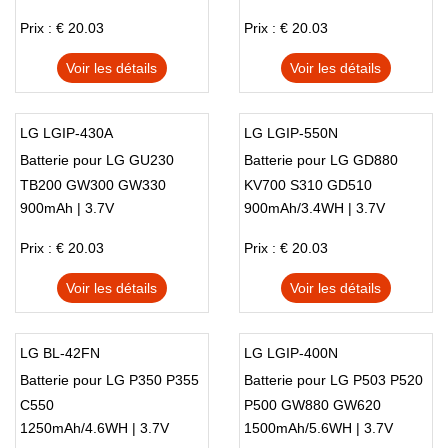
Prix : € 20.03
Prix : € 20.03
Voir les détails
Voir les détails
LG LGIP-430A
LG LGIP-550N
Batterie pour LG GU230
Batterie pour LG GD880
TB200 GW300 GW330
KV700 S310 GD510
900mAh | 3.7V
900mAh/3.4WH | 3.7V
Prix : € 20.03
Prix : € 20.03
Voir les détails
Voir les détails
LG BL-42FN
LG LGIP-400N
Batterie pour LG P350 P355
Batterie pour LG P503 P520
C550
P500 GW880 GW620
1250mAh/4.6WH | 3.7V
1500mAh/5.6WH | 3.7V
GT540 GM750