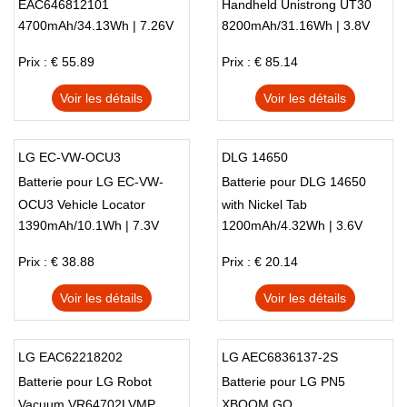
EAC646812101
Handheld Unistrong UT30
4700mAh/34.13Wh | 7.26V
8200mAh/31.16Wh | 3.8V
UT32 UG908 UG905
Prix : € 55.89
Prix : € 85.14
Voir les détails
Voir les détails
LG EC-VW-OCU3
DLG 14650
Batterie pour LG EC-VW-
Batterie pour DLG 14650
OCU3 Vehicle Locator
with Nickel Tab
1390mAh/10.1Wh | 7.3V
1200mAh/4.32Wh | 3.6V
Prix : € 38.88
Prix : € 20.14
Voir les détails
Voir les détails
LG EAC62218202
LG AEC6836137-2S
Batterie pour LG Robot
Batterie pour LG PN5
Vacuum VR64702LVMP
XBOOM GO