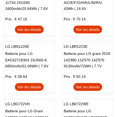
11T54 15U340
A/C/E/F/G/H/K/L/M/R/U
3400mAh/25.84Wh | 7.6V
43Wh | 14.6V
15ND540 15ND540-G/U
15ND540-
Prix : € 47.15
Prix : € 70.14
GX50K/GX5FK/UX50K/UX5SK
Voir les détails
Voir les détails
LG LBN1220E
LG LBR1223E
Batterie pour LG
Batterie pour LG gram 2018
EAC62718303 15U560-K
14Z980 13Z970 14Z970
6850mAh/52.06WH | 7.6V
9130mAh/72WH | 7.7V
AA50K
15Z970 15Z970-A.AAS7U1
Prix : € 58.64
Prix : € 60.14
Voir les détails
Voir les détails
LG LBG722VH
LG LBK722WE
Batterie pour LG Gram
Batterie pour LG