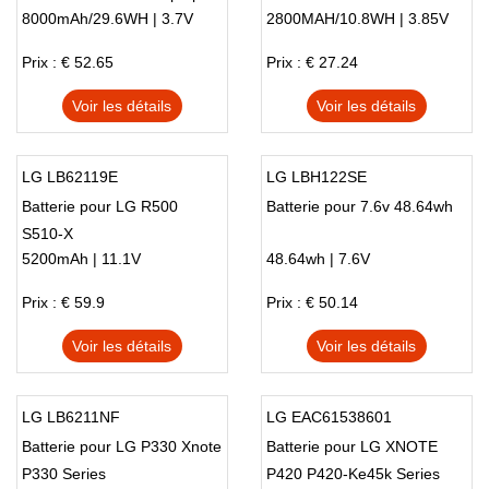
8000mAh/29.6WH | 3.7V
2800MAH/10.8WH | 3.85V
Prix : € 52.65
Prix : € 27.24
Voir les détails
Voir les détails
LG LB62119E
LG LBH122SE
Batterie pour LG R500
Batterie pour 7.6v 48.64wh
S510-X
5200mAh | 11.1V
48.64wh | 7.6V
Prix : € 59.9
Prix : € 50.14
Voir les détails
Voir les détails
LG LB6211NF
LG EAC61538601
Batterie pour LG P330 Xnote
Batterie pour LG XNOTE
P330 Series
P420 P420-Ke45k Series