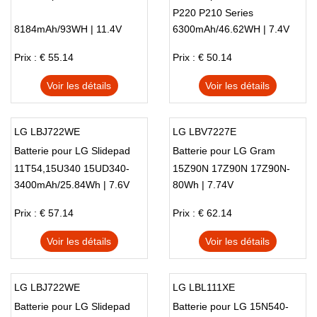
P220 P210 Series
8184mAh/93WH | 11.4V
6300mAh/46.62WH | 7.4V
Prix : € 55.14
Prix : € 50.14
Voir les détails
Voir les détails
LG LBJ722WE
LG LBV7227E
Batterie pour LG Slidepad
Batterie pour LG Gram
11T54,15U340 15UD340-
15Z90N 17Z90N 17Z90N-
3400mAh/25.84Wh | 7.6V
80Wh | 7.74V
LX3F,1544-7777
VA76K
Prix : € 57.14
Prix : € 62.14
Voir les détails
Voir les détails
LG LBJ722WE
LG LBL111XE
Batterie pour LG Slidepad
Batterie pour LG 15N540-