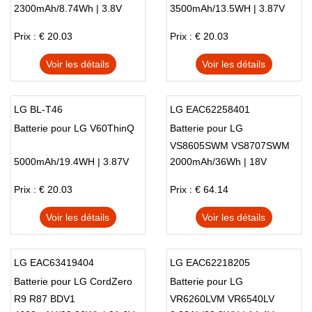
2300mAh/8.74Wh | 3.8V
3500mAh/13.5WH | 3.87V
Prix : € 20.03
Prix : € 20.03
Voir les détails
Voir les détails
LG BL-T46
LG EAC62258401
Batterie pour LG V60ThinQ
Batterie pour LG
VS8605SWM VS8707SWM
5000mAh/19.4WH | 3.87V
2000mAh/36Wh | 18V
VS8708SWM
Prix : € 20.03
Prix : € 64.14
Voir les détails
Voir les détails
LG EAC63419404
LG EAC62218205
Batterie pour LG CordZero
Batterie pour LG
R9 R87 BDV1
VR6260LVM VR6540LV