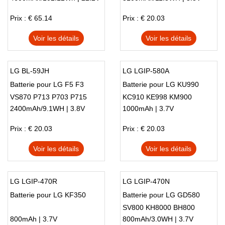
Prix : € 65.14
Prix : € 20.03
Voir les détails
Voir les détails
LG BL-59JH
LG LGIP-580A
Batterie pour LG F5 F3
Batterie pour LG KU990
VS870 P713 P703 P715
KC910 KE998 KM900
2400mAh/9.1WH | 3.8V
1000mAh | 3.7V
KW838 KE990
Prix : € 20.03
Prix : € 20.03
Voir les détails
Voir les détails
LG LGIP-470R
LG LGIP-470N
Batterie pour LG KF350
Batterie pour LG GD580
SV800 KH8000 BH800
800mAh | 3.7V
800mAh/3.0WH | 3.7V