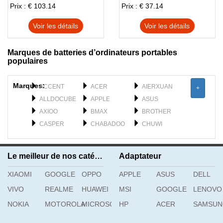
Prix : € 103.14
Prix : € 37.14
Voir les détails
Voir les détails
Marques de batteries d’ordinateurs portables
populaires
Marques:
ACCENT
ACER
AIERXUAN
+
ALLDOCUBE
APPLE
ASUS
AXIOO
BMAX
BROTHER
CASPER
CHABADOO
CHUWI
CLEVO
DELL
DERE
DYNABOOK
F_PLUS
FEILUN
Le meilleur de nos catégories
Adaptateur
FUJISTU
FUJITSU
GATEWAY
XIAOMI
GETAC
GOOGLE
OPPO
GFL
APPLE
GIGABYTE
ASUS
DELL
H3C
HAIER
HASEE
VIVO
REALME
HUAWEI
MSI
GOOGLE
LENOVO
HIPAA
HONOR
HP
NOKIA
MOTOROLA
MICROSOFT
HP
ACER
SAMSU