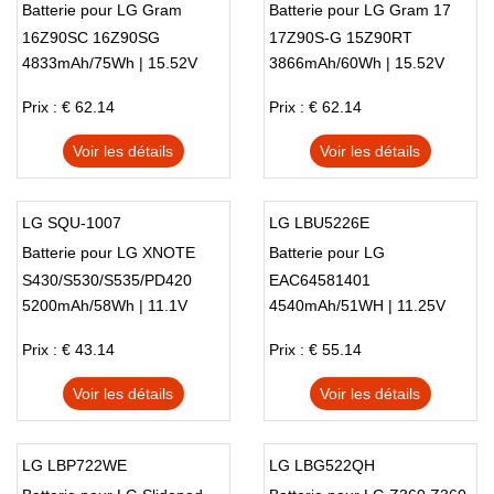
Batterie pour LG Gram
Batterie pour LG Gram 17
16Z90SC 16Z90SG
17Z90S-G 15Z90RT
4833mAh/75Wh | 15.52V
3866mAh/60Wh | 15.52V
16Z90SH 16Z90SM
16Z90SV
Prix : € 62.14
Prix : € 62.14
Voir les détails
Voir les détails
LG SQU-1007
LG LBU5226E
Batterie pour LG XNOTE
Batterie pour LG
S430/S530/S535/PD420
EAC64581401
5200mAh/58Wh | 11.1V
4540mAh/51WH | 11.25V
199020020062
Prix : € 43.14
Prix : € 55.14
Voir les détails
Voir les détails
LG LBP722WE
LG LBG522QH