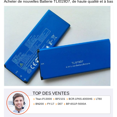
Acheter de nouvelles Batterie TLI019D7, de haute qualité et à bas
prix!
TOP DES VENTES
Titan-P13000
BP2101
BCR-1P6S-4000HS
LT60
BN200
FY-17
D07
BP-6S1P-5000A