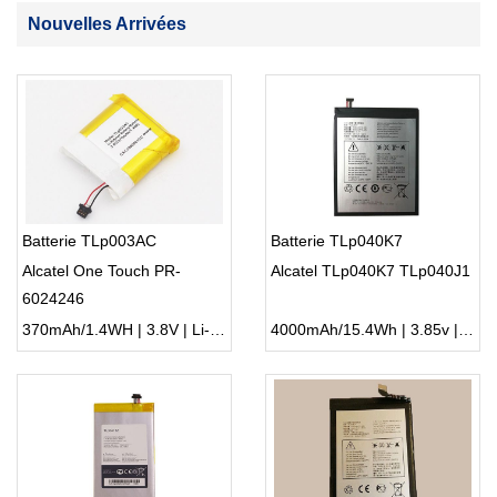
Nouvelles Arrivées
Batterie TLp003AC
Batterie TLp040K7
Alcatel One Touch PR-
Alcatel TLp040K7 TLp040J1
6024246
370mAh/1.4WH | 3.8V | Li-ion ...
4000mAh/15.4Wh | 3.85v | Li-ion ...