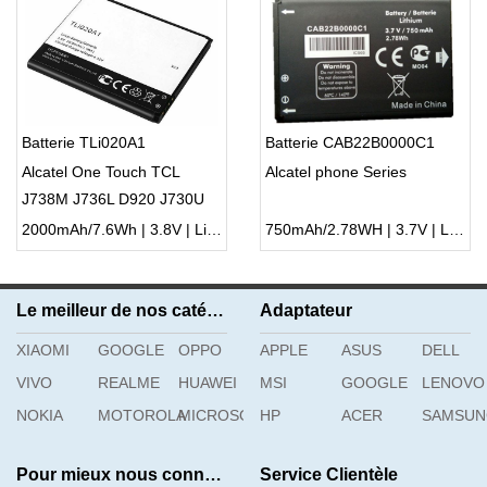
Batterie TLi020A1
Batterie CAB22B0000C1
Alcatel One Touch TCL
Alcatel phone Series
J738M J736L D920 J730U
2000mAh/7.6Wh | 3.8V | Li-ion ...
750mAh/2.78WH | 3.7V | Li-ion ...
Le meilleur de nos catégories
Adaptateur
XIAOMI
GOOGLE
OPPO
APPLE
ASUS
DELL
VIVO
REALME
HUAWEI
MSI
GOOGLE
LENOVO
NOKIA
MOTOROLA
MICROSOFT
HP
ACER
SAMSU
Pour mieux nous connaître
Service Clientèle