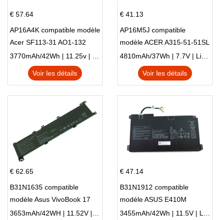
€ 57.64
€ 41.13
AP16A4K compatible modèle
AP16M5J compatible
Acer SF113-31 AO1-132
modèle ACER A315-51-51SL
NE132
N17Q1 SERIES
3770mAh/42Wh | 11.25v | Li-ion ...
4810mAh/37Wh | 7.7V | Li-ion ...
Voir les détails
Voir les détails
€ 62.65
€ 47.14
B31N1635 compatible
B31N1912 compatible
modèle Asus VivoBook 17
modèle ASUS E410M
X705NC X705UA X705UV
E410MA L410MA
3653mAh/42WH | 11.52V | Li-ion ...
3455mAh/42Wh | 11.5V | Li-ion ...