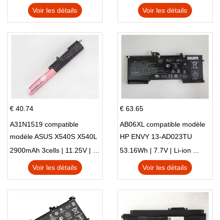
X705UN X705UD
Voir les détails
Voir les détails
€ 40.74
€ 63.65
A31N1519 compatible
AB06XL compatible modèle
modèle ASUS X540S X540L
HP ENVY 13-AD023TU
X540LA-SI302 X540SA
HSTNN-DB8C 921438-855
2900mAh 3cells | 11.25V | Li-ion ...
53.16Wh | 7.7V | Li-ion ...
X540S
TPN-I128
Voir les détails
Voir les détails