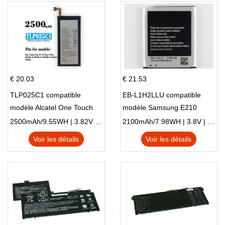
€ 20.03
€ 21.53
TLP025C1 compatible
EB-L1H2LLU compatible
modèle Alcatel One Touch
modèle Samsung E210
Pop 4 Plus OT-5056D
E210K i939
2500mAh/9.55WH | 3.82V | Li-ion ...
2100mAh/7.98WH | 3.8V | Li-ion ...
Voir les détails
Voir les détails