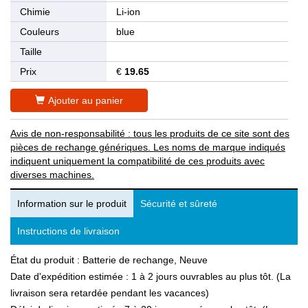
Chimie
Li-ion
Couleurs
blue
Taille
Prix
€
19.65
Ajouter au panier
Avis de non-responsabilité : tous les produits de ce site sont des
pièces de rechange génériques. Les noms de marque indiqués
indiquent uniquement la compatibilité de ces produits avec
diverses machines.
Information sur le produit
Sécurité et sûreté
Instructions de livraison
État du produit : Batterie de rechange, Neuve
Date d'expédition estimée : 1 à 2 jours ouvrables au plus tôt. (La
livraison sera retardée pendant les vacances)