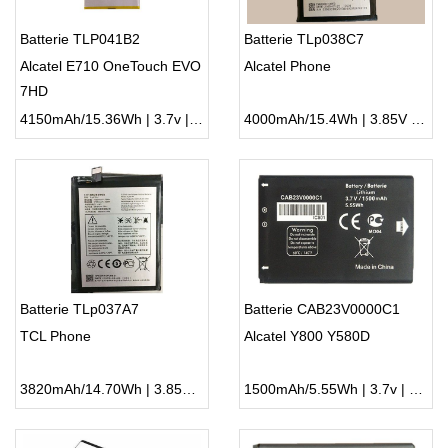
Batterie TLP041B2
Batterie TLp038C7
Alcatel E710 OneTouch EVO
Alcatel Phone
7HD
4150mAh/15.36Wh | 3.7v | Li-ion ...
4000mAh/15.4Wh | 3.85V | Li-ion ...
Batterie TLp037A7
Batterie CAB23V0000C1
TCL Phone
Alcatel Y800 Y580D
3820mAh/14.70Wh | 3.85V | Li-ion ...
1500mAh/5.55Wh | 3.7v | Li-ion ...