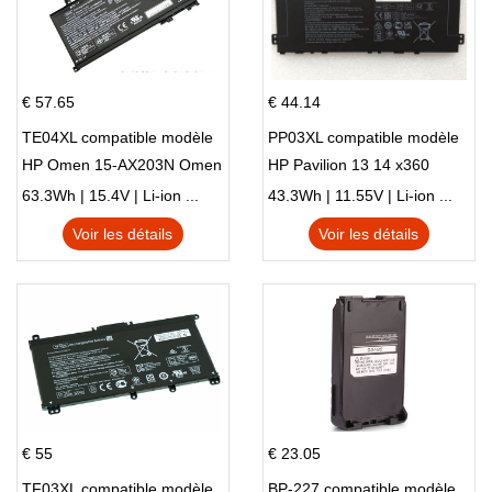
€ 57.65
€ 44.14
TE04XL compatible modèle
PP03XL compatible modèle
HP Omen 15-AX203N Omen
HP Pavilion 13 14 x360
15 Series Pavilion 15 Series
L83388-AC1 L83388-421
63.3Wh | 15.4V | Li-ion ...
43.3Wh | 11.55V | Li-ion ...
HSTNN-LB8S M01118-421
Voir les détails
Voir les détails
M01144-005 13-BB 14-DV
14-DK 15-EH HSTNN-DB9X
€ 55
€ 23.05
TF03XL compatible modèle
BP-227 compatible modèle