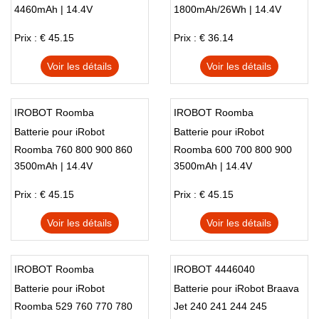
4460mAh | 14.4V
1800mAh/26Wh | 14.4V
860 890 960 965 970 980
985
Prix : € 45.15
Prix : € 36.14
Voir les détails
Voir les détails
IROBOT Roomba
IROBOT Roomba
Batterie pour iRobot
Batterie pour iRobot
Roomba 760 800 900 860
Roomba 600 700 800 900
3500mAh | 14.4V
3500mAh | 14.4V
895 960 961 964 965 980
Series 650 690 760 790 880
981
960 970
Prix : € 45.15
Prix : € 45.15
Voir les détails
Voir les détails
IROBOT Roomba
IROBOT 4446040
Batterie pour iRobot
Batterie pour iRobot Braava
Roomba 529 760 770 780
Jet 240 241 244 245