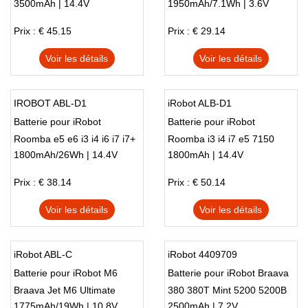
3500mAh | 14.4V
1950mAh/7.1Wh | 3.6V
790 850 860 870 890 960
980
Prix : € 45.15
Prix : € 29.14
Voir les détails
Voir les détails
IROBOT ABL-D1
iRobot ALB-D1
Batterie pour iRobot
Batterie pour iRobot
Roomba e5 e6 i3 i4 i6 i7 i7+
Roomba i3 i4 i7 e5 7150
1800mAh/26Wh | 14.4V
1800mAh | 14.4V
i8 7150 7550 e5158 e6198
7550 5150 e5158 e5154 e6
e6198
Prix : € 38.14
Prix : € 50.14
Voir les détails
Voir les détails
iRobot ABL-C
iRobot 4409709
Batterie pour iRobot M6
Batterie pour iRobot Braava
Braava Jet M6 Ultimate
380 380T Mint 5200 5200B
1775mAh/19Wh | 10.8V
2500mAh | 7.2V
Robot Mop 3INR 19/65
5200C Floor Mopping