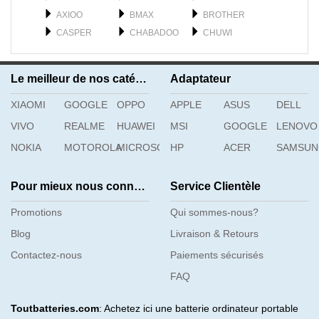
AXIOO
BMAX
BROTHER
CASPER
CHABADOO
CHUWI
CLEVO
DELL
DERE
DYNABOOK
F_PLUS
FEILUN
Le meilleur de nos catégories
Adaptateur
FUJISTU
FUJITSU
GATEWAY
XIAOMI
GETAC
GOOGLE
OPPO
GFL
APPLE
GIGABYTE
ASUS
DELL
H3C
HAIER
HASEE
VIVO
REALME
HUAWEI
MSI
GOOGLE
LENOVO
HIPAA
HONOR
HP
NOKIA
MOTOROLA
MICROSOFT
HP
ACER
SAMSU
Pour mieux nous connaître
Service Clientèle
Promotions
Qui sommes-nous?
Blog
Livraison & Retours
Contactez-nous
Paiements sécurisés
FAQ
Toutbatteries.com
: Achetez ici une batterie ordinateur portable