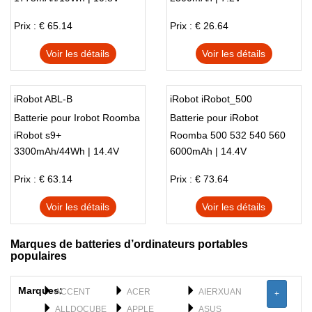
Robots
Prix : € 65.14
Prix : € 26.64
Voir les détails
Voir les détails
iRobot ABL-B
iRobot iRobot_500
Batterie pour Irobot Roomba
Batterie pour iRobot
iRobot s9+
Roomba 500 532 540 560
3300mAh/44Wh | 14.4V
6000mAh | 14.4V
562 564 570 580 760 770
Prix : € 63.14
Prix : € 73.64
Voir les détails
Voir les détails
Marques de batteries d’ordinateurs portables
populaires
Marques:
ACCENT
ACER
AIERXUAN
+
ALLDOCUBE
APPLE
ASUS