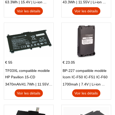
15 Series Pavilion 15 Series
L83388-AC1 L83388-421
63.3Wh | 15.4V | Li-ion ...
43.3Wh | 11.55V | Li-ion ...
HSTNN-LB8S M01118-421
Voir les détails
Voir les détails
M01144-005 13-BB 14-DV
14-DK 15-EH HSTNN-DB9X
€ 55
€ 23.05
TF03XL compatible modèle
BP-227 compatible modèle
HP Pavilion 15-CD
Icom IC-F50 IC-F51 IC-F60
IC-F61 IC-M87
3470mAh/41.7Wh | 11.55V | Li-ion ...
1700mah | 7.4V | Li-ion ...
Voir les détails
Voir les détails