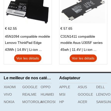
€ 62.55
€ 57.65
45N1094 compatible modèle
C31N1411 compatible
Lenovo ThinkPad Edge
modèle Asus U305F series
S230u Twist
43Wh | 14.8V | Li-ion ...
45wh | 11.4V | Li-ion ...
Voir les détails
Voir les détails
Le meilleur de nos catégories
Adaptateur
XIAOMI
GOOGLE
OPPO
APPLE
ASUS
DELL
VIVO
REALME
HUAWEI
MSI
GOOGLE
LENOVO
NOKIA
MOTOROLA
MICROSOFT
HP
ACER
SAMSU