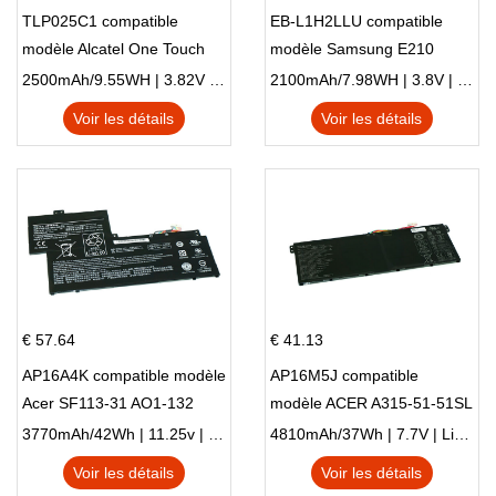
TLP025C1 compatible
EB-L1H2LLU compatible
modèle Alcatel One Touch
modèle Samsung E210
Pop 4 Plus OT-5056D
E210K i939
2500mAh/9.55WH | 3.82V | Li-ion ...
2100mAh/7.98WH | 3.8V | Li-ion ...
Voir les détails
Voir les détails
€ 57.64
€ 41.13
AP16A4K compatible modèle
AP16M5J compatible
Acer SF113-31 AO1-132
modèle ACER A315-51-51SL
NE132
N17Q1 SERIES
3770mAh/42Wh | 11.25v | Li-ion ...
4810mAh/37Wh | 7.7V | Li-ion ...
Voir les détails
Voir les détails