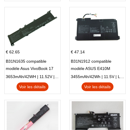
€ 62.65
€ 47.14
B31N1635 compatible
B31N1912 compatible
modèle Asus VivoBook 17
modèle ASUS E410M
X705NC X705UA X705UV
E410MA L410MA
3653mAh/42WH | 11.52V | Li-ion ...
3455mAh/42Wh | 11.5V | Li-ion ...
X705UN X705UD
Voir les détails
Voir les détails