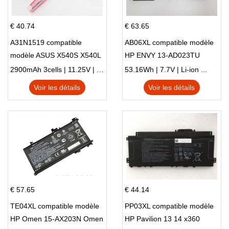
€ 40.74
€ 63.65
A31N1519 compatible
AB06XL compatible modèle
modèle ASUS X540S X540L
HP ENVY 13-AD023TU
X540LA-SI302 X540SA
HSTNN-DB8C 921438-855
2900mAh 3cells | 11.25V | Li-ion ...
53.16Wh | 7.7V | Li-ion ...
X540S
TPN-I128
Voir les détails
Voir les détails
€ 57.65
€ 44.14
TE04XL compatible modèle
PP03XL compatible modèle
HP Omen 15-AX203N Omen
HP Pavilion 13 14 x360