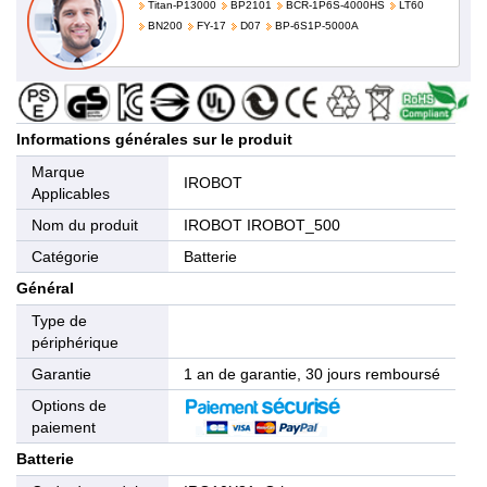
Titan-P13000
BP2101
BCR-1P6S-4000HS
LT60
BN200
FY-17
D07
BP-6S1P-5000A
Informations générales sur le produit
Marque
IROBOT
Applicables
Nom du produit
IROBOT IROBOT_500
Catégorie
Batterie
Général
Type de
périphérique
Garantie
1 an de garantie, 30 jours remboursé
Options de
paiement
Batterie