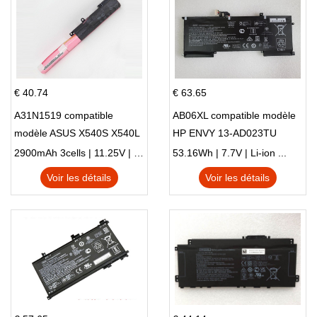
€ 40.74
€ 63.65
A31N1519 compatible
AB06XL compatible modèle
modèle ASUS X540S X540L
HP ENVY 13-AD023TU
X540LA-SI302 X540SA
HSTNN-DB8C 921438-855
2900mAh 3cells | 11.25V | Li-ion ...
53.16Wh | 7.7V | Li-ion ...
X540S
TPN-I128
Voir les détails
Voir les détails