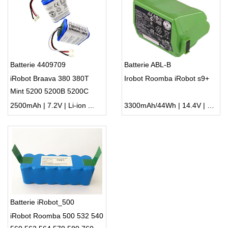
Batterie 4409709
Batterie ABL-B
iRobot Braava 380 380T
Irobot Roomba iRobot s9+
Mint 5200 5200B 5200C
Floor Mopping Robots
2500mAh | 7.2V | Li-ion ...
3300mAh/44Wh | 14.4V | Li-ion ...
Batterie iRobot_500
iRobot Roomba 500 532 540