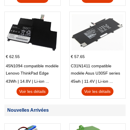
€ 62.55
€ 57.65
45N1094 compatible modèle
C31N1411 compatible
Lenovo ThinkPad Edge
modèle Asus U305F series
S230u Twist
43Wh | 14.8V | Li-ion ...
45wh | 11.4V | Li-ion ...
Voir les détails
Voir les détails
Nouvelles Arrivées