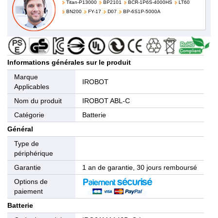
Titan-P13000
BP2101
BCR-1P6S-4000HS
LT60
BN200
FY-17
D07
BP-6S1P-5000A
Informations générales sur le produit
Marque
IROBOT
Applicables
Nom du produit
IROBOT ABL-C
Catégorie
Batterie
Général
Type de
périphérique
Garantie
1 an de garantie, 30 jours remboursé
Options de
paiement
Batterie