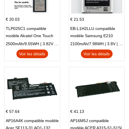
€ 20.03
€ 21.53
TLP025C1 compatible
EB-L1H2LLU compatible
modèle Alcatel One Touch
modèle Samsung E210
Pop 4 Plus OT-5056D
E210K i939
2500mAh/9.55WH | 3.82V | Li-ion ...
2100mAh/7.98WH | 3.8V | Li-ion ...
Voir les détails
Voir les détails
€ 57.64
€ 41.13
AP16A4K compatible modèle
AP16M5J compatible
Acer SF113-31 AO1-132
modèle ACER A315-51-51SL