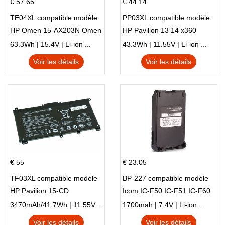
€ 57.65
€ 44.14
TE04XL compatible modèle
PP03XL compatible modèle
HP Omen 15-AX203N Omen
HP Pavilion 13 14 x360
15 Series Pavilion 15 Series
L83388-AC1 L83388-421
63.3Wh | 15.4V | Li-ion ...
43.3Wh | 11.55V | Li-ion ...
HSTNN-LB8S M01118-421
Voir les détails
Voir les détails
M01144-005 13-BB 14-DV
14-DK 15-EH HSTNN-DB9X
€ 55
€ 23.05
TF03XL compatible modèle
BP-227 compatible modèle
HP Pavilion 15-CD
Icom IC-F50 IC-F51 IC-F60
IC-F61 IC-M87
3470mAh/41.7Wh | 11.55V | Li-ion ...
1700mah | 7.4V | Li-ion ...
Voir les détails
Voir les détails