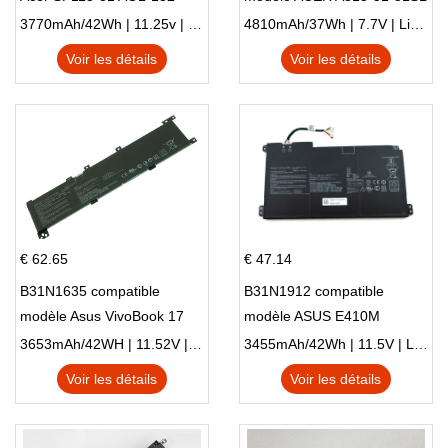
NE132
N17Q1 SERIES
3770mAh/42Wh | 11.25v | Li-ion ...
4810mAh/37Wh | 7.7V | Li-ion ...
Voir les détails
Voir les détails
€ 62.65
€ 47.14
B31N1635 compatible
B31N1912 compatible
modèle Asus VivoBook 17
modèle ASUS E410M
X705NC X705UA X705UV
E410MA L410MA
3653mAh/42WH | 11.52V | Li-ion ...
3455mAh/42Wh | 11.5V | Li-ion ...
X705UN X705UD
Voir les détails
Voir les détails