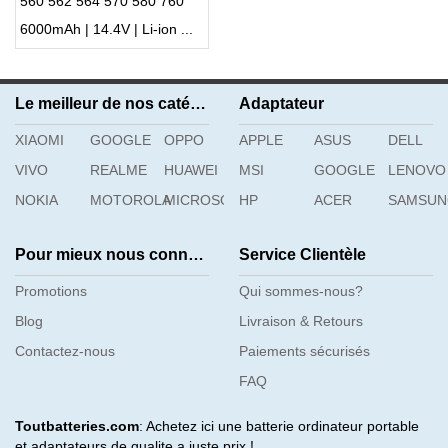
560 562 564 570 580 760
770
6000mAh | 14.4V | Li-ion ...
Le meilleur de nos catégories
Adaptateur
XIAOMI
GOOGLE
OPPO
APPLE
ASUS
DELL
VIVO
REALME
HUAWEI
MSI
GOOGLE
LENOVO
NOKIA
MOTOROLA
MICROSOFT
HP
ACER
SAMSU
Pour mieux nous connaître
Service Clientèle
Promotions
Qui sommes-nous?
Blog
Livraison & Retours
Contactez-nous
Paiements sécurisés
FAQ
Toutbatteries.com
: Achetez ici une batterie ordinateur portable
et adaptateurs de qualite a juste prix !