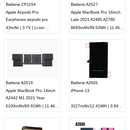
Batterie CP1154
Batterie A2527
Apple Airpods Pro
Apple MacBook Pro 16inch
Earphones airpods pro
Late 2021 A2485 A2780
A2084 A2083
MK183LL/A EMC 3651
43mAh | 3.7V | Li-ion ...
8693mAh/99.53Wh | 11.45V | Li-ion ...
Batterie A2519
Batterie A2655
Apple MacBook Pro 14inch
iPhone 13
A2442 M1 2021 Year
MKGR3LL/A
6100mAh/69.91Wh | 11.46V | Li-ion ...
3227mAh/12.41WH | 3.84V | Li-ion ...