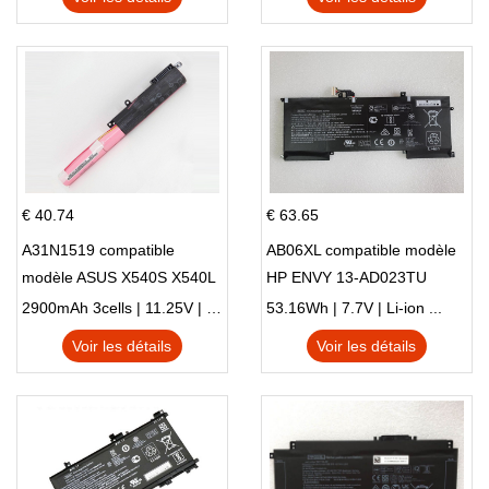
€ 40.74
€ 63.65
A31N1519 compatible
AB06XL compatible modèle
modèle ASUS X540S X540L
HP ENVY 13-AD023TU
X540LA-SI302 X540SA
HSTNN-DB8C 921438-855
2900mAh 3cells | 11.25V | Li-ion ...
53.16Wh | 7.7V | Li-ion ...
X540S
TPN-I128
Voir les détails
Voir les détails