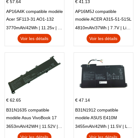
€ 57.64
€ 41.13
AP16A4K compatible modèle
AP16M5J compatible
Acer SF113-31 AO1-132
modèle ACER A315-51-51SL
NE132
N17Q1 SERIES
3770mAh/42Wh | 11.25v | Li-ion ...
4810mAh/37Wh | 7.7V | Li-ion ...
Voir les détails
Voir les détails
€ 62.65
€ 47.14
B31N1635 compatible
B31N1912 compatible
modèle Asus VivoBook 17
modèle ASUS E410M
X705NC X705UA X705UV
E410MA L410MA
3653mAh/42WH | 11.52V | Li-ion ...
3455mAh/42Wh | 11.5V | Li-ion ...
X705UN X705UD
Voir les détails
Voir les détails