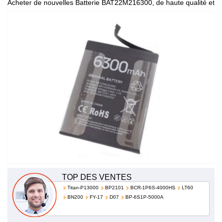
Acheter de nouvelles Batterie BAT22M216300, de haute qualité et
à bas prix!
TOP DES VENTES
Titan-P13000
BP2101
BCR-1P6S-4000HS
LT60
BN200
FY-17
D07
BP-6S1P-5000A