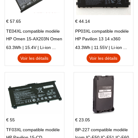
€ 57.65
€ 44.14
TE04XL compatible modèle
PP03XL compatible modèle
HP Omen 15-AX203N Omen
HP Pavilion 13 14 x360
15 Series Pavilion 15 Series
L83388-AC1 L83388-421
63.3Wh | 15.4V | Li-ion ...
43.3Wh | 11.55V | Li-ion ...
HSTNN-LB8S M01118-421
Voir les détails
Voir les détails
M01144-005 13-BB 14-DV
14-DK 15-EH HSTNN-DB9X
€ 55
€ 23.05
TF03XL compatible modèle
BP-227 compatible modèle
HP Pavilion 15-CD
Icom IC-F50 IC-F51 IC-F60