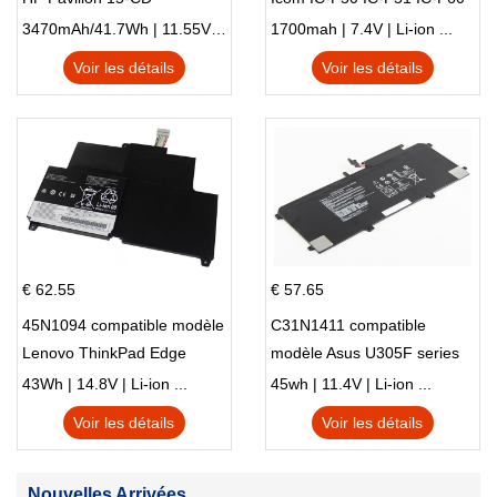
IC-F61 IC-M87
3470mAh/41.7Wh | 11.55V | Li-ion ...
1700mah | 7.4V | Li-ion ...
Voir les détails
Voir les détails
€ 62.55
€ 57.65
45N1094 compatible modèle
C31N1411 compatible
Lenovo ThinkPad Edge
modèle Asus U305F series
S230u Twist
43Wh | 14.8V | Li-ion ...
45wh | 11.4V | Li-ion ...
Voir les détails
Voir les détails
Nouvelles Arrivées