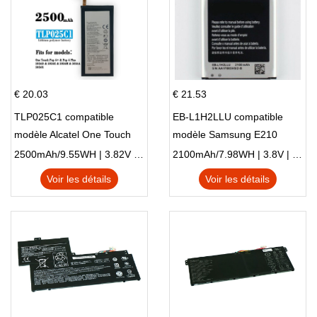
€ 20.03
€ 21.53
TLP025C1 compatible
EB-L1H2LLU compatible
modèle Alcatel One Touch
modèle Samsung E210
Pop 4 Plus OT-5056D
E210K i939
2500mAh/9.55WH | 3.82V | Li-ion ...
2100mAh/7.98WH | 3.8V | Li-ion ...
Voir les détails
Voir les détails