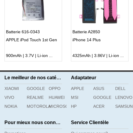
Batterie 616-0343
Batterie A2850
APPLE iPod Touch 1st Gen
iPhone 14 Plus
900mAh | 3.7V | Li-ion ...
4325mAh | 3.86V | Li-ion ...
Le meilleur de nos catégories
Adaptateur
XIAOMI
GOOGLE
OPPO
APPLE
ASUS
DELL
VIVO
REALME
HUAWEI
MSI
GOOGLE
LENOVO
NOKIA
MOTOROLA
MICROSOFT
HP
ACER
SAMSU
Pour mieux nous connaître
Service Clientèle