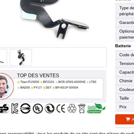
Type d
périphé
Garanti
Options
paieme
Batterie
Code de
Tensio
Capaci
TOP DES VENTES
Chimie
Titan-P13000
BP2101
BCR-1P6S-4000HS
LT60
BN200
FY-17
D07
BP-6S1P-5000A
Couleu
Taille
Prix
A
non-responsabilité : tous les produits de ce site sont des pièces de 