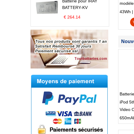
Batterie pour IRAY
modèle
BATTERY-KV
Edge S
43Wh | 1
€ 264.14
Nouve
Batteri
iPod 5t
Video C
650mAh |