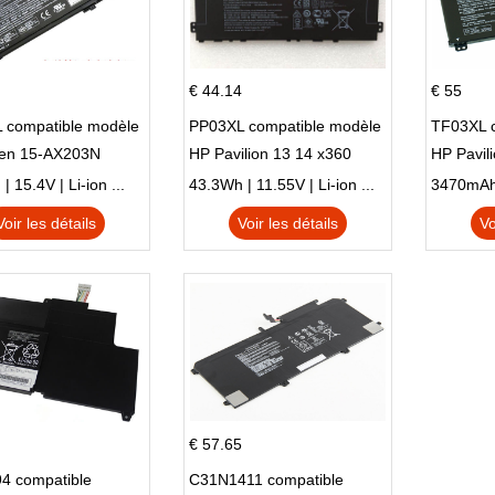
€ 44.14
€ 55
 compatible modèle
PP03XL compatible modèle
TF03XL 
en 15-AX203N
HP Pavilion 13 14 x360
HP Pavil
 Series Pavilion 15
L83388-AC1 L83388-421
 15.4V | Li-ion ...
43.3Wh | 11.55V | Li-ion ...
HSTNN-LB8S M01118-421
Voir les détails
Voir les détails
Vo
M01144-005 13-BB 14-DV
14-DK 15-EH HSTNN-DB9X
€ 57.65
4 compatible
C31N1411 compatible