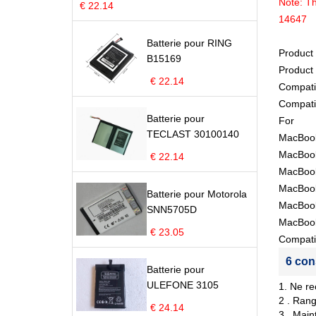
Note: Th
€ 22.14
14647
Batterie pour RING
Product
B15169
Product
€ 22.14
Compati
Compatib
Batterie pour
For
TECLAST 30100140
MacBook
MacBook
€ 22.14
MacBook
MacBook
Batterie pour Motorola
MacBook
SNN5705D
MacBook
€ 23.05
Compati
6 con
Batterie pour
ULEFONE 3105
1. Ne re
2 . Rang
€ 24.14
3 . Main