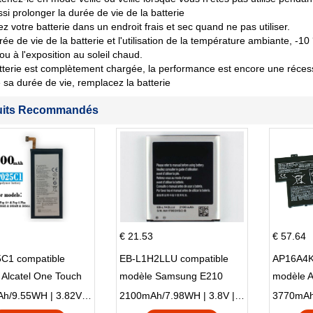
si prolonger la durée de vie de la batterie
z votre batterie dans un endroit frais et sec quand ne pas utiliser.
rée de vie de la batterie et l'utilisation de la température ambiante, -10
 ou à l'exposition au soleil chaud.
tterie est complètement chargée, la performance est encore une récession
sa durée de vie, remplacez la batterie
uits Recommandés
€ 21.53
€ 57.64
C1 compatible
EB-L1H2LLU compatible
AP16A4K
Alcatel One Touch
modèle Samsung E210
modèle 
Plus OT-5056D
E210K i939
AO1-132
2500mAh/9.55WH | 3.82V | Li-ion ...
2100mAh/7.98WH | 3.8V | Li-ion ...