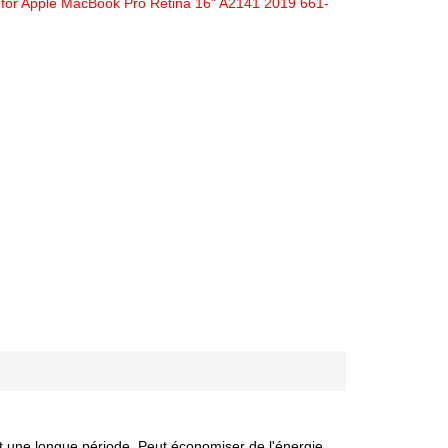
le for Apple MacBook Pro Retina 16" A2141 2019 661-
nt une longue période. Peut économiser de l'énergie,