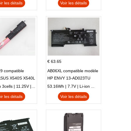
ir les détails
Voir les détails
€ 63.65
9 compatible
AB06XL compatible modèle
ASUS X540S X540L
HP ENVY 13-AD023TU
SI302 X540SA
HSTNN-DB8C 921438-855
2900mAh 3cells | 11.25V | Li-ion ...
53.16Wh | 7.7V | Li-ion ...
TPN-I128
ir les détails
Voir les détails