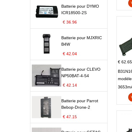
Batterie pour DYMO
ICR18500-2S
€ 36.96
Batterie pour MJXRIC
B4W
€ 42.04
€ 62.65
Batterie pour CLEVO
B31N16
NP50BAT-4-54
modèle
€ 42.14
X705N
X705U
Batterie pour Parrot
Bebop-Drone-2
€ 47.15