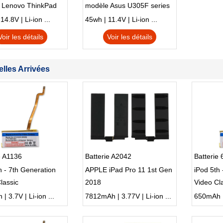
 Lenovo ThinkPad
modèle Asus U305F series
230u Twist
4.8V | Li-ion ...
45wh | 11.4V | Li-ion ...
Voir les détails
Voir les détails
lles Arrivées
e A1136
Batterie A2042
Batterie
h - 7th Generation
APPLE iPad Pro 11 1st Gen
iPod 5th 
lassic
2018
Video Cl
 3.7V | Li-ion ...
7812mAh | 3.77V | Li-ion ...
650mAh | 