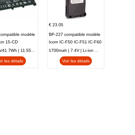
€ 23.05
compatible modèle
BP-227 compatible modèle
ion 15-CD
Icom IC-F50 IC-F51 IC-F60
IC-F61 IC-M87
3470mAh/41.7Wh | 11.55V | Li-ion ...
1700mah | 7.4V | Li-ion ...
ir les détails
Voir les détails