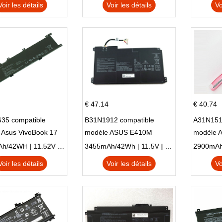
Voir les détails
Voir les détails
Vo
€ 47.14
€ 40.74
35 compatible
B31N1912 compatible
A31N151
 Asus VivoBook 17
modèle ASUS E410M
modèle 
C X705UA X705UV
E410MA L410MA
X540LA-
3653mAh/42WH | 11.52V | Li-ion ...
3455mAh/42Wh | 11.5V | Li-ion ...
N X705UD
X540S
Voir les détails
Voir les détails
Vo