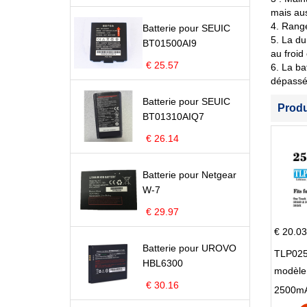
mais aus
4. Range
Batterie pour SEUIC
5. La du
BT01500AI9
au froid
€ 25.57
6. La ba
dépassé 
Batterie pour SEUIC
Prod
BT01310AIQ7
€ 26.14
Batterie pour Netgear
W-7
€ 29.97
€ 20.03
Batterie pour UROVO
TLP025
HBL6300
modèle 
€ 30.16
Pop 4 