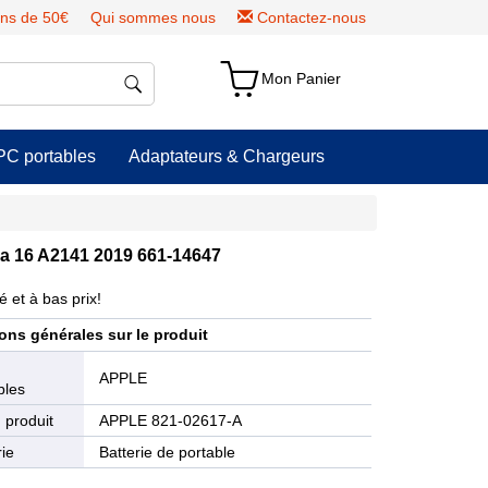
ns de 50€
Qui sommes nous
Contactez-nous
Mon Panier
PC portables
Adaptateurs & Chargeurs
na 16 A2141 2019 661-14647
 et à bas prix!
ons générales sur le produit
e
APPLE
bles
 produit
APPLE 821-02617-A
ie
Batterie de portable