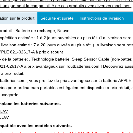
t uniquement la compatibilité de ces produits avec diverses machines.
tion sur le produit
Sécurité et sûreté
Instructions de livraison
produit : Batterie de rechange, Neuve
xpédition estimée : 1 à 2 jours ouvrables au plus tôt. (La livraison ser
 livraison estimé : 7 à 20 jours ouvrés au plus tôt. (La livraison sera r
PPLE 821-02617-A à prix discount
 de la batterie: , Technologie batterie: Sleep Sensor Cable (non-batter, 
1-02617-A à prix avantageux sur Toutbatteries.com ! Découvrez aussi n
à prix réduit.
batteries.com , vous profitez de prix avantageux sur la batterie APPLE 
ries pour ordinateurs portables est également disponible à prix réduit
auvegarde.
place les batteries suivantes:
L/A*
L/A*
patible avec les modèles suivants: