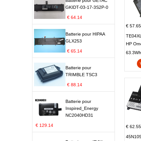
Batterie pour GETAC
GKIDT-03-17-3S2P-0
€ 64.14
€ 57.65
Batterie pour HIPAA
TE04XL
GLX253
HP Om
€ 65.14
Omen 15
63.3Wh |
Series
Batterie pour
TRIMBLE TSC3
€ 88.14
Batterie pour
Inspired_Energy
NC2040HD31
€ 129.14
€ 62.55
45N109