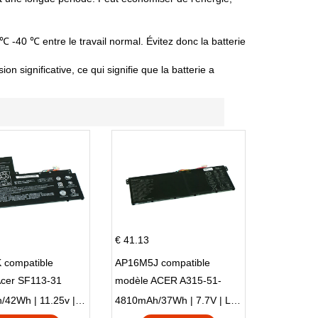
 ℃ -40 ℃ entre le travail normal. Évitez donc la batterie
 significative, ce qui signifie que la batterie a
€ 41.13
 compatible
AP16M5J compatible
Acer SF113-31
modèle ACER A315-51-
 NE132
51SL N17Q1 SERIES
3770mAh/42Wh | 11.25v | Li-ion ...
4810mAh/37Wh | 7.7V | Li-ion ...