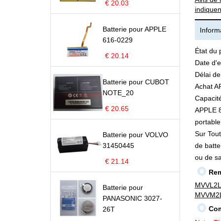
€ 20.03
indiquen
Batterie pour APPLE
Informa
616-0229
État du 
€ 20.14
Date d'e
Délai de
Batterie pour CUBOT
Achat A
NOTE_20
Capacité
€ 20.65
APPLE 82
portable 
Sur Tout
Batterie pour VOLVO
31450445
de batte
ou de s
€ 21.14
Rem
MVVL2L
Batterie pour
MVVM2L
PANASONIC 3027-
Com
26T