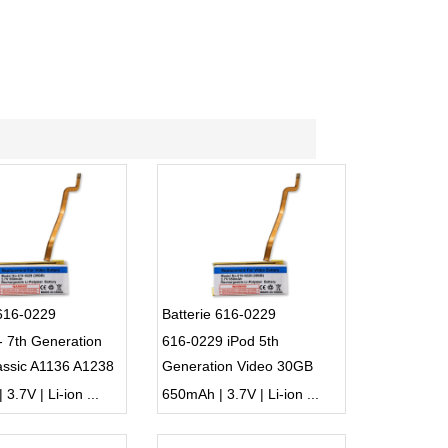
 616-0229
Batterie 616-0229
- 7th Generation
616-0229 iPod 5th
assic A1136 A1238
Generation Video 30GB
A1136
3.7V | Li-ion ...
650mAh | 3.7V | Li-ion ...