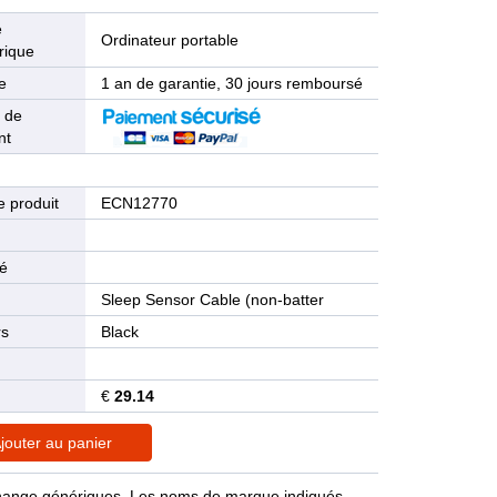
e
Ordinateur portable
rique
e
1 an de garantie, 30 jours remboursé
 de
nt
 produit
ECN12770
n
té
Sleep Sensor Cable (non-batter
rs
Black
€
29.14
jouter au panier
rechange génériques. Les noms de marque indiqués