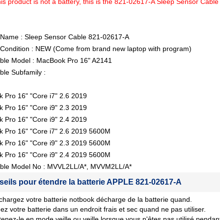
is product is not a battery, this is the 821-02617-A Sleep Sensor Cab
 Name : Sleep Sensor Cable 821-02617-A
 Condition : NEW (Come from brand new laptop with program)
ble Model : MacBook Pro 16" A2141
le Subfamily :
 Pro 16" "Core i7" 2.6 2019
 Pro 16" "Core i9" 2.3 2019
 Pro 16" "Core i9" 2.4 2019
 Pro 16" "Core i7" 2.6 2019 5600M
 Pro 16" "Core i9" 2.3 2019 5600M
 Pro 16" "Core i9" 2.4 2019 5600M
ble Model No : MVVL2LL/A*, MVVM2LL/A*
seils pour étendre la batterie APPLE 821-02617-A
chargez votre batterie notbook décharge de la batterie quand.
ez votre batterie dans un endroit frais et sec quand ne pas utiliser.
tenez-le en mode veille ou veille lorsque vous n'êtes pas utilisé penda