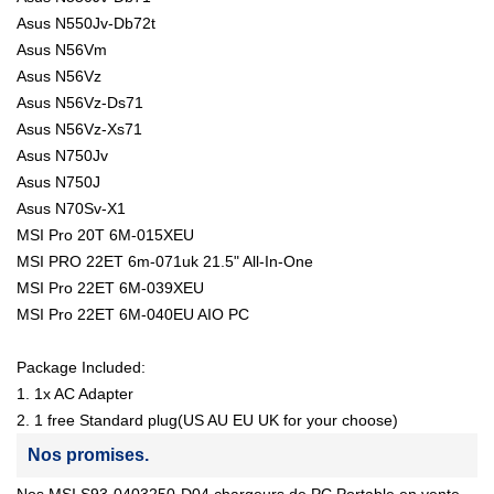
Asus N550Jv-Db72t
Asus N56Vm
Asus N56Vz
Asus N56Vz-Ds71
Asus N56Vz-Xs71
Asus N750Jv
Asus N750J
Asus N70Sv-X1
MSI Pro 20T 6M-015XEU
MSI PRO 22ET 6m-071uk 21.5" All-In-One
MSI Pro 22ET 6M-039XEU
MSI Pro 22ET 6M-040EU AIO PC
Package Included:
1. 1x AC Adapter
2. 1 free Standard plug(US AU EU UK for your choose)
Nos promises.