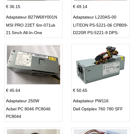
€ 36.15
€ 49.14
Adaptateur B27W68Y001N
Adaptateur L220AS-00
MSI PRO 22ET 6m-071uk
LITEON PS-5221-06 CPB09-
21.5inch All-In-One
D220R PS-5221-9 DPS-
220UB-A
€ 45.64
€ 50.65
Adaptateur 250W
Adaptateur PW116
Acbel PC 8046 PC8046
Dell Optiplex 760 780 SFF
PC8044