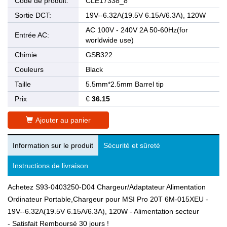
Code de produit:
CLE17338_8
Sortie DCT:
19V--6.32A(19.5V 6.15A/6.3A), 120W
AC 100V - 240V 2A 50-60Hz(for
Entrée AC:
worldwide use)
Chimie
GSB322
Couleurs
Black
Taille
5.5mm*2.5mm Barrel tip
Prix
€
36.15
Ajouter au panier
Information sur le produit
Sécurité et sûreté
Instructions de livraison
Achetez S93-0403250-D04 Chargeur/Adaptateur Alimentation
Ordinateur Portable,Chargeur pour MSI Pro 20T 6M-015XEU -
19V--6.32A(19.5V 6.15A/6.3A), 120W - Alimentation secteur
- Satisfait Remboursé 30 jours !