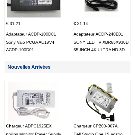
€ 31.21
€ 31.14
Adaptateur ACDP-100D01
Adaptateur ACDP-240E01
Sony Vaio PCGA AC19V4
SONY LED TV XBR65X930D
ACDP-100D01
65-INCH 4K ULTRA HD 3D
SMART TV USB Cable
Nouvelles Arrivées
Chargeur ADPC1925EX
Chargeur CPB09-007A
philips Monitor Power Supply
Dell Studio One 19 Vostro