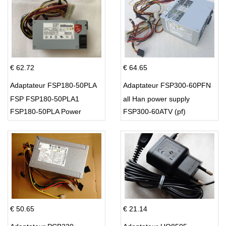
€ 62.72
€ 64.65
Adaptateur FSP180-50PLA
Adaptateur FSP300-60PFN
FSP FSP180-50PLA1
all Han power supply
FSP180-50PLA Power
FSP300-60ATV (pf)
Supply 220w
€ 50.65
€ 21.14