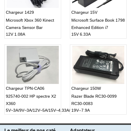
Chargeur 1429
Chargeur 15V
Microsoft Xbox 360 Kinect
Microsoft Surface Book 1798
Camera Sensor Bar
Enhanced Edition i7
12V 1.08A
15V 6.33A
Chargeur TPN-CA06
Chargeur 150W
925740-002 HP spectre X2
Razer Blade RC30-0099
X360
RC30-0083
5V~3A/9V~3A/12V~5A/15V~4.33A/20V~3.25A
19V--7.9A
Le meilleur de nos catégories
Adaptateur