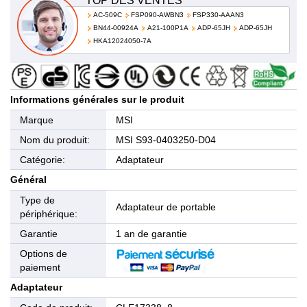
TOP DES VENTES
AC-509C
FSP090-AWBN3
FSP330-AAAN3
BN44-00924A
A21-100P1A
ADP-65JH
ADP-65JH
HKA12024050-7A
Informations générales sur le produit
Marque
MSI
Nom du produit:
MSI S93-0403250-D04
Catégorie:
Adaptateur
Général
Type de
Adaptateur de portable
périphérique:
Garantie
1 an de garantie
Options de
paiement
Adaptateur