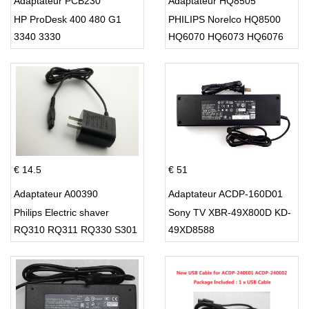
Adaptateur PCB230
Adaptateur HQ8505
HP ProDesk 400 480 G1
PHILIPS Norelco HQ8500
3340 3330
HQ6070 HQ6073 HQ6076
PT860 HQ8
€ 14.5
€ 51
Adaptateur A00390
Adaptateur ACDP-160D01
Philips Electric shaver
Sony TV XBR-49X800D KD-
RQ310 RQ311 RQ330 S301
49XD8588
S512