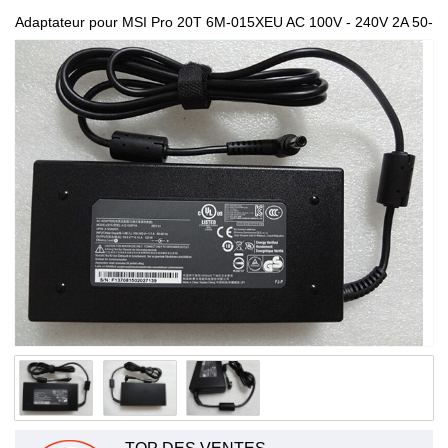
Adaptateur pour MSI Pro 20T 6M-015XEU AC 100V - 240V 2A 50-
60Hz(for worldwide use) S93-0403250-D04