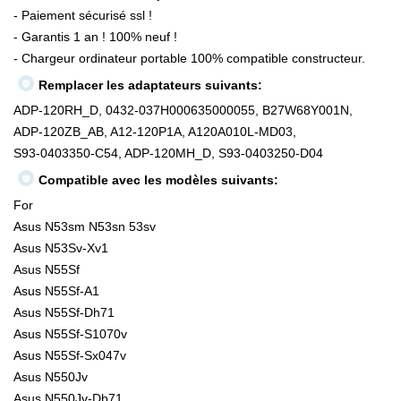
- Paiement sécurisé ssl !
- Garantis 1 an ! 100% neuf !
- Chargeur ordinateur portable 100% compatible constructeur.
Remplacer les adaptateurs suivants:
ADP-120RH_D, 0432-037H000635000055, B27W68Y001N,
ADP-120ZB_AB, A12-120P1A, A120A010L-MD03,
S93-0403350-C54, ADP-120MH_D, S93-0403250-D04
Compatible avec les modèles suivants:
For
Asus N53sm N53sn 53sv
Asus N53Sv-Xv1
Asus N55Sf
Asus N55Sf-A1
Asus N55Sf-Dh71
Asus N55Sf-S1070v
Asus N55Sf-Sx047v
Asus N550Jv
Asus N550Jv-Db71