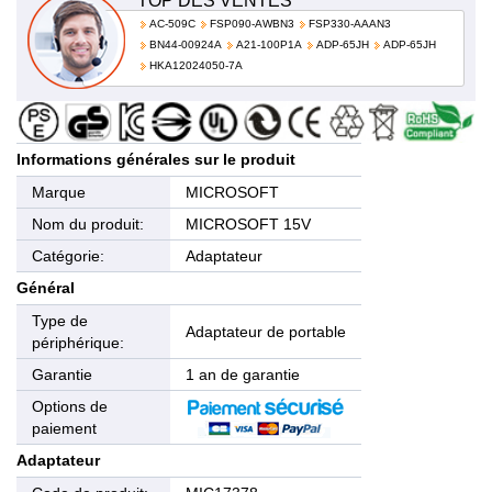
TOP DES VENTES
AC-509C
FSP090-AWBN3
FSP330-AAAN3
BN44-00924A
A21-100P1A
ADP-65JH
ADP-65JH
HKA12024050-7A
Informations générales sur le produit
Marque
MICROSOFT
Nom du produit:
MICROSOFT 15V
Catégorie:
Adaptateur
Général
Type de
Adaptateur de portable
périphérique:
Garantie
1 an de garantie
Options de
paiement
Adaptateur