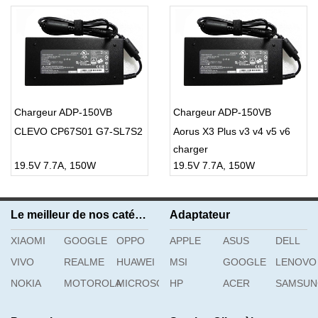
Chargeur ADP-150VB
Chargeur ADP-150VB
CLEVO CP67S01 G7-SL7S2
Aorus X3 Plus v3 v4 v5 v6
charger
19.5V 7.7A, 150W
19.5V 7.7A, 150W
Le meilleur de nos catégories
Adaptateur
XIAOMI
GOOGLE
OPPO
APPLE
ASUS
DELL
VIVO
REALME
HUAWEI
MSI
GOOGLE
LENOVO
NOKIA
MOTOROLA
MICROSOFT
HP
ACER
SAMSU