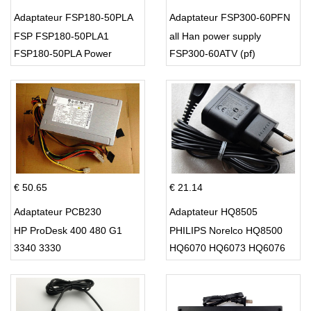
Adaptateur FSP180-50PLA
Adaptateur FSP300-60PFN
FSP FSP180-50PLA1
all Han power supply
FSP180-50PLA Power
FSP300-60ATV (pf)
Supply 220w
€ 50.65
€ 21.14
Adaptateur PCB230
Adaptateur HQ8505
HP ProDesk 400 480 G1
PHILIPS Norelco HQ8500
3340 3330
HQ6070 HQ6073 HQ6076
PT860 HQ8