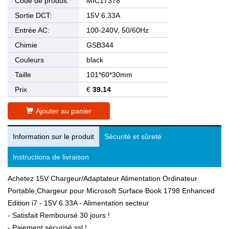
Code de produit:
MIC17378
Sortie DCT:
15V 6.33A
Entrée AC:
100-240V, 50/60Hz
Chimie
GSB344
Couleurs
black
Taille
101*60*30mm
Prix
€
39.14
Ajouter au panier
Information sur le produit
Sécurité et sûreté
Instructions de livraison
Achetez 15V Chargeur/Adaptateur Alimentation Ordinateur
Portable,Chargeur pour Microsoft Surface Book 1798 Enhanced
Edition i7 - 15V 6.33A - Alimentation secteur
- Satisfait Remboursé 30 jours !
- Paiement sécurisé ssl !