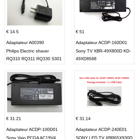
€ 14.5
€ 51
Adaptateur A00390
Adaptateur ACDP-160D01
Philips Electric shaver
Sony TV XBR-49X800D KD-
RQ310 RQ311 RQ330 S301
49XD8588
S512
€ 31.21
€ 31.14
Adaptateur ACDP-100D01
Adaptateur ACDP-240E01
Sony Vaio PCGA AC19V4
SONY LED TV XBR65X930D