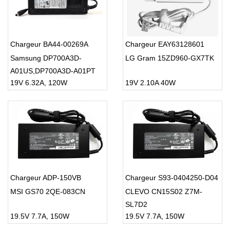
Chargeur BA44-00269A
Chargeur EAY63128601
Samsung DP700A3D-
LG Gram 15ZD960-GX7TK
A01US,DP700A3D-A01PT
19V 6.32A, 120W
19V 2.10A 40W
DP700A3B AIO
Chargeur ADP-150VB
Chargeur S93-0404250-D04
MSI GS70 2QE-083CN
CLEVO CN15S02 Z7M-
SL7D2
19.5V 7.7A, 150W
19.5V 7.7A, 150W