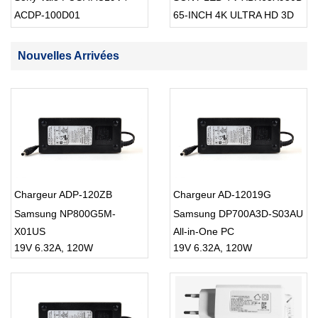
ACDP-100D01
65-INCH 4K ULTRA HD 3D
SMART TV USB Cable
Nouvelles Arrivées
Chargeur ADP-120ZB
Chargeur AD-12019G
Samsung NP800G5M-
Samsung DP700A3D-S03AU
X01US
All-in-One PC
19V 6.32A, 120W
19V 6.32A, 120W