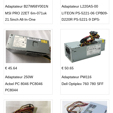
Adaptateur B27W68Y001N
Adaptateur L220AS-00
MSI PRO 22ET 6m-071uk
LITEON PS-5221-06 CPB09-
21.5inch All-In-One
D220R PS-5221-9 DPS-
220UB-A
€ 45.64
€ 50.65
Adaptateur 250W
Adaptateur PW116
Acbel PC 8046 PC8046
Dell Optiplex 760 780 SFF
PC8044