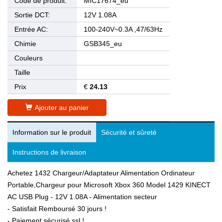
Code de produit:
MIC17674_eu
Sortie DCT:
12V 1.08A
Entrée AC:
100-240V~0.3A ,47/63Hz
Chimie
GSB345_eu
Couleurs
Taille
Prix
€
24.13
Ajouter au panier
Information sur le produit
Sécurité et sûreté
Instructions de livraison
Achetez 1432 Chargeur/Adaptateur Alimentation Ordinateur
Portable,Chargeur pour Microsoft Xbox 360 Model 1429 KINECT
AC USB Plug - 12V 1.08A - Alimentation secteur
- Satisfait Remboursé 30 jours !
- Paiement sécurisé ssl !