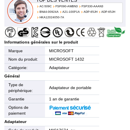
TOP DES VENTES
AC-509C
FSP090-AWBN3
FSP330-AAAN3
BN44-00924A
A21-100P1A
ADP-65JH
ADP-65JH
HKA12024050-7A
Informations générales sur le produit
Marque
MICROSOFT
Nom du produit:
MICROSOFT 1432
Catégorie:
Adaptateur
Général
Type de
Adaptateur de portable
périphérique:
Garantie
1 an de garantie
Options de
paiement
Adaptateur