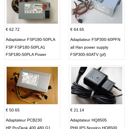
€ 62.72
€ 64.65
Adaptateur FSP180-50PLA
Adaptateur FSP300-60PFN
FSP FSP180-50PLA1
all Han power supply
FSP180-50PLA Power
FSP300-60ATV (pf)
Supply 220w
€ 50.65
€ 21.14
Adaptateur PCB230
Adaptateur HQ8505
HP ProDesk 400 480 G1
PHILIPS Norelco HQ8500