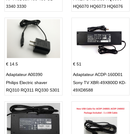
3340 3330
HQ6070 HQ6073 HQ6076
PT860 HQ8
€ 14.5
€ 51
Adaptateur A00390
Adaptateur ACDP-160D01
Philips Electric shaver
Sony TV XBR-49X800D KD-
RQ310 RQ311 RQ330 S301
49XD8588
S512