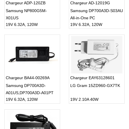
Chargeur ADP-120ZB
Chargeur AD-12019G
Samsung NP800G5M-
Samsung DP700A3D-S03AU
X01US
All-in-One PC
19V 6.32A, 120W
19V 6.32A, 120W
Chargeur BA44-00269A
Chargeur EAY63128601
Samsung DP700A3D-
LG Gram 15ZD960-GX7TK
A01US,DP700A3D-A01PT
19V 6.32A, 120W
19V 2.10A 40W
DP700A3B AIO