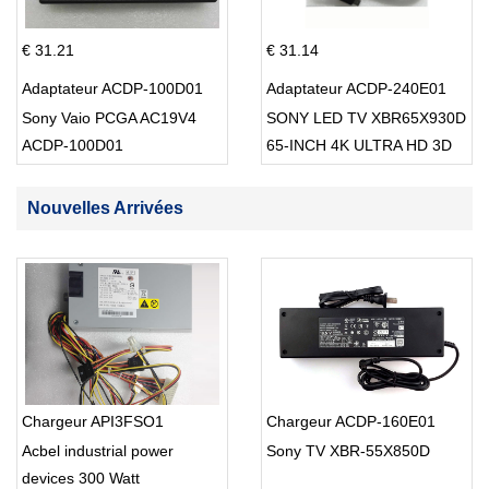
€ 31.21
€ 31.14
Adaptateur ACDP-100D01
Adaptateur ACDP-240E01
Sony Vaio PCGA AC19V4
SONY LED TV XBR65X930D
ACDP-100D01
65-INCH 4K ULTRA HD 3D
SMART TV USB Cable
Nouvelles Arrivées
Chargeur API3FSO1
Chargeur ACDP-160E01
Acbel industrial power
Sony TV XBR-55X850D
devices 300 Watt