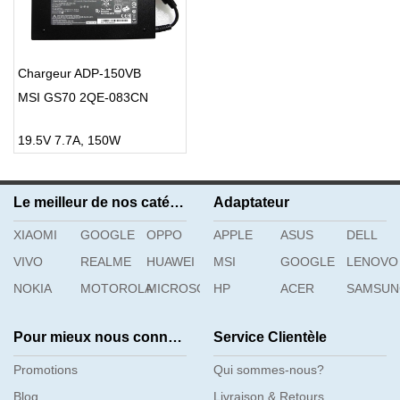
Chargeur ADP-150VB
MSI GS70 2QE-083CN
19.5V 7.7A, 150W
Le meilleur de nos catégories
Adaptateur
XIAOMI
GOOGLE
OPPO
APPLE
ASUS
DELL
VIVO
REALME
HUAWEI
MSI
GOOGLE
LENOVO
NOKIA
MOTOROLA
MICROSOFT
HP
ACER
SAMSU
Pour mieux nous connaître
Service Clientèle
Promotions
Qui sommes-nous?
Blog
Livraison & Retours