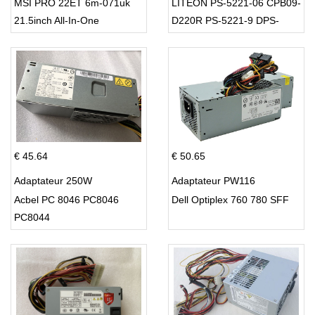
MSI PRO 22ET 6m-071uk
LITEON PS-5221-06 CPB09-
21.5inch All-In-One
D220R PS-5221-9 DPS-
220UB-A
€ 45.64
€ 50.65
Adaptateur 250W
Adaptateur PW116
Acbel PC 8046 PC8046
Dell Optiplex 760 780 SFF
PC8044