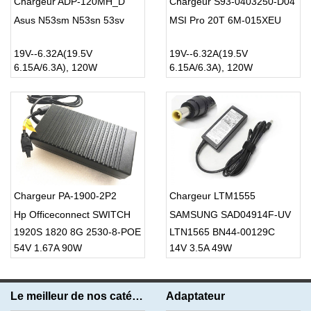
Chargeur ADP-120MH_D
Chargeur S93-0403250-D04
Asus N53sm N53sn 53sv
MSI Pro 20T 6M-015XEU
19V--6.32A(19.5V
19V--6.32A(19.5V
6.15A/6.3A), 120W
6.15A/6.3A), 120W
Chargeur PA-1900-2P2
Chargeur LTM1555
Hp Officeconnect SWITCH
SAMSUNG SAD04914F-UV
1920S 1820 8G 2530-8-POE
LTN1565 BN44-00129C
54V 1.67A 90W
14V 3.5A 49W
J9774
Monitor
Le meilleur de nos catégories
Adaptateur