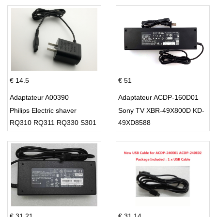
€ 14.5
€ 51
Adaptateur A00390
Adaptateur ACDP-160D01
Philips Electric shaver
Sony TV XBR-49X800D KD-
RQ310 RQ311 RQ330 S301
49XD8588
S512
€ 31.21
€ 31.14