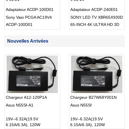
Adaptateur ACDP-100D01
Adaptateur ACDP-240E01
Sony Vaio PCGA AC19V4
SONY LED TV XBR65X930D
ACDP-100D01
65-INCH 4K ULTRA HD 3D
SMART TV USB Cable
Nouvelles Arrivées
Chargeur A12-120P1A
Chargeur B27W68Y001N
Asus N55Sf-A1
Asus N55Sf
19V--6.32A(19.5V
19V--6.32A(19.5V
6.15A/6.3A), 120W
6.15A/6.3A), 120W