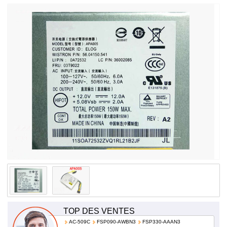
240V~,50/60 Hz,3.0A HKF1502-3B APA005 FSP150-20AI
TOP DES VENTES
AC-509C
FSP090-AWBN3
FSP330-AAAN3