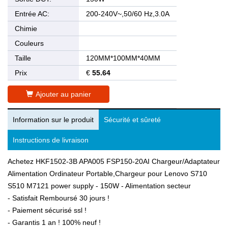
Entrée AC:
200-240V~,50/60 Hz,3.0A
Chimie
Couleurs
Taille
120MM*100MM*40MM
Prix
€
55.64
Ajouter au panier
Information sur le produit
Sécurité et sûreté
Instructions de livraison
Achetez HKF1502-3B APA005 FSP150-20AI Chargeur/Adaptateur
Alimentation Ordinateur Portable,Chargeur pour Lenovo S710
S510 M7121 power supply - 150W - Alimentation secteur
- Satisfait Remboursé 30 jours !
- Paiement sécurisé ssl !
- Garantis 1 an ! 100% neuf !