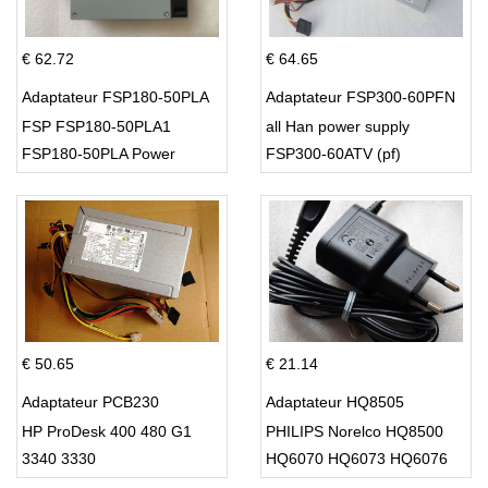
€ 62.72
€ 64.65
Adaptateur FSP180-50PLA
Adaptateur FSP300-60PFN
FSP FSP180-50PLA1
all Han power supply
FSP180-50PLA Power
FSP300-60ATV (pf)
Supply 220w
€ 50.65
€ 21.14
Adaptateur PCB230
Adaptateur HQ8505
HP ProDesk 400 480 G1
PHILIPS Norelco HQ8500
3340 3330
HQ6070 HQ6073 HQ6076
PT860 HQ8