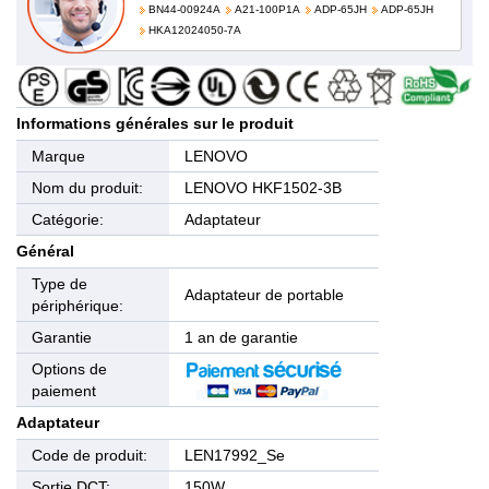
BN44-00924A
A21-100P1A
ADP-65JH
ADP-65JH
HKA12024050-7A
Informations générales sur le produit
Marque
LENOVO
Nom du produit:
LENOVO HKF1502-3B
Catégorie:
Adaptateur
Général
Type de
Adaptateur de portable
périphérique:
Garantie
1 an de garantie
Options de
paiement
Adaptateur
Code de produit:
LEN17992_Se
Sortie DCT:
150W