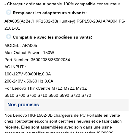
- Chargeur ordinateur portable 100% compatible constructeur.
Remplacer les adaptateurs suivants:
APA005(AcBel/HKF1502-3B(Huntkey) FSP150-20AI APA004 PS-
2181-01
Compatible avec les modèles suivants:
MODEL : APA005
Max Output Power : 150W
Part Number :36002085/36002084
AC INPUT :
100-127V~50/60Hz,6.0A
200-240V~,50/60 Hz,3.0A
For Lenovo ThinkCentre M71Z M72Z M73Z
S510 S700 S760 S710 S560 S590 S720 S770
Nos promises.
Nos Lenovo HKF1502-3B chargeurs de PC Portable en vente
chez Toutbatteries.com sont certifiées neuves et de fabrication
récente. Elles sont assemblées avec soin dans une usine