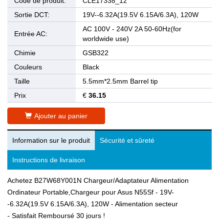
Code de produit:
CLE17338_12
Sortie DCT:
19V--6.32A(19.5V 6.15A/6.3A), 120W
AC 100V - 240V 2A 50-60Hz(for
Entrée AC:
worldwide use)
Chimie
GSB322
Couleurs
Black
Taille
5.5mm*2.5mm Barrel tip
Prix
€
36.15
Ajouter au panier
Information sur le produit
Sécurité et sûreté
Instructions de livraison
Achetez B27W68Y001N Chargeur/Adaptateur Alimentation
Ordinateur Portable,Chargeur pour Asus N55Sf - 19V-
-6.32A(19.5V 6.15A/6.3A), 120W - Alimentation secteur
- Satisfait Remboursé 30 jours !