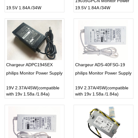
19035GPCN Monitor Power
19.5V 1.84A /34W
19.5V 1.84A /34W
Supply
Chargeur ADPC1945EX
Chargeur ADS-40FSG-19
philips Monitor Power Supply
philips Monitor Power Supply
19V 2.37A/45W(compatible
19V 2.37A/45W(compatible
with 19v 1.58a /1.84a)
with 19v 1.58a /1.84a)