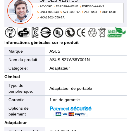
TOP DES VENTES
AC-509C
FSP090-AWBN3
FSP330-AAAN3
BN44-00924A
A21-100P1A
ADP-65JH
ADP-65JH
HKA12024050-7A
Informations générales sur le produit
Marque
ASUS
Nom du produit:
ASUS B27W68Y001N
Catégorie:
Adaptateur
Général
Type de
Adaptateur de portable
périphérique:
Garantie
1 an de garantie
Options de
paiement
Adaptateur