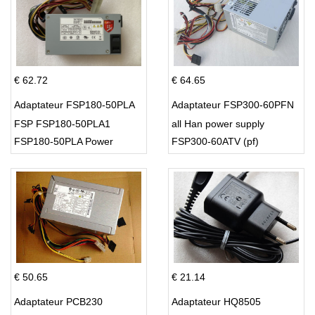
€ 62.72
€ 64.65
Adaptateur FSP180-50PLA
Adaptateur FSP300-60PFN
FSP FSP180-50PLA1
all Han power supply
FSP180-50PLA Power
FSP300-60ATV (pf)
Supply 220w
€ 50.65
€ 21.14
Adaptateur PCB230
Adaptateur HQ8505