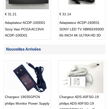
€ 31.21
€ 31.14
Adaptateur ACDP-100D01
Adaptateur ACDP-240E01
Sony Vaio PCGA AC19V4
SONY LED TV XBR65X930D
ACDP-100D01
65-INCH 4K ULTRA HD 3D
SMART TV USB Cable
Nouvelles Arrivées
Chargeur 19035GPCN
Chargeur ADS-40FSG-19
philips Monitor Power Supply
philips ADS-40FSG-19