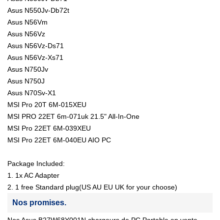
Asus N550Jv-Db72t
Asus N56Vm
Asus N56Vz
Asus N56Vz-Ds71
Asus N56Vz-Xs71
Asus N750Jv
Asus N750J
Asus N70Sv-X1
MSI Pro 20T 6M-015XEU
MSI PRO 22ET 6m-071uk 21.5" All-In-One
MSI Pro 22ET 6M-039XEU
MSI Pro 22ET 6M-040EU AIO PC
Package Included:
1. 1x AC Adapter
2. 1 free Standard plug(US AU EU UK for your choose)
Nos promises.