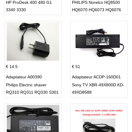
HP ProDesk 400 480 G1
PHILIPS Norelco HQ8500
3340 3330
HQ6070 HQ6073 HQ6076
PT860 HQ8
€ 14.5
€ 51
Adaptateur A00390
Adaptateur ACDP-160D01
Philips Electric shaver
Sony TV XBR-49X800D KD-
RQ310 RQ311 RQ330 S301
49XD8588
S512