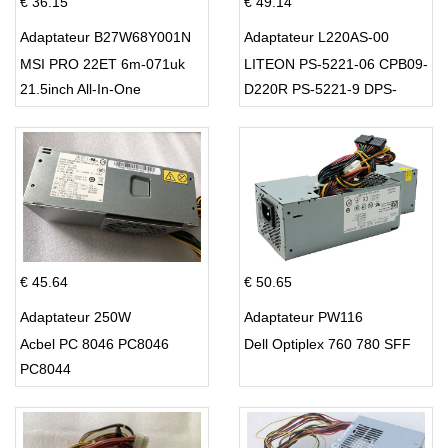
€ 36.15
€ 49.14
Adaptateur B27W68Y001N
Adaptateur L220AS-00
MSI PRO 22ET 6m-071uk
LITEON PS-5221-06 CPB09-
21.5inch All-In-One
D220R PS-5221-9 DPS-
220UB-A
€ 45.64
€ 50.65
Adaptateur 250W
Adaptateur PW116
Acbel PC 8046 PC8046
Dell Optiplex 760 780 SFF
PC8044