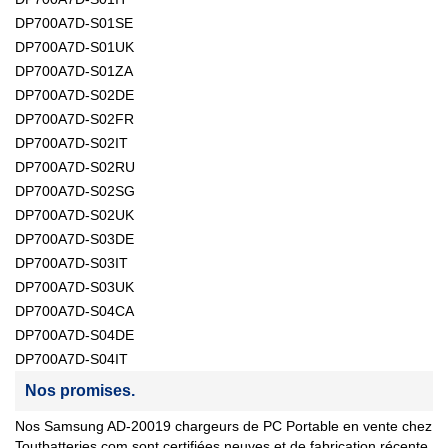
DP700A7D-S01SE
DP700A7D-S01UK
DP700A7D-S01ZA
DP700A7D-S02DE
DP700A7D-S02FR
DP700A7D-S02IT
DP700A7D-S02RU
DP700A7D-S02SG
DP700A7D-S02UK
DP700A7D-S03DE
DP700A7D-S03IT
DP700A7D-S03UK
DP700A7D-S04CA
DP700A7D-S04DE
DP700A7D-S04IT
Nos promises.
Nos Samsung AD-20019 chargeurs de PC Portable en vente chez
Toutbatteries.com sont certifiées neuves et de fabrication récente.