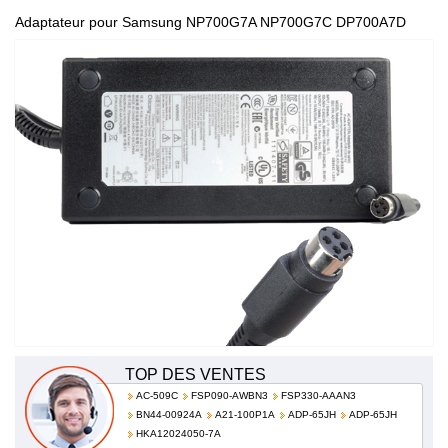
Adaptateur pour Samsung NP700G7A NP700G7C DP700A7D
100-240V 50-60Hz (for worldwide use) AD-20019
TOP DES VENTES
AC-509C
FSP090-AWBN3
FSP330-AAAN3
BN44-00924A
A21-100P1A
ADP-65JH
ADP-65JH
HKA12024050-7A