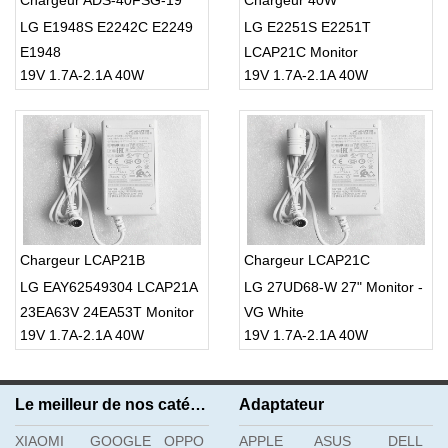
Chargeur ADS-40FSG-19
Chargeur 40W
LG E1948S E2242C E2249
LG E2251S E2251T
E1948
LCAP21C Monitor
19V 1.7A-2.1A 40W
19V 1.7A-2.1A 40W
Chargeur LCAP21B
Chargeur LCAP21C
LG EAY62549304 LCAP21A
LG 27UD68-W 27" Monitor -
23EA63V 24EA53T Monitor
VG White
19V 1.7A-2.1A 40W
19V 1.7A-2.1A 40W
Le meilleur de nos catégories
Adaptateur
XIAOMI
GOOGLE
OPPO
APPLE
ASUS
DELL