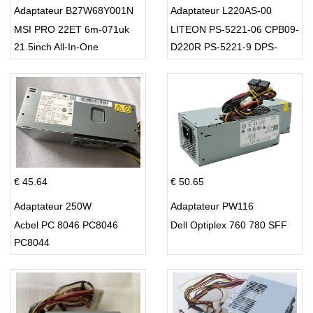
Adaptateur B27W68Y001N
Adaptateur L220AS-00
MSI PRO 22ET 6m-071uk
LITEON PS-5221-06 CPB09-
21.5inch All-In-One
D220R PS-5221-9 DPS-
220UB-A
€ 45.64
€ 50.65
Adaptateur 250W
Adaptateur PW116
Acbel PC 8046 PC8046
Dell Optiplex 760 780 SFF
PC8044