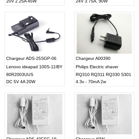
20V 2.25A 45W
24V 3.75A, 90W
Ideapad 100 45W power
charger
Chargeur ADS-25SGP-06
Chargeur A00390
Lenovo ideapad 100S-11IBY
Philips Electric shaver
80R2003UUS
RQ310 RQ311 RQ330 S301
DC 5V 4A 20W
4.3v - 70mA 2w
S512