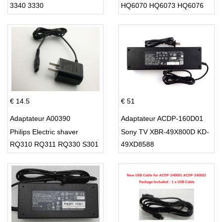
3340 3330
HQ6070 HQ6073 HQ6076
PT860 HQ8
€ 14.5
€ 51
Adaptateur A00390
Adaptateur ACDP-160D01
Philips Electric shaver
Sony TV XBR-49X800D KD-
RQ310 RQ311 RQ330 S301
49XD8588
S512