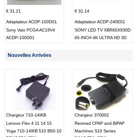
€ 31.21
€ 31.14
Adaptateur ACDP-100D01
Adaptateur ACDP-240E01
Sony Vaio PCGA AC19V4
SONY LED TV XBR65X930D
ACDP-100D01
65-INCH 4K ULTRA HD 3D
SMART TV USB Cable
Nouvelles Arrivées
Chargeur 710-14IKB
Chargeur 370002
Lenovo Flex 4 11 14 15
Resmed CPAP and BiPAP
Yoga 710-14IKB 510 B50-10
Machines S10 Series