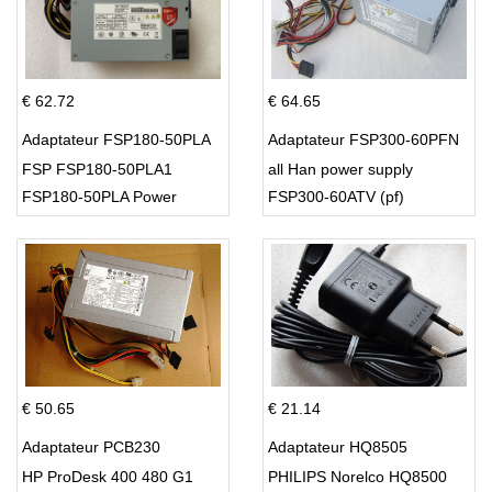
€ 62.72
€ 64.65
Adaptateur FSP180-50PLA
Adaptateur FSP300-60PFN
FSP FSP180-50PLA1
all Han power supply
FSP180-50PLA Power
FSP300-60ATV (pf)
Supply 220w
€ 50.65
€ 21.14
Adaptateur PCB230
Adaptateur HQ8505
HP ProDesk 400 480 G1
PHILIPS Norelco HQ8500