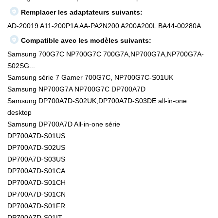
Remplacer les adaptateurs suivants:
AD-20019 A11-200P1A AA-PA2N200 A200A200L BA44-00280A
Compatible avec les modèles suivants:
Samsung 700G7C NP700G7C 700G7A,NP700G7A,NP700G7A-
S02SG...
Samsung série 7 Gamer 700G7C, NP700G7C-S01UK
Samsung NP700G7A NP700G7C DP700A7D
Samsung DP700A7D-S02UK,DP700A7D-S03DE all-in-one
desktop
Samsung DP700A7D All-in-one série
DP700A7D-S01US
DP700A7D-S02US
DP700A7D-S03US
DP700A7D-S01CA
DP700A7D-S01CH
DP700A7D-S01CN
DP700A7D-S01FR
DP700A7D-S01IT