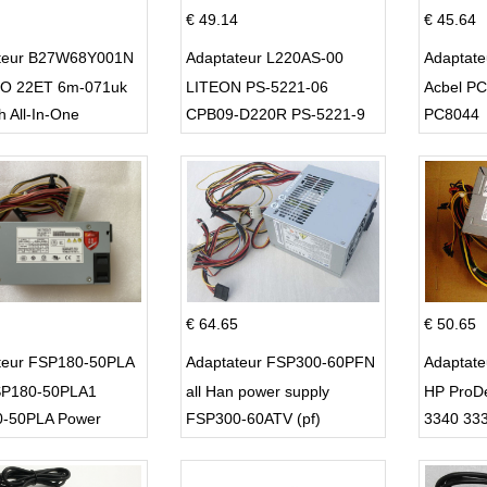
€ 49.14
€ 45.64
teur B27W68Y001N
Adaptateur L220AS-00
Adaptat
O 22ET 6m-071uk
LITEON PS-5221-06
Acbel P
h All-In-One
CPB09-D220R PS-5221-9
PC8044
DPS-220UB-A
€ 64.65
€ 50.65
teur FSP180-50PLA
Adaptateur FSP300-60PFN
Adaptat
P180-50PLA1
all Han power supply
HP ProD
-50PLA Power
FSP300-60ATV (pf)
3340 33
 220w