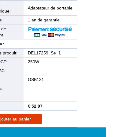
e
Adaptateur de portable
rique:
e
1 an de garantie
 de
nt
ur
 produit:
DEL17259_Se_1
DCT:
250W
AC:
GSB131
rs
€
52.07
jouter au panier