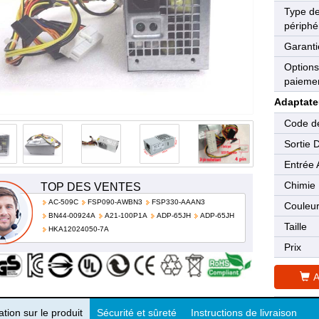
Type d
périphé
Garanti
Options
paieme
Adaptate
Code de
Sortie 
Entrée 
Chimie
TOP DES VENTES
AC-509C
FSP090-AWBN3
FSP330-AAAN3
Couleu
BN44-00924A
A21-100P1A
ADP-65JH
ADP-65JH
Taille
HKA12024050-7A
Prix
A
tion sur le produit
Sécurité et sûreté
Instructions de livraison