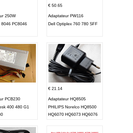
€ 50.65
eur 250W
Adaptateur PW116
C 8046 PC8046
Dell Optiplex 760 780 SFF
€ 21.14
eur PCB230
Adaptateur HQ8505
esk 400 480 G1
PHILIPS Norelco HQ8500
30
HQ6070 HQ6073 HQ6076
PT860 HQ8