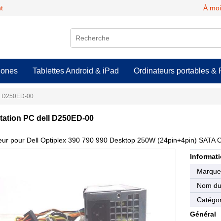
t
À moi
hones
Tablettes Android & iPad
Ordinateurs portables & 
C D250ED-00
tation PC dell D250ED-00
eur pour Dell Optiplex 390 790 990 Desktop 250W (24pin+4pin) SATA
Informati
Marqu
Nom du 
Catégor
Général