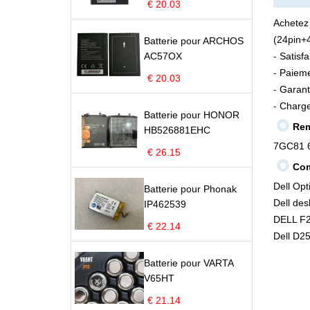
€ 20.03
Achetez
(24pin+4
Batterie pour ARCHOS
AC57OX
- Satisf
- Paieme
€ 20.03
- Garant
- Charge
Batterie pour HONOR
Rem
HB526881EHC
7GC81 
€ 26.15
Com
Dell Op
Batterie pour Phonak
Dell des
IP462539
DELL F
€ 22.14
Dell D2
Batterie pour VARTA
V65HT
€ 21.14