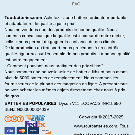
FAQ
PHILIPS
RAZER
RESMED
SAMSUNG
SEGWAY
SEPURA
Toutbatteries.com
: Achetez ici une batterie ordinateur portable
SHUTTLE
SOKKIA
SONY
et adaptateurs de qualite a juste prix !
SOUTH
STONEX
SYSTEM
Nous ne vendons que des produits de bonne qualité. Nous
sommes convaincus que la qualité est le coeur de notre métier,
THUNDEROBOT
TIANBAO
TOPCON
celle ci nous permet de gagner la confiance de nos clients.
TOSHIBA
TRIMBLE
TT
De la production au transport, nous procédons à un contrôle
VIZIO
WACOM
XGIMI
qualité rigoureux sur l'ensemble de nos produits. La bonne qualité
XPG
ZEBRA
ZHONGWEI
est notre engagement.
- Comment pouvons-nous pratiquer des prix si bas?
Nous sommes une nouvelle usine de batterie lithium,nous avons
plus de 6000 batteries de remplacement .Nous sommes les
fournisseurs de la plupart des magasins en ligne. A present vous
pouvez acheter les mêmes objets directement chez nous à prix
de gros.
BATTERIES POPULAIRES
:
Dyson V11
ECOVACS INR18650
BENZ N000000004039
Copyright © 2017-2025
www.toutbatteries.com. Tous
droits réservés. Plan du sites