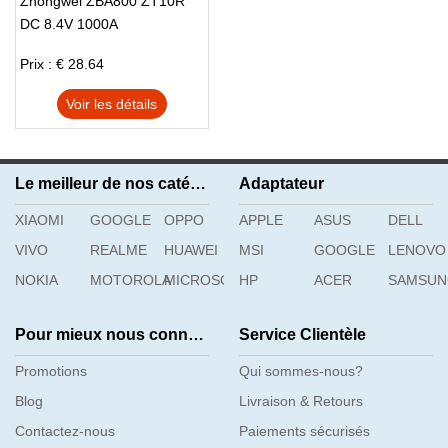
Zhongwei ZBA800 ZT10R
EHANCE
EPSON
FORTINET
DC 8.4V 1000A
Total Station battery
FPS
FSP
FSP_GROUP
Prix : € 28.64
FUJIKURA
FUJITSU
GATEWAY
GE
GEMAX
GETAC
Voir les détails
GIGABYTE
GOOGLE
GOWIN
HAEMAN
HBC
HETRONIC
HIGH
HIKVISION
HOIOTO
Le meilleur de nos catégories
Adaptateur
HP
HUAWEI
HUNTKEY
XIAOMI
HYTERA
GOOGLE
OPPO
IBM
APPLE
ICOM
ASUS
DELL
ICONIA
INTEL
ITE
VIVO
REALME
HUAWEI
MSI
GOOGLE
LENOVO
JBL
JUNIPER
JVC
NOKIA
MOTOROLA
MICROSOFT
HP
ACER
SAMSU
KDOAK
KENWOOD
LEICA
LENOVO
LG
LI_SHIN
Pour mieux nous connaître
Service Clientèle
LITEON
LOGITECH
MAXKON
MEMOREXC
MICROSOFT
MOTOROLA
Promotions
Qui sommes-nous?
MSI
NEC
NETGEAR
Blog
Livraison & Retours
NIKON
NINTENDO
NOKIA
Contactez-nous
Paiements sécurisés
OTHER
PANASONIC
PELOTON