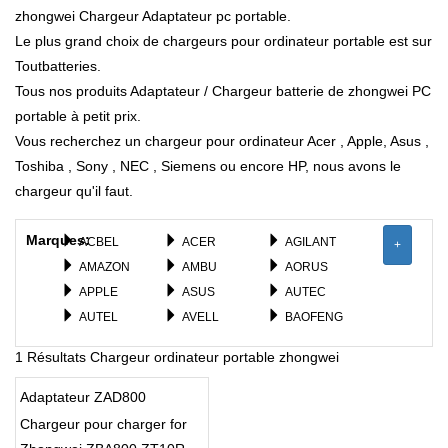
zhongwei Chargeur Adaptateur pc portable.
Le plus grand choix de chargeurs pour ordinateur portable est sur
Toutbatteries.
Tous nos produits Adaptateur / Chargeur batterie de zhongwei PC
portable à petit prix.
Vous recherchez un chargeur pour ordinateur Acer , Apple, Asus ,
Toshiba , Sony , NEC , Siemens ou encore HP, nous avons le
chargeur qu'il faut.
Marques:
ACBEL
ACER
AGILANT
+
AMAZON
AMBU
AORUS
APPLE
ASUS
AUTEC
AUTEL
AVELL
BAOFENG
BEATS
BENQ
BESTEC
1 Résultats Chargeur ordinateur portable zhongwei
BOSE
CGSW
CHCNAV
CHICONY
CISCO
CLEVO
Adaptateur ZAD800
COMPAQ
DARFON
DELL
Chargeur pour charger for
DELTA
DJI
DYSON