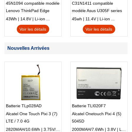
45N1094 compatible modèle
C31N1411 compatible
Lenovo ThinkPad Edge
modèle Asus U305F series
S230u Twist
43Wh | 14.8V | Li-ion ...
45wh | 11.4V | Li-ion ...
Voir les détails
Voir les détails
Nouvelles Arrivées
Batterie TLp028AD
Batterie TLI020F7
Alcatel One Touch Pixi 3 (7)
Alcatel Onetouch Pixi 4 (5)
LTE / 7.0 4G
5045D
2820MAH/10.6Wh | 3.75V/4.2V | Li-ion ...
2000MAH/7.6Wh | 3.8V | Li-ion ...