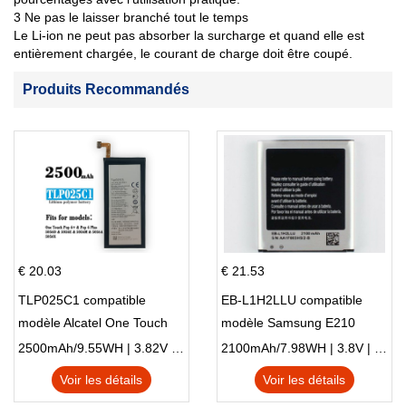
3 Ne pas le laisser branché tout le temps
Le Li-ion ne peut pas absorber la surcharge et quand elle est
entièrement chargée, le courant de charge doit être coupé.
Produits Recommandés
€ 20.03
€ 21.53
TLP025C1 compatible
EB-L1H2LLU compatible
modèle Alcatel One Touch
modèle Samsung E210
Pop 4 Plus OT-5056D
E210K i939
2500mAh/9.55WH | 3.82V | Li-ion ...
2100mAh/7.98WH | 3.8V | Li-ion ...
Voir les détails
Voir les détails