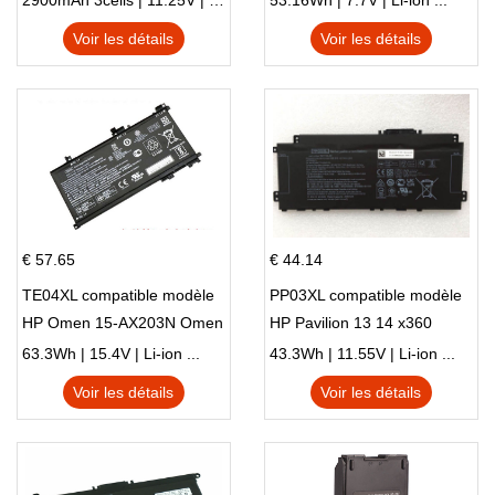
2900mAh 3cells | 11.25V | Li-ion ...
53.16Wh | 7.7V | Li-ion ...
X540S
TPN-I128
Voir les détails
Voir les détails
€ 57.65
€ 44.14
TE04XL compatible modèle
PP03XL compatible modèle
HP Omen 15-AX203N Omen
HP Pavilion 13 14 x360
15 Series Pavilion 15 Series
L83388-AC1 L83388-421
63.3Wh | 15.4V | Li-ion ...
43.3Wh | 11.55V | Li-ion ...
HSTNN-LB8S M01118-421
Voir les détails
Voir les détails
M01144-005 13-BB 14-DV
14-DK 15-EH HSTNN-DB9X