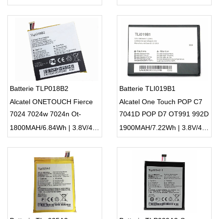
Batterie TLP018B2
Batterie TLI019B1
Alcatel ONETOUCH Fierce
Alcatel One Touch POP C7
7024 7024w 7024n Ot-
7041D POP D7 OT991 992D
6030a 6030 S820
916D 6010
1800MAH/6.84Wh | 3.8V/4.35V | Li-ion ...
1900MAH/7.22Wh | 3.8V/4.35V | Li-ion ...