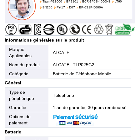
Titan-P13000
BP2101
BCR-1P6S-4000HS
LT60
BN200
FY-17
D07
BP-6S1P-5000A
Informations générales sur le produit
Marque
ALCATEL
Applicables
Nom du produit
ALCATEL TLP025G2
Catégorie
Batterie de Téléphone Mobile
Général
Type de
Téléphone
périphérique
Garantie
1 an de garantie, 30 jours remboursé
Options de
paiement
Batterie