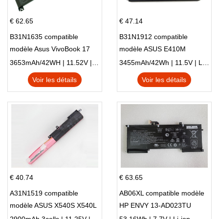
€ 62.65
€ 47.14
B31N1635 compatible
B31N1912 compatible
modèle Asus VivoBook 17
modèle ASUS E410M
X705NC X705UA X705UV
E410MA L410MA
3653mAh/42WH | 11.52V | Li-ion ...
3455mAh/42Wh | 11.5V | Li-ion ...
X705UN X705UD
Voir les détails
Voir les détails
€ 40.74
€ 63.65
A31N1519 compatible
AB06XL compatible modèle
modèle ASUS X540S X540L
HP ENVY 13-AD023TU
X540LA-SI302 X540SA
HSTNN-DB8C 921438-855