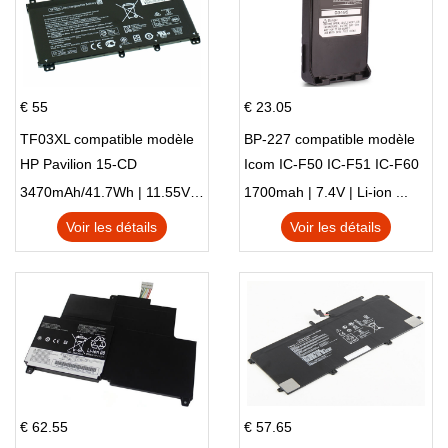
€ 55
€ 23.05
TF03XL compatible modèle
BP-227 compatible modèle
HP Pavilion 15-CD
Icom IC-F50 IC-F51 IC-F60
IC-F61 IC-M87
3470mAh/41.7Wh | 11.55V | Li-ion ...
1700mah | 7.4V | Li-ion ...
Voir les détails
Voir les détails
€ 62.55
€ 57.65