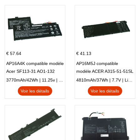
€ 57.64
€ 41.13
AP16A4K compatible modèle
AP16M5J compatible
Acer SF113-31 AO1-132
modèle ACER A315-51-51SL
NE132
N17Q1 SERIES
3770mAh/42Wh | 11.25v | Li-ion ...
4810mAh/37Wh | 7.7V | Li-ion ...
Voir les détails
Voir les détails