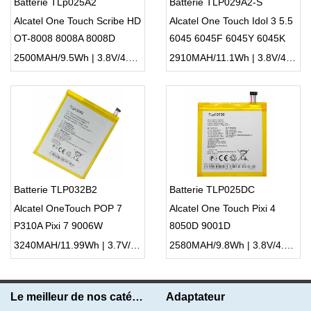
Batterie TLp025A2
Batterie TLP029A2-S
Alcatel One Touch Scribe HD
Alcatel One Touch Idol 3 5.5
OT-8008 8008A 8008D
6045 6045F 6045Y 6045K
2500MAH/9.5Wh | 3.8V/4.35V | Li-ion ...
2910MAH/11.1Wh | 3.8V/4.35V | Li-ion ...
Batterie TLP032B2
Batterie TLP025DC
Alcatel OneTouch POP 7
Alcatel One Touch Pixi 4
P310A Pixi 7 9006W
8050D 9001D
3240MAH/11.99Wh | 3.7V/4.2V | Li-ion ...
2580MAH/9.8Wh | 3.8V/4.35V | Li-ion ...
Le meilleur de nos catégories
Adaptateur