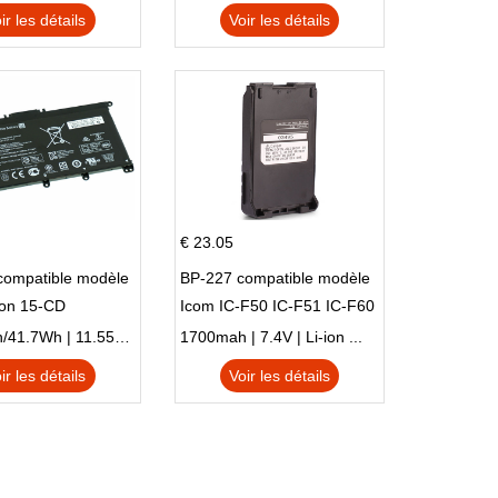
TPN-I128
ir les détails
Voir les détails
€ 23.05
compatible modèle
BP-227 compatible modèle
ion 15-CD
Icom IC-F50 IC-F51 IC-F60
IC-F61 IC-M87
3470mAh/41.7Wh | 11.55V | Li-ion ...
1700mah | 7.4V | Li-ion ...
ir les détails
Voir les détails