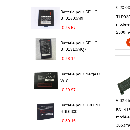
€ 20.03
Batterie pour SEUIC
TLP025
BT01500AI9
modèle 
€ 25.57
Pop 4 
Batterie pour SEUIC
BT01310AIQ7
€ 26.14
Batterie pour Netgear
W-7
€ 29.97
€ 62.65
Batterie pour UROVO
B31N16
HBL6300
modèle
€ 30.16
X705N