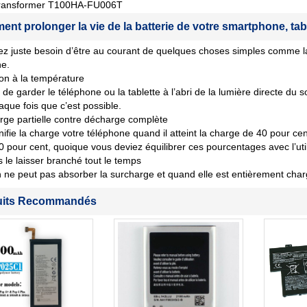
ransformer T100HA-FU006T
nt prolonger la vie de la batterie de votre smartphone, tab
z juste besoin d’être au courant de quelques choses simples comme la
ne.
ion à la température
de garder le téléphone ou la tablette à l’abri de la lumière directe du s
aque fois que c’est possible.
ge partielle contre décharge complète
nifie la charge votre téléphone quand il atteint la charge de 40 pour cent 
80 pour cent, quoique vous deviez équilibrer ces pourcentages avec l’util
 le laisser branché tout le temps
n ne peut pas absorber la surcharge et quand elle est entièrement char
uits Recommandés