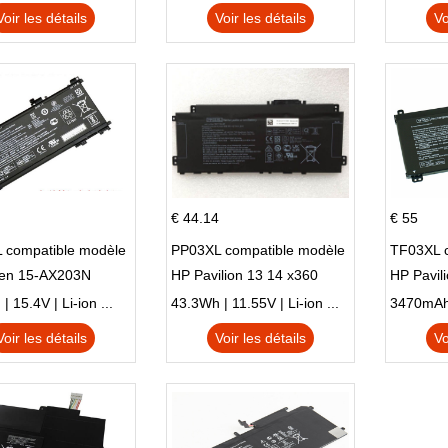
N X705UD
X540S
Voir les détails
Voir les détails
Vo
€ 44.14
€ 55
 compatible modèle
PP03XL compatible modèle
TF03XL 
en 15-AX203N
HP Pavilion 13 14 x360
HP Pavil
 Series Pavilion 15
L83388-AC1 L83388-421
 15.4V | Li-ion ...
43.3Wh | 11.55V | Li-ion ...
HSTNN-LB8S M01118-421
Voir les détails
Voir les détails
Vo
M01144-005 13-BB 14-DV
14-DK 15-EH HSTNN-DB9X