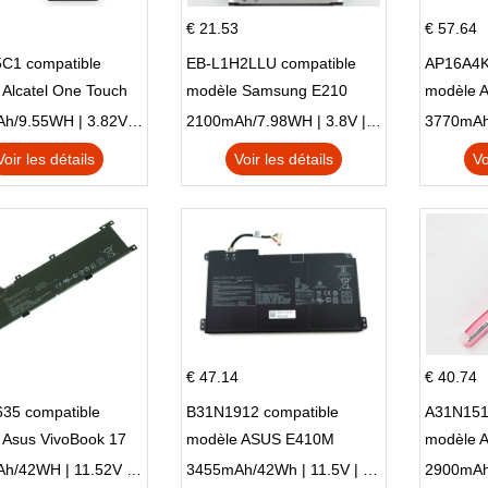
€ 21.53
€ 57.64
C1 compatible
EB-L1H2LLU compatible
AP16A4K
Alcatel One Touch
modèle Samsung E210
modèle 
Plus OT-5056D
E210K i939
AO1-132
2500mAh/9.55WH | 3.82V | Li-ion ...
2100mAh/7.98WH | 3.8V | Li-ion ...
Voir les détails
Voir les détails
Vo
€ 47.14
€ 40.74
35 compatible
B31N1912 compatible
A31N151
 Asus VivoBook 17
modèle ASUS E410M
modèle 
C X705UA X705UV
E410MA L410MA
X540LA-
3653mAh/42WH | 11.52V | Li-ion ...
3455mAh/42Wh | 11.5V | Li-ion ...