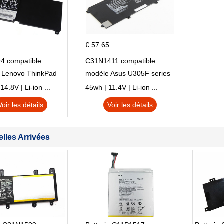
€ 57.65
4 compatible
C31N1411 compatible
 Lenovo ThinkPad
modèle Asus U305F series
230u Twist
4.8V | Li-ion ...
45wh | 11.4V | Li-ion ...
Voir les détails
Voir les détails
lles Arrivées