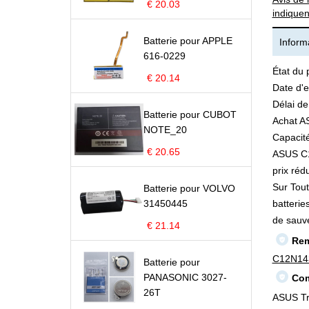
€ 20.03
indiquen
Batterie pour APPLE
Informa
616-0229
État du 
€ 20.14
Date d'e
Délai de
Batterie pour CUBOT
Achat A
NOTE_20
Capacité
€ 20.65
ASUS C12
prix rédu
Sur Tout
Batterie pour VOLVO
31450445
batterie
de sauv
€ 21.14
Rem
C12N14
Batterie pour
PANASONIC 3027-
Com
26T
ASUS Tr