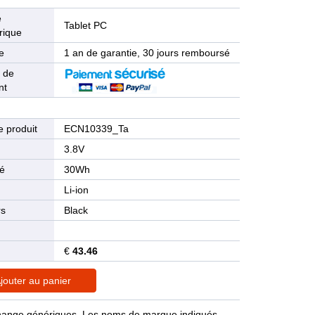
e
Tablet PC
rique
e
1 an de garantie, 30 jours remboursé
 de
nt
 produit
ECN10339_Ta
n
3.8V
té
30Wh
Li-ion
rs
Black
€
43.46
jouter au panier
rechange génériques. Les noms de marque indiqués