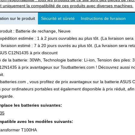
t uniquement la compatibilité de ces produits avec diverses machines.
tion sur le produit
Sécurité et sûreté
Instructions de livraison
produit : Batterie de rechange, Neuve
xpédition estimée : 1 à 2 jours ouvrables au plus tôt. (La livraison ser
 livraison estimé : 7 à 20 jours ouvrés au plus tôt. (La livraison sera r
SUS C12N1435 à prix discount
 de la batterie: 30Wh, Technologie batterie: Li-ion, Tension des piles: 3
N1435 à prix avantageux sur Toutbatteries.com ! Découvrez aussi notre
it.
batteries.com , vous profitez de prix avantageux sur la batterie ASUS C
s pour ordinateurs portables est également disponible à prix réduit, a
egarde.
place les batteries suivantes:
35
patible avec les modèles suivants:
ansformer T100HA