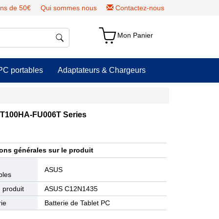
ns de 50€
Qui sommes nous
Contactez-nous
Mon Panier
PC portables
Adaptateurs & Chargeurs
 T100HA-FU006T Series
ons générales sur le produit
e
ASUS
bles
 produit
ASUS C12N1435
ie
Batterie de Tablet PC