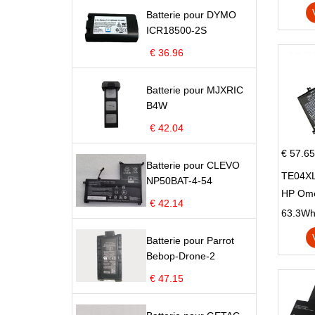
X705U
Batterie pour DYMO
ICR18500-2S
€ 36.96
Batterie pour MJXRIC
B4W
€ 42.04
€ 57.65
Batterie pour CLEVO
TE04XL
NP50BAT-4-54
HP Om
€ 42.14
Omen 15
63.3Wh |
Series
Batterie pour Parrot
Bebop-Drone-2
€ 47.15