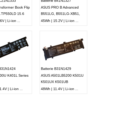
 C21N1333
Batterie B41N1327
nsformer Book Flip
ASUS PRO B Advanced
 TP550LD 15.6
B551LG, B551LG-XB51,
VQ2102,
V | Li-ion ...
45Wh | 15.2V | Li-ion ...
 B31N1424
Batterie B31N1429
00U K401L Series
ASUS A501LB5200 K501U
K501UX K501UB
.4V | Li-ion ...
48Wh | 11.4V | Li-ion ...