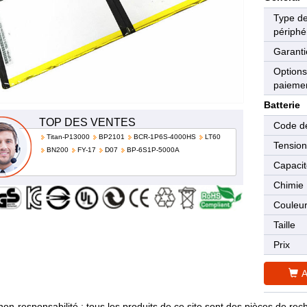
Type d
périphé
Garanti
Options
paieme
Batterie
TOP DES VENTES
Code de
Titan-P13000
BP2101
BCR-1P6S-4000HS
LT60
Tensio
BN200
FY-17
D07
BP-6S1P-5000A
Capaci
Chimie
Couleu
Taille
Prix
A
non-responsabilité : tous les produits de ce site sont des pièces de 