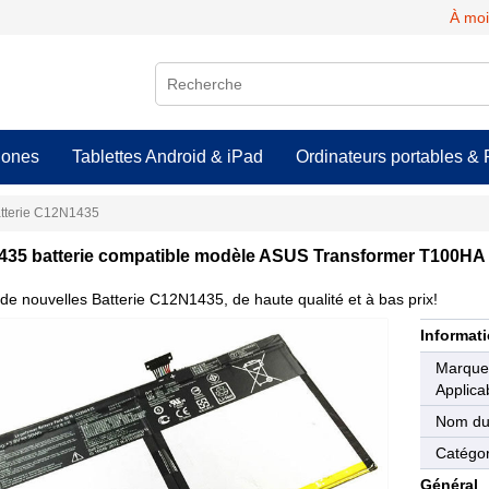
À moi
hones
Tablettes Android & iPad
Ordinateurs portables & 
tterie C12N1435
35 batterie compatible modèle ASUS Transformer T100HA
de nouvelles Batterie C12N1435, de haute qualité et à bas prix!
Informati
Marqu
Applica
Nom du
Catégor
Général