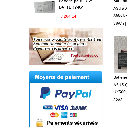
Batter
Batterie pour IRAY
BATTERY-KV
ASUS 
X556U
€ 264.14
X556U
38Wh | 7
Batter
ASUS 
UX560
UX560
52WH | 1