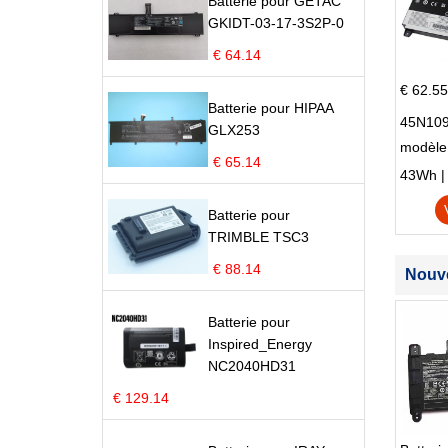
Batterie pour GETAC
GKIDT-03-17-3S2P-0
€ 64.14
€ 62.55
Batterie pour HIPAA
45N109
GLX253
modèle
€ 65.14
Edge S
43Wh | 1
Batterie pour
TRIMBLE TSC3
€ 88.14
Nouve
Batterie pour
Inspired_Energy
NC2040HD31
€ 129.14