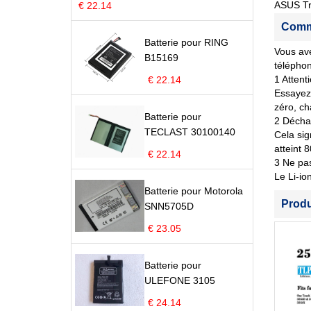
ASUS T
€ 22.14
Comme
Batterie pour RING
Vous ave
B15169
télépho
1 Attent
€ 22.14
Essayez 
zéro, ch
Batterie pour
2 Déchar
TECLAST 30100140
Cela sig
atteint 
€ 22.14
3 Ne pas
Le Li-io
Batterie pour Motorola
Prod
SNN5705D
€ 23.05
Batterie pour
ULEFONE 3105
€ 24.14