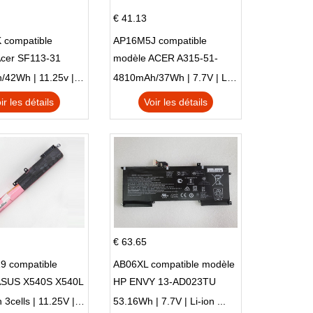
€ 41.13
 compatible
AP16M5J compatible
Acer SF113-31
modèle ACER A315-51-
 NE132
51SL N17Q1 SERIES
3770mAh/42Wh | 11.25v | Li-ion ...
4810mAh/37Wh | 7.7V | Li-ion ...
ir les détails
Voir les détails
€ 63.65
9 compatible
AB06XL compatible modèle
ASUS X540S X540L
HP ENVY 13-AD023TU
SI302 X540SA
HSTNN-DB8C 921438-855
2900mAh 3cells | 11.25V | Li-ion ...
53.16Wh | 7.7V | Li-ion ...