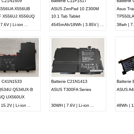
ie C21N1509
Batterie C11P1517
Batterie
X556UA X556UB
ASUS ZenPad 10 Z300M
Asus Tra
F X556UJ X556UQ
10.1 Tab Tablet
TP550LA
R
.6V | Li-ion ...
4545mAh/18Wh | 3.85V | Li-ion ...
38wh | 7.6
ie C41N1533
Batterie C21N1413
Batterie
Q534U Q534UX-B
ASUS T300FA Series
ASUS A4
UQ UX560UX
UQ-1 GRADE A
5.2V | Li-ion ...
30WH | 7.6V | Li-ion ...
48Wh | 11