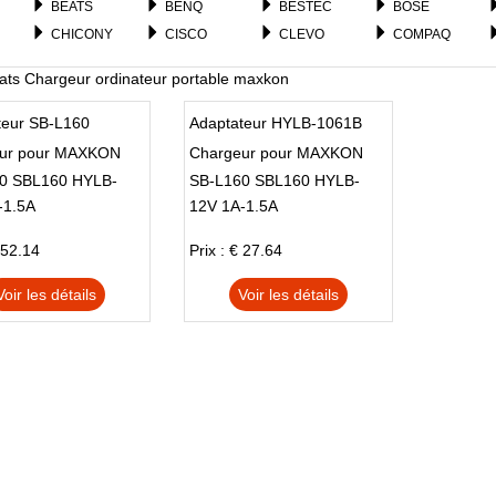
BEATS
BENQ
BESTEC
BOSE
CHICONY
CISCO
CLEVO
COMPAQ
DELTA
DJI
DYSON
EHANCE
ats Chargeur ordinateur portable maxkon
FPS
FSP
FSP_GROUP
FUJIKURA
GE
GEMAX
GETAC
GIGABYTE
teur SB-L160
Adaptateur HYLB-1061B
HAEMAN
HBC
HETRONIC
HIGH
ur pour MAXKON
Chargeur pour MAXKON
HP
HUAWEI
HUNTKEY
HYTERA
0 SBL160 HYLB-
SB-L160 SBL160 HYLB-
ICONIA
INTEL
ITE
JBL
-1.5A
12V 1A-1.5A
Raytheon Thermal
1061B Raytheon Thermal
KDOAK
KENWOOD
LEICA
LENOVO
Imager Battery
 52.14
Prix : € 27.64
LITEON
LOGITECH
MAXKON
MEMOREXC
MSI
NEC
NETGEAR
NIKON
Voir les détails
Voir les détails
OTHER
PANASONIC
PELOTON
PHILIPS
SAMSUNG
SEGWAY
SEPURA
SHUTTLE
SOUTH
STONEX
SYSTEM
THUNDEROBOT
TOSHIBA
TRIMBLE
TT
VIZIO
XPG
ZEBRA
ZHONGWEI