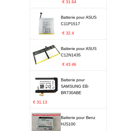
€ 31.64
Batterie pour ASUS
C11P1517
€ 32.4
Batterie pour ASUS
C12N1435
€ 43.46
Batterie pour
SAMSUNG EB-
BR730ABE
€ 31.13
Batterie pour Benz
HJS100