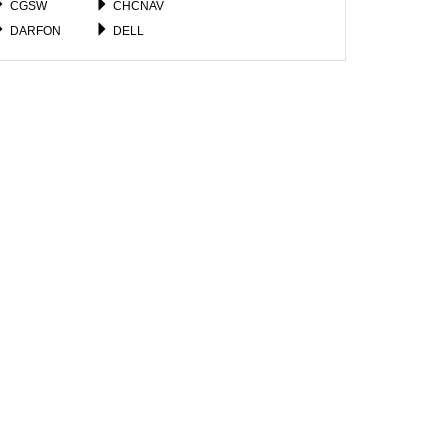
CGSW
CHCNAV
DARFON
DELL
EPSON
FORTINET
FUJITSU
GATEWAY
GOOGLE
GOWIN
HIKVISION
HOIOTO
IBM
ICOM
JUNIPER
JVC
LG
LI_SHIN
MICROSOFT
MOTOROLA
NINTENDO
NOKIA
RAZER
RESMED
SOKKIA
SONY
TIANBAO
TOPCON
WACOM
XGIMI