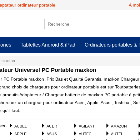
daptateur ordinateur portable
À moi
hones
Tablettes Android & iPad
Ordinateurs portables & 
le maxkon
ateur Universel PC Portable
maxkon
 PC Portable maxkon ,Prix Bas et Qualité Garantis, maxkon Chargeur 
grand choix de chargeurs pour ordinateur portable est sur Toutbatteries
 produits Adaptateur / Chargeur batterie de maxkon PC portable à petit
herchez un chargeur pour ordinateur Acer , Apple, Asus , Toshiba , S
qu'il faut.
es:
ACBEL
ACER
AGILANT
AMAZON
APPLE
ASUS
AUTEC
AUTEL